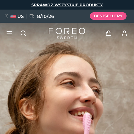
Przejdź
SPRAWDŹ WSZYSTKIE PRODUKTY
do
treści
US
8/10/26
BESTSELLERY
NOWOŚĆ
Zaloguj
Język
BREAKING NEWS
Profil użytkownika
English
Deutsch
Español
Moje urządzenia
FAQ™ Pure Beauty-Tech Elixir
Français
Italiano
Português
Moje zamówienia
Polski
Svenska
Русский
Türkçe
简体中文
繁體中文
Moje adresy
issa™ Teeth Whitening Set
Moje subskrypcje