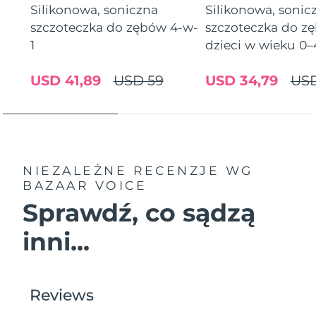
Silikonowa, soniczna
Silikonowa, sonic
szczoteczka do zębów 4-w-
szczoteczka do zę
Oczekiwany czas dostawy
Holandia
8/9/26
1
dzieci w wieku 0–
Oczekiwany czas dostawy
Nowa Zelandia
USD 41,89
USD 59
USD 34,79
US
8/9/26
Oczekiwany czas dostawy
Norwegia
8/9/26
Oczekiwany czas dostawy
Oman
8/12/26
NIEZALEŻNE RECENZJE
WG
BAZAAR VOICE
Oczekiwany czas dostawy
Filipiny
Sprawdź, co sądzą
8/12/26
inni...
Oczekiwany czas dostawy
Polska
8/10/26
Oczekiwany czas dostawy
Portugalia
8/9/26