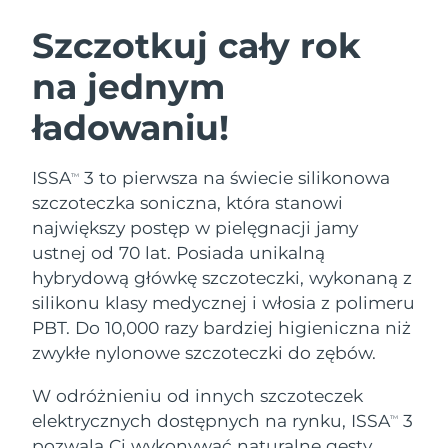
SZWEDZKI RUTYNA PIELĘGNACJI
URODY
Szczotkuj cały rok
na jednym
Oczekiwany czas dostawy
Australia
8/12/26
ładowaniu!
Oczekiwany czas dostawy
Oczyszczanie twarzy
Lifting twarzy
Austria
8/9/26
LUNA™ 4 zestaw
BEAR™ 2 zestaw
ISSA
3 to pierwsza na świecie silikonowa
TM
Oczekiwany czas dostawy
Bahrajn
szczoteczka soniczna, która stanowi
Anti-aging massage
Microcurrent toning
8/10/26
największy postęp w pielęgnacji jamy
Pielęgnacja jamy
ustnej od 70 lat. Posiada unikalną
Oczekiwany czas dostawy
Nawilżenie
ustnej
Belgia
8/9/26
LUNA™ 4 Plus
BEAR™ 2 go
hybrydową główkę szczoteczki, wykonaną z
UFO™ 3 zestaw
issa™ 4
silikonu klasy medycznej i włosia z polimeru
Massage, LED heating
Microcurrent toning on-the-go
Oczekiwany czas dostawy
FAQ™ ZABIEG ANTI-AGING
Bermudy
Deep facial hydration
Hybrid silicone sonic toothbrush
PBT. Do 10,000 razy bardziej higieniczna niż
8/15/26
zwykłe nylonowe szczoteczki do zębów.
NEW
Bośnia i
LUNA™ 4 Men
BEAR™ 2 eyes & lips
Oczekiwany czas dostawy
UFO™ 3 LED
W odróżnieniu od innych szczoteczek
Hercegowina
8/12/26
issa™ 4 plus
For men, anti-aging massage
Microcurrent line smoothing device
Near-infrared and red light therapy
elektrycznych dostępnych na rynku, ISSA
3
TM
Smart hybrid silicone sonic toothbrush
device
Anti-aging
Zabiegi LED
Oczekiwany czas dostawy
pozwala Ci wykonywać naturalne gesty