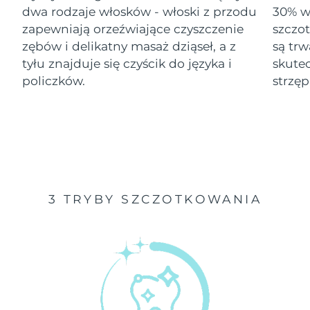
dwa rodzaje włosków - włoski z przodu
30% wi
Oczekiwany czas dostawy
zapewniają orzeźwiające czyszczenie
szczo
Izrael
8/14/26
zębów i delikatny masaż dziąseł, a z
są tr
tyłu znajduje się czyścik do języka i
skute
Oczekiwany czas dostawy
Włochy
8/10/26
policzków.
strzęp
Oczekiwany czas dostawy
Japonia
8/13/26
Oczekiwany czas dostawy
Jersey
8/15/26
Oczekiwany czas dostawy
Kazachstan
3 TRYBY SZCZOTKOWANIA
8/12/26
Oczekiwany czas dostawy
Kuwejt
8/10/26
Oczekiwany czas dostawy
Łotwa
8/10/26