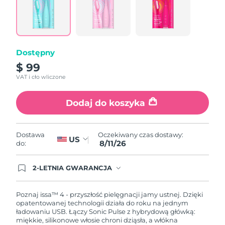
Łącze
do
tej
samej
strony.
Dostępny
$ 99
VAT i cło wliczone
Dodaj do koszyka
Oczekiwany czas dostawy:
Dostawa
US
8/11/26
do:
2-LETNIA GWARANCJA
Dzisiejsze zamówienie uprawnia do korzystania z
pełnej gwarancji FOREO. Oznacza to, że w
przypadku wystąpienia problemów w ciągu 2 lat
Poznaj issa™ 4 - przyszłość pielęgnacji jamy ustnej. Dzięki
od zakupu, FOREO bezpłatnie wymieni produkt.
opatentowanej technologii działa do roku na jednym
ładowaniu USB. Łączy Sonic Pulse z hybrydową główką:
miękkie, silikonowe włosie chroni dziąsła, a włókna