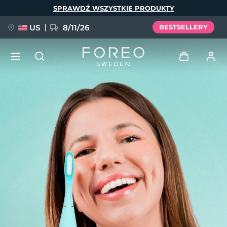
Przejdź
SPRAWDŹ WSZYSTKIE PRODUKTY
do
treści
US
8/11/26
BESTSELLERY
NOWOŚĆ
Zaloguj
Język
BREAKING NEWS
Profil użytkownika
English
Deutsch
Español
Moje urządzenia
FAQ™ Pure Beauty-Tech Elixir
Français
Italiano
Português
Moje zamówienia
Polski
Svenska
Русский
Türkçe
简体中文
繁體中文
Moje adresy
issa™ Teeth Whitening Set
Moje subskrypcje