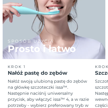
SPOSÓB UŻYCIA
Prosto i łatwo
KROK 1
KROK
Nałóż pastę do zębów
Szcz
Nałóż swoją ulubioną pastę do zębów
Szczot
na główkę szczoteczki issa™.
szczot
Następnie naciśnij uniwersalny
Następ
przycisk, aby włączyć issa™ 4, a w razie
wewnę
potrzeby - wybierz preferowany tryb w
części