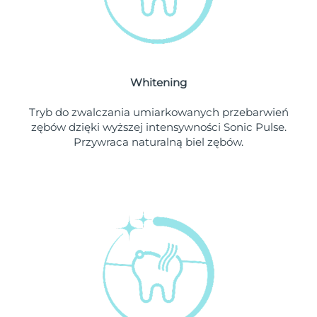
Oczekiwany czas dostawy
Liban
8/11/26
Oczekiwany czas dostawy
Litwa
8/10/26
Whitening
Oczekiwany czas dostawy
Luksemburg
8/10/26
Tryb do zwalczania umiarkowanych przebarwień
zębów dzięki wyższej intensywności Sonic Pulse.
Oczekiwany czas dostawy
SRA Makau (Chiny)
Przywraca naturalną biel zębów.
8/12/26
Oczekiwany czas dostawy
Malezja
8/13/26
Oczekiwany czas dostawy
Malta
8/10/26
Oczekiwany czas dostawy
Meksyk
8/14/26
Oczekiwany czas dostawy
Monako
8/11/26