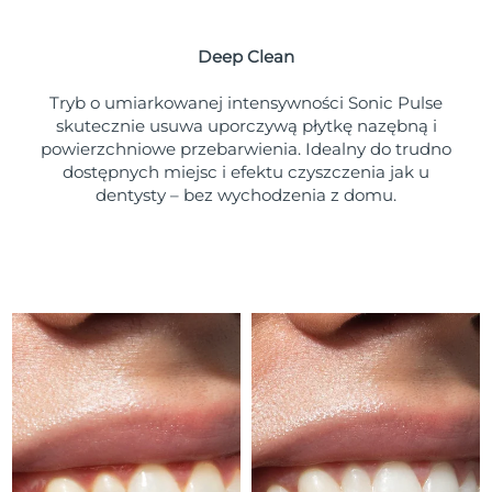
Oczekiwany czas dostawy
Portoryko
8/12/26
Deep Clean
Oczekiwany czas dostawy
Katar
8/11/26
Tryb o umiarkowanej intensywności Sonic Pulse
skutecznie usuwa uporczywą płytkę nazębną i
Oczekiwany czas dostawy
powierzchniowe przebarwienia. Idealny do trudno
Reunion
8/15/26
dostępnych miejsc i efektu czyszczenia jak u
dentysty – bez wychodzenia z domu.
Oczekiwany czas dostawy
Rumunia
8/10/26
Oczekiwany czas dostawy
Rosja
8/18/26
Oczekiwany czas dostawy
Arabia Saudyjska
8/11/26
Oczekiwany czas dostawy
Singapur
8/12/26
Oczekiwany czas dostawy
Słowacja