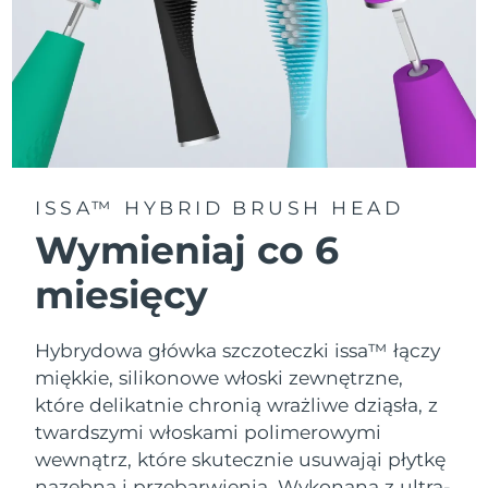
ISSA™ HYBRID BRUSH HEAD
Wymieniaj co 6
miesięcy
Hybrydowa główka szczoteczki issa™ łączy
miękkie, silikonowe włoski zewnętrzne,
które delikatnie chronią wrażliwe dziąsła, z
twardszymi włoskami polimerowymi
wewnątrz, które skutecznie usuwająi płytkę
nazębną i przebarwienia. Wykonana z ultra-