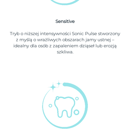
Oczekiwany czas dostawy
Holandia
8/10/26
Sensitive
Oczekiwany czas dostawy
Nowa Zelandia
Tryb o niższej intensywności Sonic Pulse stworzony
8/10/26
z myślą o wrażliwych obszarach jamy ustnej –
idealny dla osób z zapaleniem dziąseł lub erozją
Oczekiwany czas dostawy
Norwegia
szkliwa.
8/10/26
Oczekiwany czas dostawy
Oman
8/13/26
Oczekiwany czas dostawy
Filipiny
8/13/26
Oczekiwany czas dostawy
Polska
8/11/26
Oczekiwany czas dostawy
Portugalia
8/10/26