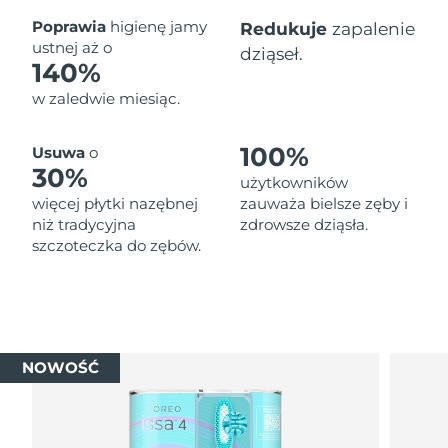
Oczekiwany czas dostawy
Poprawia
higienę jamy
Redukuje
zapalenie
Tajlandia
8/14/26
ustnej aż o
dziąseł.
140%
Oczekiwany czas dostawy
Turcja
w zaledwie miesiąc.
8/11/26
Zjednoczone Emiraty
Oczekiwany czas dostawy
100%
Usuwa
o
Arabskie
8/11/26
30%
użytkowników
więcej płytki nazębnej
zauważa bielsze zęby i
Oczekiwany czas dostawy
Wielka Brytania
niż tradycyjna
zdrowsze dziąsła.
8/10/26
szczoteczka do zębów.
Oczekiwany czas dostawy
Stany Zjednoczone
8/11/26
Oczekiwany czas dostawy
Uzbekistan
8/15/26
NOWOŚĆ
Oczekiwany czas dostawy
Wietnam
8/16/26