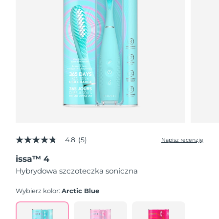
4.8
(5)
Napisz recenzję
4.8
z
issa™ 4
5
gwiazdek,
Hybrydowa szczoteczka soniczna
średnia
wartość
oceny.
Wybierz kolor:
Arctic Blue
Read
5
Reviews.