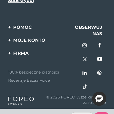
POMOC
OBSERWUJ
NAS
Kontakt
MOJE KONTO
Zamówienia & Wysyłka
Rejestracja produktu
FIRMA
Gwarancja & Zwroty
Pomoc
O nas
Pytania i odpowiedzi
100% bezpieczne płatności
Program partnerski
Informacje o baterii
Recenzje Bazaarvoice
Wiadomości
partnerskie
© 2026 FOREO Wszelkie prawa
MYSA
zastrzeżone
Dystrybutorzy