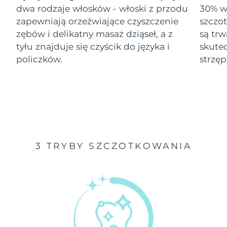
dwa rodzaje włosków - włoski z przodu
30% wi
Oczekiwany czas dostawy
zapewniają orzeźwiające czyszczenie
szczo
Izrael
8/14/26
zębów i delikatny masaż dziąseł, a z
są tr
tyłu znajduje się czyścik do języka i
skute
Oczekiwany czas dostawy
Włochy
8/10/26
policzków.
strzęp
Oczekiwany czas dostawy
Japonia
8/13/26
Oczekiwany czas dostawy
Jersey
8/15/26
Oczekiwany czas dostawy
Kazachstan
3 TRYBY SZCZOTKOWANIA
8/12/26
Oczekiwany czas dostawy
Kuwejt
8/10/26
Oczekiwany czas dostawy
Łotwa
8/10/26