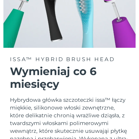
ISSA™ HYBRID BRUSH HEAD
Wymieniaj co 6
miesięcy
Hybrydowa główka szczoteczki issa™ łączy
miękkie, silikonowe włoski zewnętrzne,
które delikatnie chronią wrażliwe dziąsła, z
twardszymi włoskami polimerowymi
wewnątrz, które skutecznie usuwająi płytkę
nazębną i przebarwienia. Wykonana z ultra-