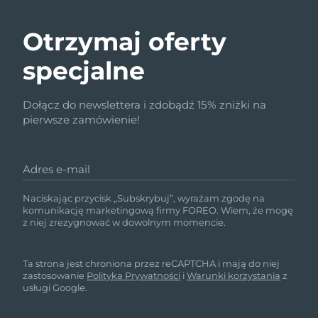
Otrzymaj oferty
specjalne
Dołącz do newslettera i zdobądź 15% zniżki na
pierwsze zamówienie!
Adres e-mail
Naciskając przycisk „Subskrybuj”, wyrażam zgodę na
komunikację marketingową firmy FOREO. Wiem, że mogę
z niej zrezygnować w dowolnym momencie.
Ta strona jest chroniona przez reCAPTCHA i mają do niej
zastosowanie
Polityka Prywatności
i
Warunki korzystania
z
usługi Google.