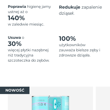
Oczekiwany czas dostawy
Poprawia
higienę jamy
Redukuje
zapalenie
Tajlandia
8/14/26
ustnej aż o
dziąseł.
140%
Oczekiwany czas dostawy
Turcja
w zaledwie miesiąc.
8/11/26
Zjednoczone Emiraty
Oczekiwany czas dostawy
100%
Usuwa
o
Arabskie
8/11/26
30%
użytkowników
więcej płytki nazębnej
zauważa bielsze zęby i
Oczekiwany czas dostawy
Wielka Brytania
niż tradycyjna
zdrowsze dziąsła.
8/10/26
szczoteczka do zębów.
Oczekiwany czas dostawy
Stany Zjednoczone
8/11/26
Oczekiwany czas dostawy
Uzbekistan
8/15/26
NOWOŚĆ
Oczekiwany czas dostawy
Wietnam
8/16/26