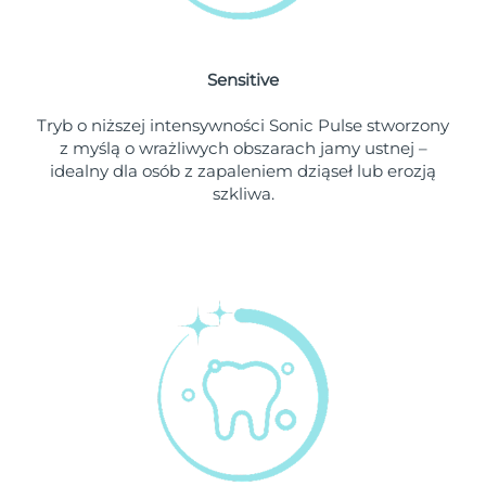
Oczekiwany czas dostawy
Holandia
8/10/26
Sensitive
Oczekiwany czas dostawy
Nowa Zelandia
Tryb o niższej intensywności Sonic Pulse stworzony
8/10/26
z myślą o wrażliwych obszarach jamy ustnej –
idealny dla osób z zapaleniem dziąseł lub erozją
Oczekiwany czas dostawy
Norwegia
szkliwa.
8/10/26
Oczekiwany czas dostawy
Oman
8/13/26
Oczekiwany czas dostawy
Filipiny
8/13/26
Oczekiwany czas dostawy
Polska
8/11/26
Oczekiwany czas dostawy
Portugalia
8/10/26