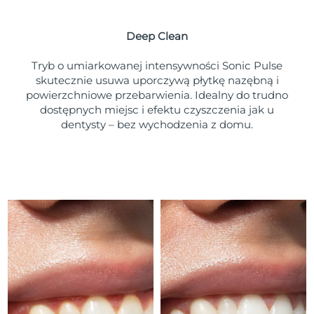
Oczekiwany czas dostawy
Portoryko
8/12/26
Deep Clean
Oczekiwany czas dostawy
Katar
8/11/26
Tryb o umiarkowanej intensywności Sonic Pulse
skutecznie usuwa uporczywą płytkę nazębną i
Oczekiwany czas dostawy
powierzchniowe przebarwienia. Idealny do trudno
Reunion
8/15/26
dostępnych miejsc i efektu czyszczenia jak u
dentysty – bez wychodzenia z domu.
Oczekiwany czas dostawy
Rumunia
8/10/26
Oczekiwany czas dostawy
Rosja
8/18/26
Oczekiwany czas dostawy
Arabia Saudyjska
8/11/26
Oczekiwany czas dostawy
Singapur
8/12/26
Oczekiwany czas dostawy
Słowacja