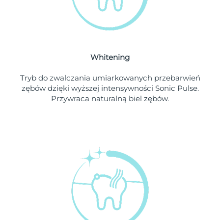
Oczekiwany czas dostawy
Liban
8/11/26
Oczekiwany czas dostawy
Litwa
8/10/26
Whitening
Oczekiwany czas dostawy
Luksemburg
8/10/26
Tryb do zwalczania umiarkowanych przebarwień
zębów dzięki wyższej intensywności Sonic Pulse.
Oczekiwany czas dostawy
SRA Makau (Chiny)
Przywraca naturalną biel zębów.
8/12/26
Oczekiwany czas dostawy
Malezja
8/13/26
Oczekiwany czas dostawy
Malta
8/10/26
Oczekiwany czas dostawy
Meksyk
8/14/26
Oczekiwany czas dostawy
Monako
8/11/26