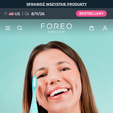
Przejdź
SPRAWDŹ WSZYSTKIE PRODUKTY
do
treści
US
8/11/26
BESTSELLERY
NOWOŚĆ
Zaloguj
Język
BREAKING NEWS
Profil użytkownika
English
Deutsch
Español
Moje urządzenia
FAQ™ Pure Beauty-Tech Elixir
Français
Italiano
Português
Moje zamówienia
Polski
Svenska
Русский
Türkçe
简体中文
繁體中文
Moje adresy
issa™ Teeth Whitening Set
Moje subskrypcje