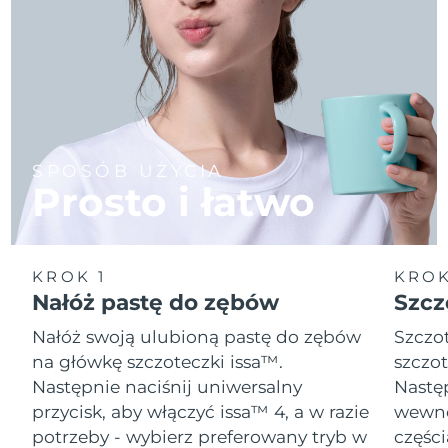
SPOSÓB UŻYCIA
Prosto i łatwo
KROK 1
KROK
Nałóż pastę do zębów
Szcz
Nałóż swoją ulubioną pastę do zębów
Szczot
na główkę szczoteczki issa™.
szczot
Następnie naciśnij uniwersalny
Następ
przycisk, aby włączyć issa™ 4, a w razie
wewnę
potrzeby - wybierz preferowany tryb w
części