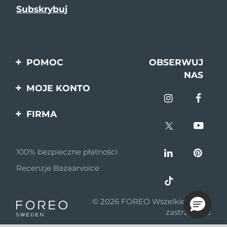
POMOC
OBSERWUJ
NAS
Kontakt
MOJE KONTO
Zamówienia & Wysyłka
Rejestracja produktu
FIRMA
Gwarancja & Zwroty
Pomoc
O nas
Pytania i odpowiedzi
100% bezpieczne płatności
Program partnerski
Informacje o baterii
Recenzje Bazaarvoice
Wiadomości
partnerskie
© 2026 FOREO Wszelkie prawa
MYSA
zastrzeżone
Dystrybutorzy