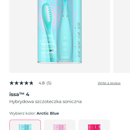
4.8
(5)
Write a review
4.8
out
issa™ 4
of
5
Hybrydowa szczoteczka soniczna
stars,
average
rating
Wybierz kolor:
Arctic Blue
value.
Read
5