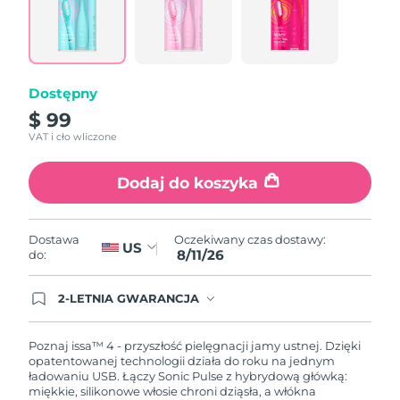
Reviews.
Same
page
link.
Dostępny
$ 99
VAT i cło wliczone
Dodaj do koszyka
Oczekiwany czas dostawy:
Dostawa
US
8/11/26
do:
2-LETNIA GWARANCJA
Dzisiejsze zamówienie uprawnia do korzystania z
pełnej gwarancji FOREO. Oznacza to, że w
przypadku wystąpienia problemów w ciągu 2 lat
Poznaj issa™ 4 - przyszłość pielęgnacji jamy ustnej. Dzięki
od zakupu, FOREO bezpłatnie wymieni produkt.
opatentowanej technologii działa do roku na jednym
ładowaniu USB. Łączy Sonic Pulse z hybrydową główką:
miękkie, silikonowe włosie chroni dziąsła, a włókna