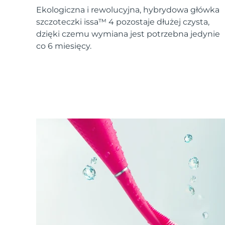
Urządzenia ESPADA™
Urządzenia do pielęgnacji oczu
LUNA™ Dual-Peptide Scalp
Ekologiczna i rewolucyjna, hybrydowa główka
Pielęgnacja skóry KIWI™
All acne treatment devices
All revitalizing eye massagers
Serum
issa™ Teeth Whitening Gel
szczoteczki issa™ 4 pozostaje dłużej czysta,
Advanced pore care essentials
For healthy hair
18% PAP
dzięki czemu wymiana jest potrzebna jedynie
co 6 miesięcy.
Kosmetyki
Mężczyźni
Kupuj
FOREO APP
O NAS