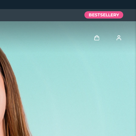
BESTSELLERY
Zaloguj
Profil użytkownika
Moje urządzenia
Moje zamówienia
Moje adresy
Moje subskrypcje