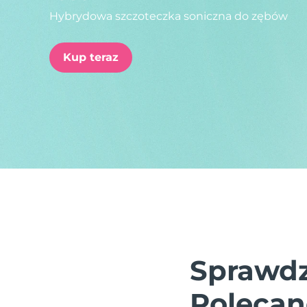
Hybrydowa szczoteczka soniczna do zębów
issa™ Teeth Whitening Set
Kup teraz
FAQ™ Dual LED Panel
POPULARNY
Specjalne oferty
Bestsellery
Sprawdz
Polecan