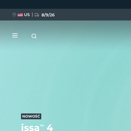
Przejdź
do
treści
US
8/9/26
NOWOŚĆ
BREAKING NEWS
FAQ™ Pure Beauty-Tech Elixir
NOWOŚĆ
issa
4
™