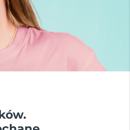
ków.
ochane