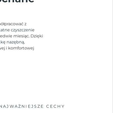
półpracować z
katne czyszczenie
edwie miesiąc. Dzięki
tkę nazębną,
wej i komfortowej
NAJWAŻNIEJSZE CECHY