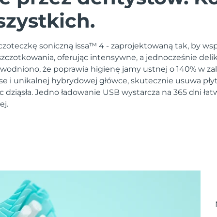
szystkich.
zoteczkę soniczną issa™ 4 - zaprojektowaną tak, by ws
czotkowania, oferując intensywne, a jednocześnie deli
owodniono, że poprawia higienę jamy ustnej o 140% w zal
lse i unikalnej hybrydowej główce, skutecznie usuwa pły
c dziąsła. Jedno ładowanie USB wystarcza na 365 dni łat
ej.