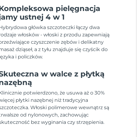
Kompleksowa pielęgnacja
jamy ustnej 4 w 1
Hybrydowa główka szczoteczki łączy dwa
rodzaje włosków - włoski z przodu zapewniają
orzeźwiające czyszczenie zębów i delikatny
masaż dziąseł, a z tyłu znajduje się czyścik do
języka i policzków.
Skuteczna w walce z płytką
nazębną
Klinicznie potwierdzono, że usuwa aż o 30%
więcej płytki nazębnej niż tradycyjna
szczoteczka. Włoski polimerowe wewnątrz są
trwalsze od nylonowych, zachowując
skuteczność bez wyginania czy strzępienia.