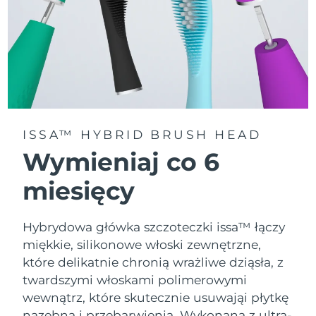
ISSA™ HYBRID BRUSH HEAD
Wymieniaj co 6
miesięcy
Hybrydowa główka szczoteczki issa™ łączy
miękkie, silikonowe włoski zewnętrzne,
które delikatnie chronią wrażliwe dziąsła, z
twardszymi włoskami polimerowymi
wewnątrz, które skutecznie usuwająi płytkę
nazębną i przebarwienia. Wykonana z ultra-