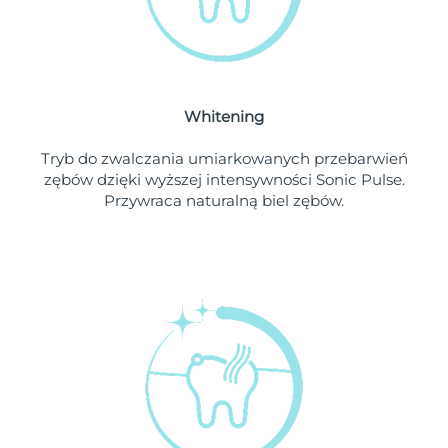
Oczekiwany czas dostawy
Liban
১০/৮/২৬
Oczekiwany czas dostawy
Litwa
৯/৮/২৬
Whitening
Oczekiwany czas dostawy
Luksemburg
৯/৮/২৬
Tryb do zwalczania umiarkowanych przebarwień
zębów dzięki wyższej intensywności Sonic Pulse.
Oczekiwany czas dostawy
SRA Makau (Chiny)
Przywraca naturalną biel zębów.
১১/৮/২৬
Oczekiwany czas dostawy
Malezja
১২/৮/২৬
Oczekiwany czas dostawy
Malta
৯/৮/২৬
Oczekiwany czas dostawy
Meksyk
১৩/৮/২৬
Oczekiwany czas dostawy
Monako
১০/৮/২৬