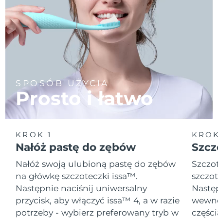
SPOSÓB UŻYCIA
Prosto i łatwo
KROK 1
KROK
Nałóż pastę do zębów
Szcz
Nałóż swoją ulubioną pastę do zębów
Szczot
na główkę szczoteczki issa™.
szczot
Następnie naciśnij uniwersalny
Następ
przycisk, aby włączyć issa™ 4, a w razie
wewnę
potrzeby - wybierz preferowany tryb w
części