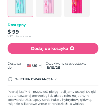
Łącze
do
tej
samej
strony.
Dostępny
$ 99
VAT i cło wliczone
Dodaj do koszyka
Oczekiwany czas dostawy:
Dostawa
US
8/10/26
do:
2-LETNIA GWARANCJA
Dzisiejsze zamówienie uprawnia do korzystania z
pełnej gwarancji FOREO. Oznacza to, że w
przypadku wystąpienia problemów w ciągu 2 lat
Poznaj issa™ 4 - przyszłość pielęgnacji jamy ustnej. Dzięki
od zakupu, FOREO bezpłatnie wymieni produkt.
opatentowanej technologii działa do roku na jednym
ładowaniu USB. Łączy Sonic Pulse z hybrydową główką:
miękkie, silikonowe włosie chroni dziąsła, a włókna