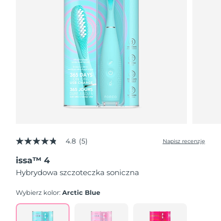
4.8
(5)
Napisz recenzję
4.8
z
issa™ 4
5
gwiazdek,
Hybrydowa szczoteczka soniczna
średnia
wartość
oceny.
Wybierz kolor:
Arctic Blue
Read
5
Reviews.