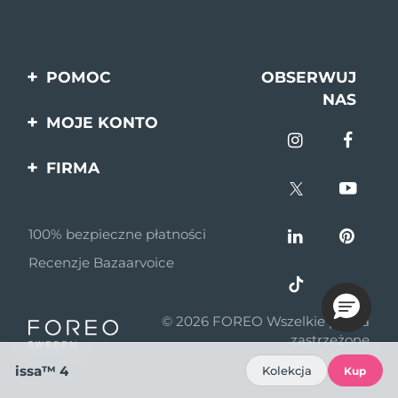
POMOC
OBSERWUJ
NAS
Kontakt
MOJE KONTO
Zamówienia & Wysyłka
Rejestracja produktu
FIRMA
Gwarancja & Zwroty
Pomoc
O nas
Pytania i odpowiedzi
100% bezpieczne płatności
Program partnerski
Informacje o baterii
Recenzje Bazaarvoice
Wiadomości
partnerskie
© 2026 FOREO Wszelkie prawa
MYSA
zastrzeżone
Dystrybutorzy
issa™ 4
Kolekcja
Kup
Zasady korzystania