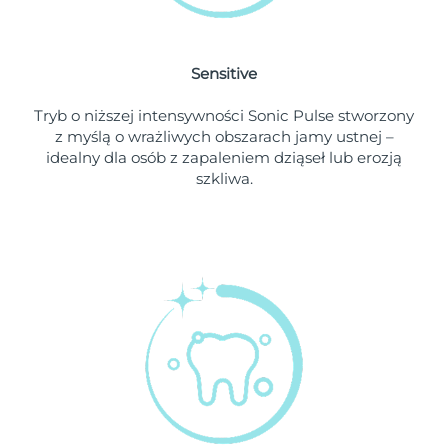
Oczekiwany czas dostawy
Holandia
৯/৮/২৬
Sensitive
Oczekiwany czas dostawy
Nowa Zelandia
Tryb o niższej intensywności Sonic Pulse stworzony
৯/৮/২৬
z myślą o wrażliwych obszarach jamy ustnej –
idealny dla osób z zapaleniem dziąseł lub erozją
Oczekiwany czas dostawy
Norwegia
szkliwa.
৯/৮/২৬
Oczekiwany czas dostawy
Oman
১২/৮/২৬
Oczekiwany czas dostawy
Filipiny
১২/৮/২৬
Oczekiwany czas dostawy
Polska
১০/৮/২৬
Oczekiwany czas dostawy
Portugalia
৯/৮/২৬