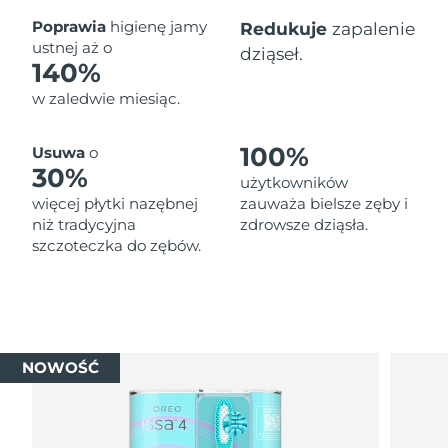
Oczekiwany czas dostawy
Poprawia
higienę jamy
Redukuje
zapalenie
Tajlandia
১৩/৮/২৬
ustnej aż o
dziąseł.
140%
Oczekiwany czas dostawy
Turcja
w zaledwie miesiąc.
১০/৮/২৬
Zjednoczone Emiraty
Oczekiwany czas dostawy
100%
Usuwa
o
Arabskie
১০/৮/২৬
30%
użytkowników
więcej płytki nazębnej
zauważa bielsze zęby i
Oczekiwany czas dostawy
Wielka Brytania
niż tradycyjna
zdrowsze dziąsła.
৯/৮/২৬
szczoteczka do zębów.
Oczekiwany czas dostawy
Stany Zjednoczone
১০/৮/২৬
Oczekiwany czas dostawy
Uzbekistan
১৪/৮/২৬
NOWOŚĆ
Oczekiwany czas dostawy
Wietnam
১৫/৮/২৬