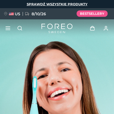
Przejdź
SPRAWDŹ WSZYSTKIE PRODUKTY
do
treści
US
8/10/26
BESTSELLERY
NOWOŚĆ
Zaloguj
Język
BREAKING NEWS
Profil użytkownika
English
Deutsch
Español
Moje urządzenia
FAQ™ Pure Beauty-Tech Elixir
Français
Italiano
Português
Moje zamówienia
Polski
Svenska
Русский
Türkçe
简体中文
繁體中文
Moje adresy
issa™ Teeth Whitening Set
Moje subskrypcje