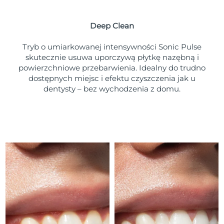
Oczekiwany czas dostawy
Portoryko
১১/৮/২৬
Deep Clean
Oczekiwany czas dostawy
Katar
১০/৮/২৬
Tryb o umiarkowanej intensywności Sonic Pulse
skutecznie usuwa uporczywą płytkę nazębną i
Oczekiwany czas dostawy
powierzchniowe przebarwienia. Idealny do trudno
Reunion
১৪/৮/২৬
dostępnych miejsc i efektu czyszczenia jak u
dentysty – bez wychodzenia z domu.
Oczekiwany czas dostawy
Rumunia
৯/৮/২৬
Oczekiwany czas dostawy
Rosja
১৭/৮/২৬
Oczekiwany czas dostawy
Arabia Saudyjska
১০/৮/২৬
Oczekiwany czas dostawy
Singapur
১১/৮/২৬
Oczekiwany czas dostawy
Słowacja