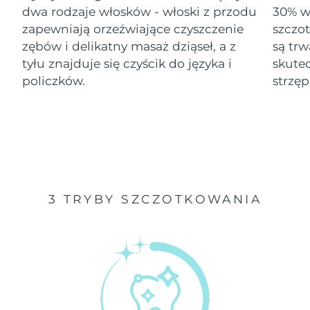
dwa rodzaje włosków - włoski z przodu
30% wi
Oczekiwany czas dostawy
zapewniają orzeźwiające czyszczenie
szczo
Izrael
১৩/৮/২৬
zębów i delikatny masaż dziąseł, a z
są tr
tyłu znajduje się czyścik do języka i
skute
Oczekiwany czas dostawy
Włochy
৯/৮/২৬
policzków.
strzęp
Oczekiwany czas dostawy
Japonia
১২/৮/২৬
Oczekiwany czas dostawy
Jersey
১৪/৮/২৬
Oczekiwany czas dostawy
Kazachstan
3 TRYBY SZCZOTKOWANIA
১১/৮/২৬
Oczekiwany czas dostawy
Kuwejt
৯/৮/২৬
Oczekiwany czas dostawy
Łotwa
৯/৮/২৬