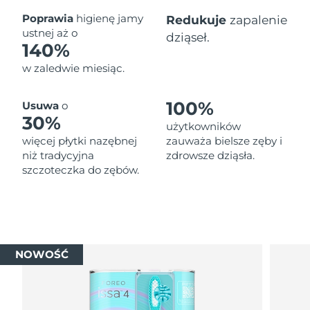
Oczekiwany czas dostawy
Poprawia
higienę jamy
Redukuje
zapalenie
Tajlandia
13/08/2026
ustnej aż o
dziąseł.
140%
Oczekiwany czas dostawy
Turcja
w zaledwie miesiąc.
10/08/2026
Zjednoczone Emiraty
Oczekiwany czas dostawy
100%
Usuwa
o
Arabskie
10/08/2026
30%
użytkowników
więcej płytki nazębnej
zauważa bielsze zęby i
Oczekiwany czas dostawy
Wielka Brytania
niż tradycyjna
zdrowsze dziąsła.
09/08/2026
szczoteczka do zębów.
Oczekiwany czas dostawy
Stany Zjednoczone
10/08/2026
Oczekiwany czas dostawy
Uzbekistan
14/08/2026
NOWOŚĆ
Oczekiwany czas dostawy
Wietnam
15/08/2026