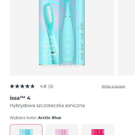
4.8
(5)
Write a review
4.8
out
issa™ 4
of
5
Hybrydowa szczoteczka soniczna
stars,
average
rating
Wybierz kolor:
Arctic Blue
value.
Read
5