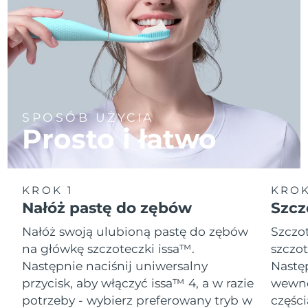
SPOSÓB UŻYCIA
Prosto i łatwo
KROK 1
KROK
Nałóż pastę do zębów
Szcz
Nałóż swoją ulubioną pastę do zębów
Szczot
na główkę szczoteczki issa™.
szczot
Następnie naciśnij uniwersalny
Następ
przycisk, aby włączyć issa™ 4, a w razie
wewnę
potrzeby - wybierz preferowany tryb w
części