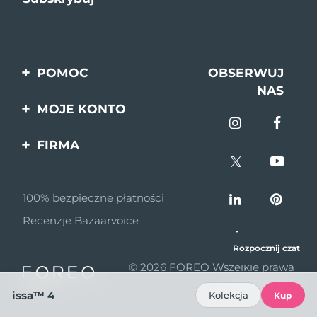
POMOC
OBSERWUJ
NAS
Kontakt
MOJE KONTO
Zamówienia & Wysyłka
Rejestracja produktu
FIRMA
Gwarancja & Zwroty
Pomoc
O nas
Pytania i odpowiedzi
100% bezpieczne płatności
Program partnerski
Informacje o baterii
Recenzje Bazaarvoice
Wiadomości
partnerskie
Rozpocznij czat
© 2026 FOREO Wszelkie prawa
MYSA
zastrzeżone
issa™ 4
Kolekcja
Dystrybutorzy
Kup