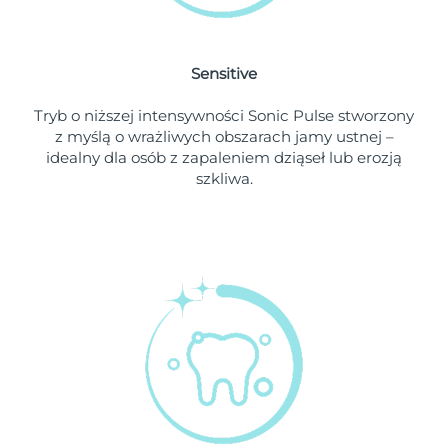
Oczekiwany czas dostawy
Holandia
09/08/2026
Sensitive
Oczekiwany czas dostawy
Nowa Zelandia
Tryb o niższej intensywności Sonic Pulse stworzony
09/08/2026
z myślą o wrażliwych obszarach jamy ustnej –
idealny dla osób z zapaleniem dziąseł lub erozją
Oczekiwany czas dostawy
Norwegia
szkliwa.
09/08/2026
Oczekiwany czas dostawy
Oman
12/08/2026
Oczekiwany czas dostawy
Filipiny
12/08/2026
Oczekiwany czas dostawy
Polska
10/08/2026
Oczekiwany czas dostawy
Portugalia
09/08/2026