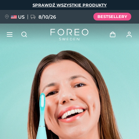
Przejdź
SPRAWDŹ WSZYSTKIE PRODUKTY
do
treści
US
8/10/26
BESTSELLERY
NOWOŚĆ
Zaloguj
Język
BREAKING NEWS
Profil użytkownika
English
Deutsch
Español
Moje urządzenia
FAQ™ Pure Beauty-Tech Elixir
Français
Italiano
Português
Moje zamówienia
Polski
Svenska
Русский
Türkçe
简体中文
繁體中文
Moje adresy
issa™ Teeth Whitening Set
Moje subskrypcje