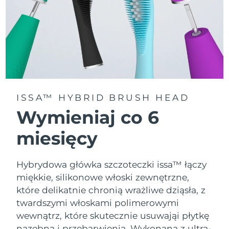
ISSA™ HYBRID BRUSH HEAD
Wymieniaj co 6
miesięcy
Hybrydowa główka szczoteczki issa™ łączy
miękkie, silikonowe włoski zewnętrzne,
które delikatnie chronią wrażliwe dziąsła, z
twardszymi włoskami polimerowymi
wewnątrz, które skutecznie usuwająi płytkę
nazębną i przebarwienia. Wykonana z ultra-