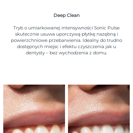
Oczekiwany czas dostawy
Portoryko
11/08/2026
Deep Clean
Oczekiwany czas dostawy
Katar
10/08/2026
Tryb o umiarkowanej intensywności Sonic Pulse
skutecznie usuwa uporczywą płytkę nazębną i
Oczekiwany czas dostawy
powierzchniowe przebarwienia. Idealny do trudno
Reunion
14/08/2026
dostępnych miejsc i efektu czyszczenia jak u
dentysty – bez wychodzenia z domu.
Oczekiwany czas dostawy
Rumunia
09/08/2026
Oczekiwany czas dostawy
Rosja
17/08/2026
Oczekiwany czas dostawy
Arabia Saudyjska
10/08/2026
Oczekiwany czas dostawy
Singapur
11/08/2026
Oczekiwany czas dostawy
Słowacja