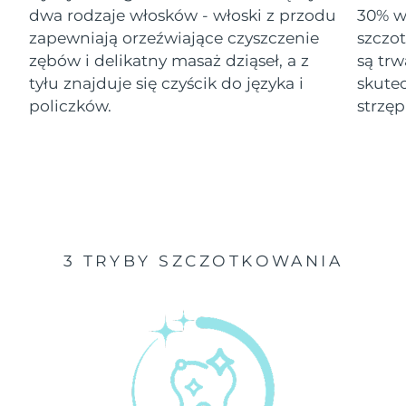
dwa rodzaje włosków - włoski z przodu
30% wi
Oczekiwany czas dostawy
zapewniają orzeźwiające czyszczenie
szczo
Izrael
13/08/2026
zębów i delikatny masaż dziąseł, a z
są tr
tyłu znajduje się czyścik do języka i
skute
Oczekiwany czas dostawy
Włochy
09/08/2026
policzków.
strzęp
Oczekiwany czas dostawy
Japonia
12/08/2026
Oczekiwany czas dostawy
Jersey
14/08/2026
Oczekiwany czas dostawy
Kazachstan
3 TRYBY SZCZOTKOWANIA
11/08/2026
Oczekiwany czas dostawy
Kuwejt
09/08/2026
Oczekiwany czas dostawy
Łotwa
09/08/2026