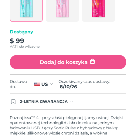
Reviews.
Same
page
link.
Dostępny
$ 99
VAT i cło wliczone
Dodaj do koszyka
Oczekiwany czas dostawy:
Dostawa
US
8/10/26
do:
2-LETNIA GWARANCJA
Dzisiejsze zamówienie uprawnia do korzystania z
pełnej gwarancji FOREO. Oznacza to, że w
przypadku wystąpienia problemów w ciągu 2 lat
Poznaj issa™ 4 - przyszłość pielęgnacji jamy ustnej. Dzięki
od zakupu, FOREO bezpłatnie wymieni produkt.
opatentowanej technologii działa do roku na jednym
ładowaniu USB. Łączy Sonic Pulse z hybrydową główką:
miękkie, silikonowe włosie chroni dziąsła, a włókna