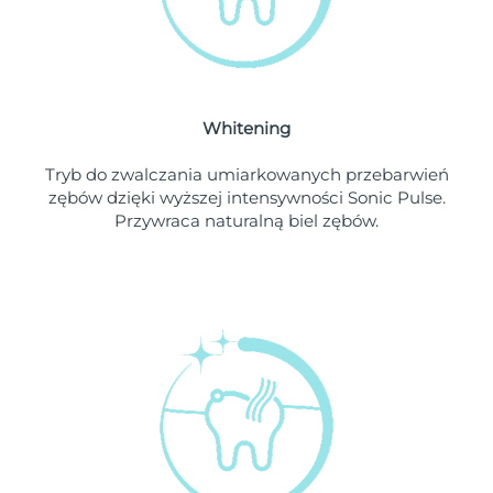
Oczekiwany czas dostawy
Liban
10/08/2026
Oczekiwany czas dostawy
Litwa
09/08/2026
Whitening
Oczekiwany czas dostawy
Luksemburg
09/08/2026
Tryb do zwalczania umiarkowanych przebarwień
zębów dzięki wyższej intensywności Sonic Pulse.
Oczekiwany czas dostawy
SRA Makau (Chiny)
Przywraca naturalną biel zębów.
11/08/2026
Oczekiwany czas dostawy
Malezja
12/08/2026
Oczekiwany czas dostawy
Malta
09/08/2026
Oczekiwany czas dostawy
Meksyk
13/08/2026
Oczekiwany czas dostawy
Monako
10/08/2026