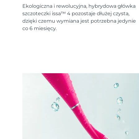
Urządzenia ESPADA™
Urządzenia do pielęgnacji oczu
LUNA™ Dual-Peptide Scalp
Ekologiczna i rewolucyjna, hybrydowa główka
Pielęgnacja skóry KIWI™
All acne treatment devices
All revitalizing eye massagers
Serum
issa™ Teeth Whitening Gel
szczoteczki issa™ 4 pozostaje dłużej czysta,
Advanced pore care essentials
For healthy hair
18% PAP
dzięki czemu wymiana jest potrzebna jedynie
co 6 miesięcy.
Kosmetyki
Mężczyźni
Kupuj
FOREO APP
O NAS