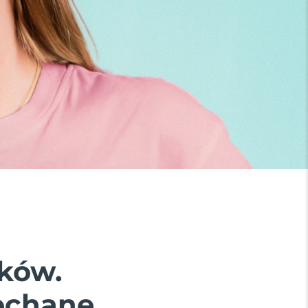
ków.
ochane