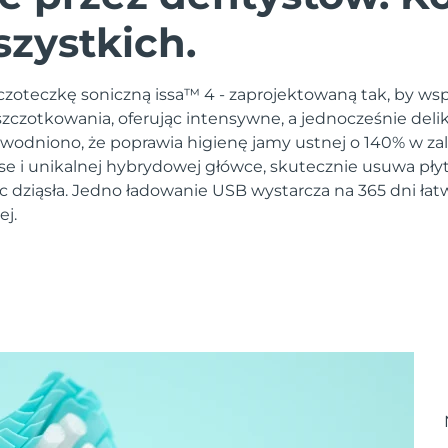
szystkich.
zoteczkę soniczną issa™ 4 - zaprojektowaną tak, by ws
czotkowania, oferując intensywne, a jednocześnie deli
owodniono, że poprawia higienę jamy ustnej o 140% w zal
lse i unikalnej hybrydowej główce, skutecznie usuwa pły
c dziąsła. Jedno ładowanie USB wystarcza na 365 dni łat
ej.