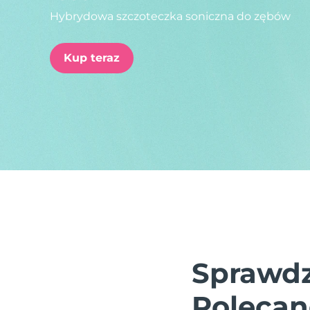
Hybrydowa szczoteczka soniczna do zębów
issa™ Teeth Whitening Set
Kup teraz
FAQ™ Dual LED Panel
POPULARNY
Specjalne oferty
Bestsellery
Sprawdz
Polecan