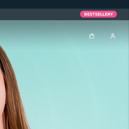
BESTSELLERY
Zaloguj
Profil użytkownika
Moje urządzenia
Moje zamówienia
Moje adresy
Moje subskrypcje