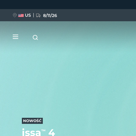
Przejdź
do
treści
US
8/11/26
NOWOŚĆ
BREAKING NEWS
FAQ™ Pure Beauty-Tech Elixir
NOWOŚĆ
issa
4
™