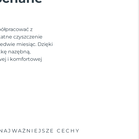
półpracować z
katne czyszczenie
edwie miesiąc. Dzięki
tkę nazębną,
wej i komfortowej
NAJWAŻNIEJSZE CECHY