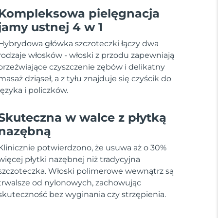
Kompleksowa pielęgnacja
jamy ustnej 4 w 1
Hybrydowa główka szczoteczki łączy dwa
rodzaje włosków - włoski z przodu zapewniają
orzeźwiające czyszczenie zębów i delikatny
masaż dziąseł, a z tyłu znajduje się czyścik do
języka i policzków.
Skuteczna w walce z płytką
nazębną
Klinicznie potwierdzono, że usuwa aż o 30%
więcej płytki nazębnej niż tradycyjna
szczoteczka. Włoski polimerowe wewnątrz są
trwalsze od nylonowych, zachowując
skuteczność bez wyginania czy strzępienia.