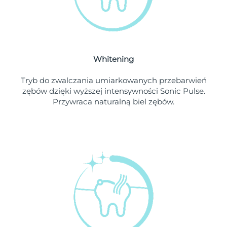
Oczekiwany czas dostawy
Liban
8/9/26
Oczekiwany czas dostawy
Litwa
8/8/26
Whitening
Oczekiwany czas dostawy
Luksemburg
8/8/26
Tryb do zwalczania umiarkowanych przebarwień
zębów dzięki wyższej intensywności Sonic Pulse.
Oczekiwany czas dostawy
SRA Makau (Chiny)
Przywraca naturalną biel zębów.
8/10/26
Oczekiwany czas dostawy
Malezja
8/11/26
Oczekiwany czas dostawy
Malta
8/8/26
Oczekiwany czas dostawy
Meksyk
8/12/26
Oczekiwany czas dostawy
Monako
8/9/26