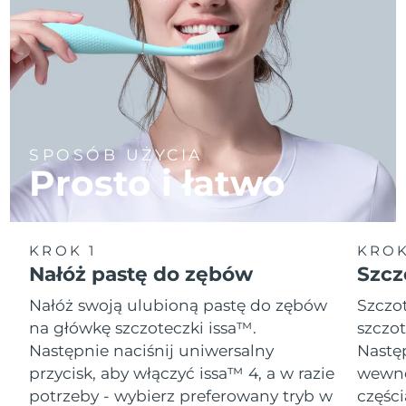
SPOSÓB UŻYCIA
Prosto i łatwo
KROK 1
KROK
Nałóż pastę do zębów
Szcz
Nałóż swoją ulubioną pastę do zębów
Szczot
na główkę szczoteczki issa™.
szczot
Następnie naciśnij uniwersalny
Następ
przycisk, aby włączyć issa™ 4, a w razie
wewnę
potrzeby - wybierz preferowany tryb w
części