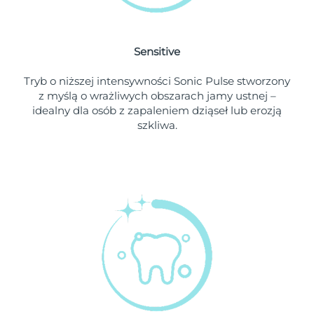
Oczekiwany czas dostawy
Holandia
8/8/26
Sensitive
Oczekiwany czas dostawy
Nowa Zelandia
Tryb o niższej intensywności Sonic Pulse stworzony
8/8/26
z myślą o wrażliwych obszarach jamy ustnej –
idealny dla osób z zapaleniem dziąseł lub erozją
Oczekiwany czas dostawy
Norwegia
szkliwa.
8/8/26
Oczekiwany czas dostawy
Oman
8/11/26
Oczekiwany czas dostawy
Filipiny
8/11/26
Oczekiwany czas dostawy
Polska
8/9/26
Oczekiwany czas dostawy
Portugalia
8/8/26