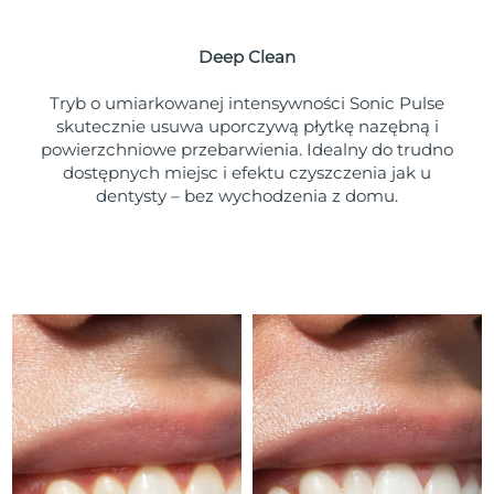
Oczekiwany czas dostawy
Portoryko
8/10/26
Deep Clean
Oczekiwany czas dostawy
Katar
8/9/26
Tryb o umiarkowanej intensywności Sonic Pulse
skutecznie usuwa uporczywą płytkę nazębną i
Oczekiwany czas dostawy
powierzchniowe przebarwienia. Idealny do trudno
Reunion
8/13/26
dostępnych miejsc i efektu czyszczenia jak u
dentysty – bez wychodzenia z domu.
Oczekiwany czas dostawy
Rumunia
8/8/26
Oczekiwany czas dostawy
Rosja
8/16/26
Oczekiwany czas dostawy
Arabia Saudyjska
8/9/26
Oczekiwany czas dostawy
Singapur
8/10/26
Oczekiwany czas dostawy
Słowacja