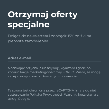
Otrzymaj oferty
specjalne
Dołącz do newslettera i zdobądź 15% zniżki na
pierwsze zamówienie!
Adres e-mail
Naciskając przycisk „Subskrybuj”, wyrażam zgodę na
komunikację marketingową firmy FOREO. Wiem, że mogę
z niej zrezygnować w dowolnym momencie.
Ta strona jest chroniona przez reCAPTCHA i mają do niej
zastosowanie
Polityka Prywatności
i
Warunki korzystania
z
usługi Google.