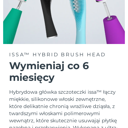
ISSA™ HYBRID BRUSH HEAD
Wymieniaj co 6
miesięcy
Hybrydowa główka szczoteczki issa™ łączy
miękkie, silikonowe włoski zewnętrzne,
które delikatnie chronią wrażliwe dziąsła, z
twardszymi włoskami polimerowymi
wewnątrz, które skutecznie usuwająi płytkę
nazębną i przebarwienia. Wykonana z ultra-