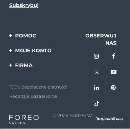
POMOC
OBSERWUJ
NAS
Kontakt
MOJE KONTO
Zamówienia & Wysyłka
Rejestracja produktu
FIRMA
Gwarancja & Zwroty
Pomoc
O nas
Pytania i odpowiedzi
100% bezpieczne płatności
Program partnerski
Informacje o baterii
Recenzje Bazaarvoice
Wiadomości
partnerskie
© 2026 FOREO Wszelkie prawa
MYSA
Rozpocznij czat
zastrzeżone
Dystrybutorzy