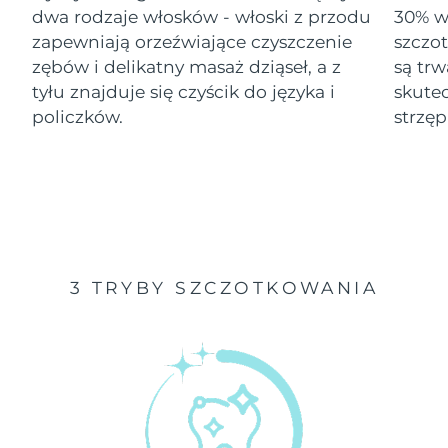
dwa rodzaje włosków - włoski z przodu
30% wi
Oczekiwany czas dostawy
zapewniają orzeźwiające czyszczenie
szczo
Izrael
8/12/26
zębów i delikatny masaż dziąseł, a z
są tr
tyłu znajduje się czyścik do języka i
skute
Oczekiwany czas dostawy
Włochy
8/8/26
policzków.
strzęp
Oczekiwany czas dostawy
Japonia
8/11/26
Oczekiwany czas dostawy
Jersey
8/13/26
Oczekiwany czas dostawy
Kazachstan
3 TRYBY SZCZOTKOWANIA
8/10/26
Oczekiwany czas dostawy
Kuwejt
8/8/26
Oczekiwany czas dostawy
Łotwa
8/8/26