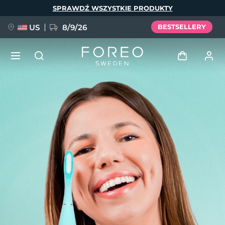
Przejdź
SPRAWDŹ WSZYSTKIE PRODUKTY
do
treści
US
8/9/26
BESTSELLERY
NOWOŚĆ
Zaloguj
Język
BREAKING NEWS
Profil użytkownika
English
Deutsch
Español
Moje urządzenia
FAQ™ Pure Beauty-Tech Elixir
Français
Italiano
Português
Moje zamówienia
Polski
Svenska
Русский
Türkçe
简体中文
繁體中文
Moje adresy
issa™ Teeth Whitening Set
Moje subskrypcje