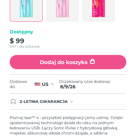
Reviews.
Same
page
link.
Dostępny
$ 99
VAT i cło wliczone
Dodaj do koszyka
Oczekiwany czas dostawy:
Dostawa
US
8/9/26
do:
2-LETNIA GWARANCJA
Dzisiejsze zamówienie uprawnia do korzystania z
pełnej gwarancji FOREO. Oznacza to, że w
przypadku wystąpienia problemów w ciągu 2 lat
Poznaj issa™ 4 - przyszłość pielęgnacji jamy ustnej. Dzięki
od zakupu, FOREO bezpłatnie wymieni produkt.
opatentowanej technologii działa do roku na jednym
ładowaniu USB. Łączy Sonic Pulse z hybrydową główką:
miękkie, silikonowe włosie chroni dziąsła, a włókna