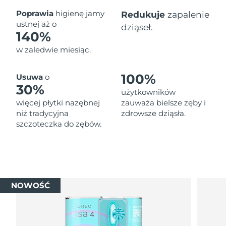
Oczekiwany czas dostawy
Poprawia
higienę jamy
Redukuje
zapalenie
Tajlandia
8/12/26
ustnej aż o
dziąseł.
140%
Oczekiwany czas dostawy
Turcja
w zaledwie miesiąc.
8/9/26
Zjednoczone Emiraty
Oczekiwany czas dostawy
100%
Usuwa
o
Arabskie
8/9/26
30%
użytkowników
więcej płytki nazębnej
zauważa bielsze zęby i
Oczekiwany czas dostawy
Wielka Brytania
niż tradycyjna
zdrowsze dziąsła.
8/8/26
szczoteczka do zębów.
Oczekiwany czas dostawy
Stany Zjednoczone
8/9/26
Oczekiwany czas dostawy
Uzbekistan
8/13/26
NOWOŚĆ
Oczekiwany czas dostawy
Wietnam
8/14/26