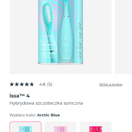
4.8
(5)
Write a review
4.8
out
issa™ 4
of
5
Hybrydowa szczoteczka soniczna
stars,
average
rating
Wybierz kolor:
Arctic Blue
value.
Read
5