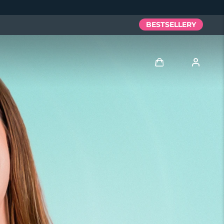
BESTSELLERY
Zaloguj
Profil użytkownika
Moje urządzenia
Moje zamówienia
Moje adresy
Moje subskrypcje