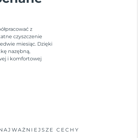
półpracować z
katne czyszczenie
edwie miesiąc. Dzięki
tkę nazębną,
wej i komfortowej
NAJWAŻNIEJSZE CECHY