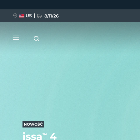
Przejdź
do
treści
US
8/11/26
NOWOŚĆ
BREAKING NEWS
FAQ™ Pure Beauty-Tech Elixir
NOWOŚĆ
issa
4
™