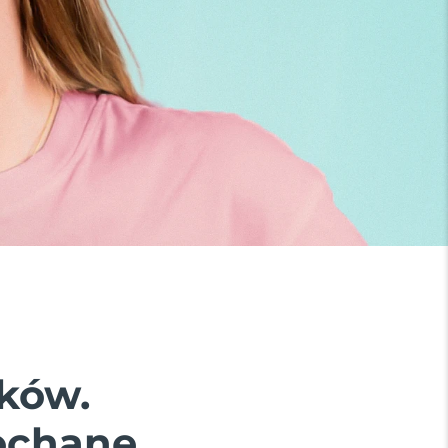
ków.
ochane