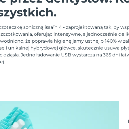
szystkich.
zoteczkę soniczną issa™ 4 - zaprojektowaną tak, by ws
czotkowania, oferując intensywne, a jednocześnie deli
owodniono, że poprawia higienę jamy ustnej o 140% w zal
lse i unikalnej hybrydowej główce, skutecznie usuwa pły
c dziąsła. Jedno ładowanie USB wystarcza na 365 dni łat
ej.