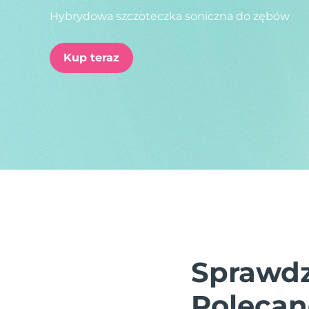
Hybrydowa szczoteczka soniczna do zębów
issa™ Teeth Whitening Set
Kup teraz
FAQ™ Dual LED Panel
POPULARNY
Specjalne oferty
Bestsellery
Sprawdz
Polecan