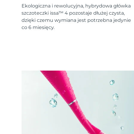
Urządzenia ESPADA™
Urządzenia do pielęgnacji oczu
LUNA™ Dual-Peptide Scalp
Ekologiczna i rewolucyjna, hybrydowa główka
Pielęgnacja skóry KIWI™
All acne treatment devices
All revitalizing eye massagers
Serum
issa™ Teeth Whitening Gel
szczoteczki issa™ 4 pozostaje dłużej czysta,
Advanced pore care essentials
For healthy hair
18% PAP
dzięki czemu wymiana jest potrzebna jedynie
co 6 miesięcy.
Kosmetyki
Mężczyźni
Kupuj
FOREO APP
O NAS