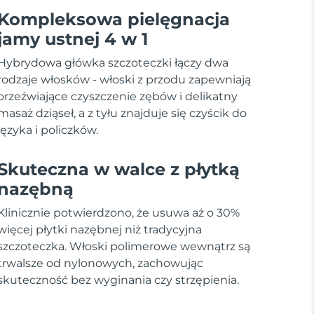
Kompleksowa pielęgnacja
jamy ustnej 4 w 1
Hybrydowa główka szczoteczki łączy dwa
rodzaje włosków - włoski z przodu zapewniają
orzeźwiające czyszczenie zębów i delikatny
masaż dziąseł, a z tyłu znajduje się czyścik do
języka i policzków.
Skuteczna w walce z płytką
nazębną
Klinicznie potwierdzono, że usuwa aż o 30%
więcej płytki nazębnej niż tradycyjna
szczoteczka. Włoski polimerowe wewnątrz są
trwalsze od nylonowych, zachowując
skuteczność bez wyginania czy strzępienia.