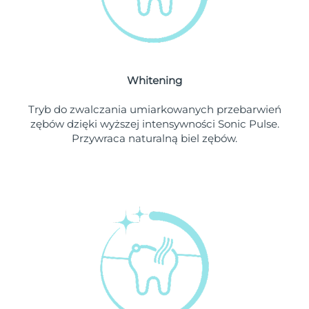
Oczekiwany czas dostawy
Liban
৯/৮/২৬
Oczekiwany czas dostawy
Litwa
৮/৮/২৬
Whitening
Oczekiwany czas dostawy
Luksemburg
৮/৮/২৬
Tryb do zwalczania umiarkowanych przebarwień
zębów dzięki wyższej intensywności Sonic Pulse.
Oczekiwany czas dostawy
SRA Makau (Chiny)
Przywraca naturalną biel zębów.
১০/৮/২৬
Oczekiwany czas dostawy
Malezja
১১/৮/২৬
Oczekiwany czas dostawy
Malta
৮/৮/২৬
Oczekiwany czas dostawy
Meksyk
১২/৮/২৬
Oczekiwany czas dostawy
Monako
৯/৮/২৬