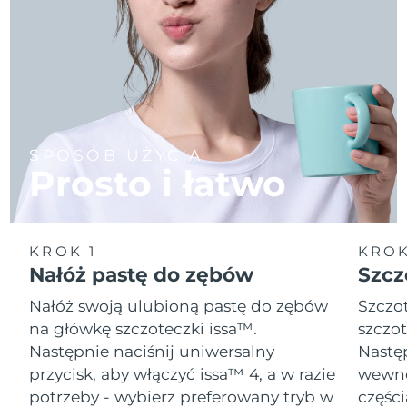
SPOSÓB UŻYCIA
Prosto i łatwo
KROK 1
KROK
Nałóż pastę do zębów
Szcz
Nałóż swoją ulubioną pastę do zębów
Szczot
na główkę szczoteczki issa™.
szczot
Następnie naciśnij uniwersalny
Następ
przycisk, aby włączyć issa™ 4, a w razie
wewnę
potrzeby - wybierz preferowany tryb w
części