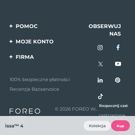
POMOC
OBSERWUJ
NAS
Kontakt
MOJE KONTO
Zamówienia & Wysyłka
Rejestracja produktu
FIRMA
Gwarancja & Zwroty
Pomoc
O nas
Pytania i odpowiedzi
100% bezpieczne płatności
Program partnerski
Informacje o baterii
Recenzje Bazaarvoice
Wiadomości
partnerskie
Rozpocznij czat
© 2026 FOREO Wszelkie prawa
MYSA
zastrzeżone
Dystrybutorzy
issa™ 4
Kolekcja
Kup
Zasady korzystania