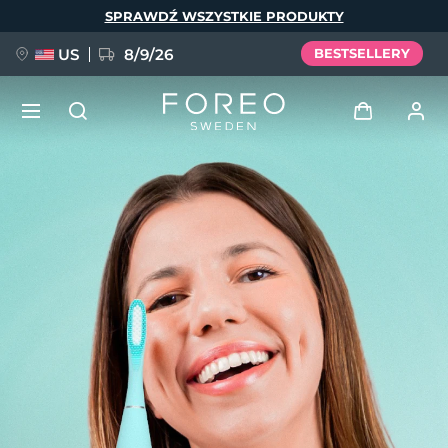
Przejdź
SPRAWDŹ WSZYSTKIE PRODUKTY
do
treści
US
8/9/26
BESTSELLERY
NOWOŚĆ
Zaloguj
Język
BREAKING NEWS
Profil użytkownika
English
Deutsch
Español
Moje urządzenia
FAQ™ Pure Beauty-Tech Elixir
Français
Italiano
Português
Moje zamówienia
Polski
Svenska
Русский
Türkçe
简体中文
繁體中文
Moje adresy
issa™ Teeth Whitening Set
Moje subskrypcje