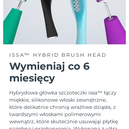
ISSA™ HYBRID BRUSH HEAD
Wymieniaj co 6
miesięcy
Hybrydowa główka szczoteczki issa™ łączy
miękkie, silikonowe włoski zewnętrzne,
które delikatnie chronią wrażliwe dziąsła, z
twardszymi włoskami polimerowymi
wewnątrz, które skutecznie usuwająi płytkę
nazębną i przebarwienia. Wykonana z ultra-