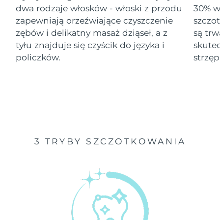
dwa rodzaje włosków - włoski z przodu
30% wi
Oczekiwany czas dostawy
zapewniają orzeźwiające czyszczenie
szczo
Izrael
১২/৮/২৬
zębów i delikatny masaż dziąseł, a z
są tr
tyłu znajduje się czyścik do języka i
skute
Oczekiwany czas dostawy
Włochy
৮/৮/২৬
policzków.
strzęp
Oczekiwany czas dostawy
Japonia
১১/৮/২৬
Oczekiwany czas dostawy
Jersey
১৩/৮/২৬
Oczekiwany czas dostawy
Kazachstan
3 TRYBY SZCZOTKOWANIA
১০/৮/২৬
Oczekiwany czas dostawy
Kuwejt
৮/৮/২৬
Oczekiwany czas dostawy
Łotwa
৮/৮/২৬