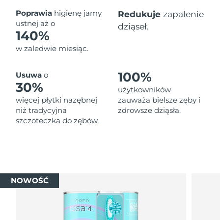
Oczekiwany czas dostawy
Poprawia
higienę jamy
Redukuje
zapalenie
Tajlandia
১২/৮/২৬
ustnej aż o
dziąseł.
140%
Oczekiwany czas dostawy
Turcja
w zaledwie miesiąc.
৯/৮/২৬
Zjednoczone Emiraty
Oczekiwany czas dostawy
100%
Usuwa
o
Arabskie
৯/৮/২৬
30%
użytkowników
więcej płytki nazębnej
zauważa bielsze zęby i
Oczekiwany czas dostawy
Wielka Brytania
niż tradycyjna
zdrowsze dziąsła.
৮/৮/২৬
szczoteczka do zębów.
Oczekiwany czas dostawy
Stany Zjednoczone
৯/৮/২৬
Oczekiwany czas dostawy
Uzbekistan
১৩/৮/২৬
NOWOŚĆ
Oczekiwany czas dostawy
Wietnam
১৪/৮/২৬