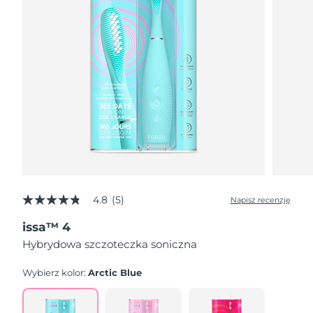
4.8
(5)
Napisz recenzję
4.8
z
issa™ 4
5
gwiazdek,
Hybrydowa szczoteczka soniczna
średnia
wartość
oceny.
Wybierz kolor:
Arctic Blue
Read
5
Reviews.