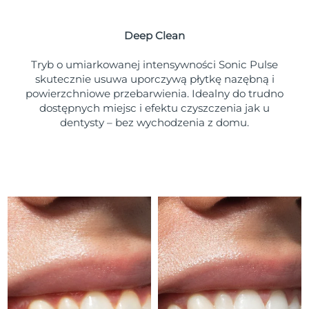
Oczekiwany czas dostawy
Portoryko
১০/৮/২৬
Deep Clean
Oczekiwany czas dostawy
Katar
৯/৮/২৬
Tryb o umiarkowanej intensywności Sonic Pulse
skutecznie usuwa uporczywą płytkę nazębną i
Oczekiwany czas dostawy
powierzchniowe przebarwienia. Idealny do trudno
Reunion
১৩/৮/২৬
dostępnych miejsc i efektu czyszczenia jak u
dentysty – bez wychodzenia z domu.
Oczekiwany czas dostawy
Rumunia
৮/৮/২৬
Oczekiwany czas dostawy
Rosja
১৬/৮/২৬
Oczekiwany czas dostawy
Arabia Saudyjska
৯/৮/২৬
Oczekiwany czas dostawy
Singapur
১০/৮/২৬
Oczekiwany czas dostawy
Słowacja