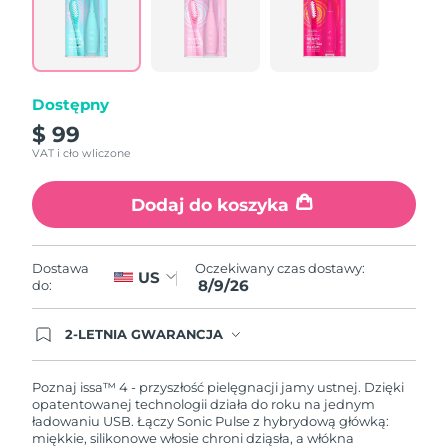
Łącze
do
tej
samej
strony.
Dostępny
$ 99
VAT i cło wliczone
Dodaj do koszyka
Oczekiwany czas dostawy:
Dostawa
US
8/9/26
do:
2-LETNIA GWARANCJA
Dzisiejsze zamówienie uprawnia do korzystania z
pełnej gwarancji FOREO. Oznacza to, że w
przypadku wystąpienia problemów w ciągu 2 lat
Poznaj issa™ 4 - przyszłość pielęgnacji jamy ustnej. Dzięki
od zakupu, FOREO bezpłatnie wymieni produkt.
opatentowanej technologii działa do roku na jednym
ładowaniu USB. Łączy Sonic Pulse z hybrydową główką:
miękkie, silikonowe włosie chroni dziąsła, a włókna