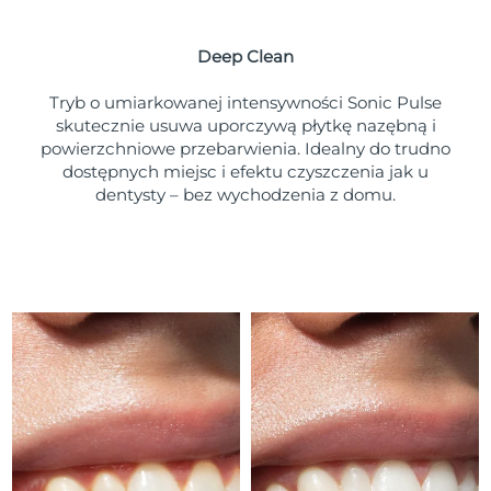
Oczekiwany czas dostawy
Portoryko
8/10/26
Deep Clean
Oczekiwany czas dostawy
Katar
8/9/26
Tryb o umiarkowanej intensywności Sonic Pulse
skutecznie usuwa uporczywą płytkę nazębną i
Oczekiwany czas dostawy
powierzchniowe przebarwienia. Idealny do trudno
Reunion
8/13/26
dostępnych miejsc i efektu czyszczenia jak u
dentysty – bez wychodzenia z domu.
Oczekiwany czas dostawy
Rumunia
8/8/26
Oczekiwany czas dostawy
Rosja
8/16/26
Oczekiwany czas dostawy
Arabia Saudyjska
8/9/26
Oczekiwany czas dostawy
Singapur
8/10/26
Oczekiwany czas dostawy
Słowacja