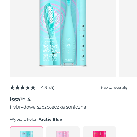
4.8
(5)
Napisz recenzję
4.8
z
issa™ 4
5
gwiazdek,
Hybrydowa szczoteczka soniczna
średnia
wartość
oceny.
Wybierz kolor:
Arctic Blue
Read
5
Reviews.