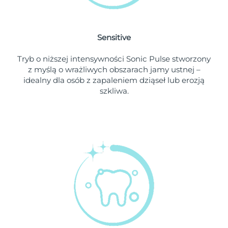
Oczekiwany czas dostawy
Holandia
8/8/26
Sensitive
Oczekiwany czas dostawy
Nowa Zelandia
Tryb o niższej intensywności Sonic Pulse stworzony
8/8/26
z myślą o wrażliwych obszarach jamy ustnej –
idealny dla osób z zapaleniem dziąseł lub erozją
Oczekiwany czas dostawy
Norwegia
szkliwa.
8/8/26
Oczekiwany czas dostawy
Oman
8/11/26
Oczekiwany czas dostawy
Filipiny
8/11/26
Oczekiwany czas dostawy
Polska
8/9/26
Oczekiwany czas dostawy
Portugalia
8/8/26