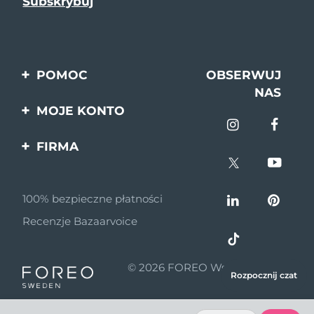
POMOC
OBSERWUJ
NAS
Kontakt
MOJE KONTO
Zamówienia & Wysyłka
Rejestracja produktu
FIRMA
Gwarancja & Zwroty
Pomoc
O nas
Pytania i odpowiedzi
100% bezpieczne płatności
Program partnerski
Informacje o baterii
Recenzje Bazaarvoice
Wiadomości
partnerskie
© 2026 FOREO Wszelkie prawa
MYSA
Rozpocznij czat
zastrzeżone
Dystrybutorzy