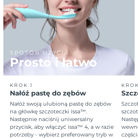
SPOSÓB UŻYCIA
Prosto i łatwo
KROK 1
KROK
Nałóż pastę do zębów
Szcz
Nałóż swoją ulubioną pastę do zębów
Szczot
na główkę szczoteczki issa™.
szczot
Następnie naciśnij uniwersalny
Następ
przycisk, aby włączyć issa™ 4, a w razie
wewnę
potrzeby - wybierz preferowany tryb w
części