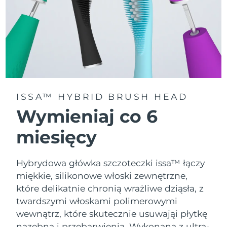
ISSA™ HYBRID BRUSH HEAD
Wymieniaj co 6
miesięcy
Hybrydowa główka szczoteczki issa™ łączy
miękkie, silikonowe włoski zewnętrzne,
które delikatnie chronią wrażliwe dziąsła, z
twardszymi włoskami polimerowymi
wewnątrz, które skutecznie usuwająi płytkę
nazębną i przebarwienia. Wykonana z ultra-