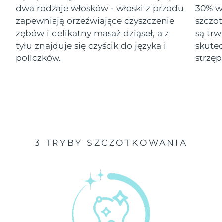
dwa rodzaje włosków - włoski z przodu
30% wi
Oczekiwany czas dostawy
zapewniają orzeźwiające czyszczenie
szczo
Izrael
8/12/26
zębów i delikatny masaż dziąseł, a z
są tr
tyłu znajduje się czyścik do języka i
skute
Oczekiwany czas dostawy
Włochy
8/8/26
policzków.
strzęp
Oczekiwany czas dostawy
Japonia
8/11/26
Oczekiwany czas dostawy
Jersey
8/13/26
Oczekiwany czas dostawy
Kazachstan
3 TRYBY SZCZOTKOWANIA
8/10/26
Oczekiwany czas dostawy
Kuwejt
8/8/26
Oczekiwany czas dostawy
Łotwa
8/8/26