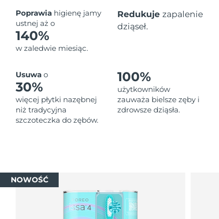
Oczekiwany czas dostawy
Poprawia
higienę jamy
Redukuje
zapalenie
Tajlandia
8/12/26
ustnej aż o
dziąseł.
140%
Oczekiwany czas dostawy
Turcja
w zaledwie miesiąc.
8/9/26
Zjednoczone Emiraty
Oczekiwany czas dostawy
100%
Usuwa
o
Arabskie
8/9/26
30%
użytkowników
więcej płytki nazębnej
zauważa bielsze zęby i
Oczekiwany czas dostawy
Wielka Brytania
niż tradycyjna
zdrowsze dziąsła.
8/8/26
szczoteczka do zębów.
Oczekiwany czas dostawy
Stany Zjednoczone
8/9/26
Oczekiwany czas dostawy
Uzbekistan
8/13/26
NOWOŚĆ
Oczekiwany czas dostawy
Wietnam
8/14/26