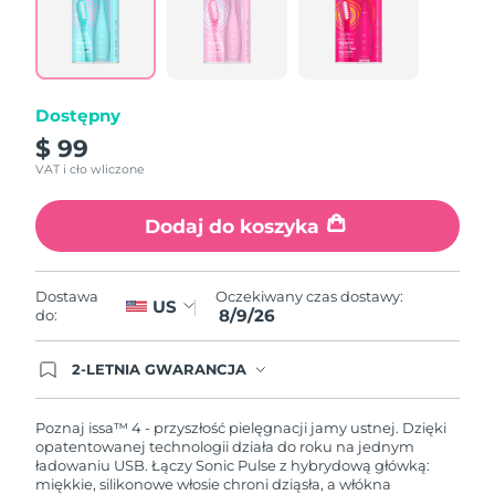
Łącze
do
tej
samej
strony.
Dostępny
$ 99
VAT i cło wliczone
Dodaj do koszyka
Oczekiwany czas dostawy:
Dostawa
US
8/9/26
do:
2-LETNIA GWARANCJA
Dzisiejsze zamówienie uprawnia do korzystania z
pełnej gwarancji FOREO. Oznacza to, że w
przypadku wystąpienia problemów w ciągu 2 lat
Poznaj issa™ 4 - przyszłość pielęgnacji jamy ustnej. Dzięki
od zakupu, FOREO bezpłatnie wymieni produkt.
opatentowanej technologii działa do roku na jednym
ładowaniu USB. Łączy Sonic Pulse z hybrydową główką:
miękkie, silikonowe włosie chroni dziąsła, a włókna