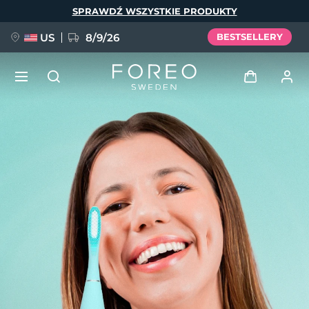
Przejdź
SPRAWDŹ WSZYSTKIE PRODUKTY
do
treści
US
8/9/26
BESTSELLERY
NOWOŚĆ
Zaloguj
Język
BREAKING NEWS
Profil użytkownika
English
Deutsch
Español
Moje urządzenia
FAQ™ Pure Beauty-Tech Elixir
Français
Italiano
Português
Moje zamówienia
Polski
Svenska
Русский
Türkçe
简体中文
繁體中文
Moje adresy
issa™ Teeth Whitening Set
Moje subskrypcje