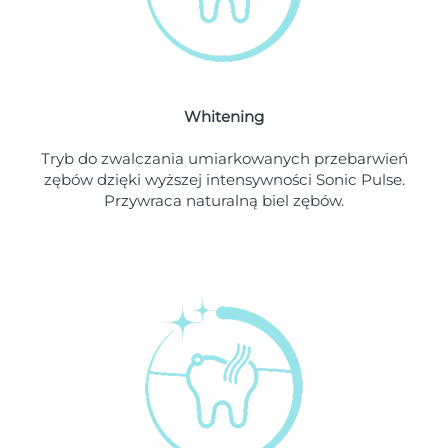
Oczekiwany czas dostawy
Liban
8/9/26
Oczekiwany czas dostawy
Litwa
8/8/26
Whitening
Oczekiwany czas dostawy
Luksemburg
8/8/26
Tryb do zwalczania umiarkowanych przebarwień
zębów dzięki wyższej intensywności Sonic Pulse.
Oczekiwany czas dostawy
SRA Makau (Chiny)
Przywraca naturalną biel zębów.
8/10/26
Oczekiwany czas dostawy
Malezja
8/11/26
Oczekiwany czas dostawy
Malta
8/8/26
Oczekiwany czas dostawy
Meksyk
8/12/26
Oczekiwany czas dostawy
Monako
8/9/26