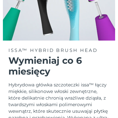
ISSA™ HYBRID BRUSH HEAD
Wymieniaj co 6
miesięcy
Hybrydowa główka szczoteczki issa™ łączy
miękkie, silikonowe włoski zewnętrzne,
które delikatnie chronią wrażliwe dziąsła, z
twardszymi włoskami polimerowymi
wewnątrz, które skutecznie usuwająi płytkę
nazębną i przebarwienia. Wykonana z ultra-