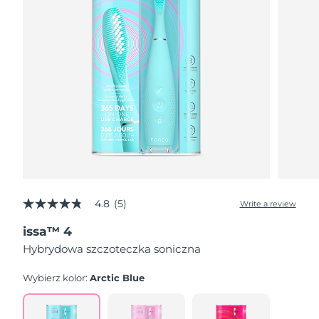
4.8
(5)
Write a review
4.8
out
issa™ 4
of
5
Hybrydowa szczoteczka soniczna
stars,
average
rating
Wybierz kolor:
Arctic Blue
value.
Read
5