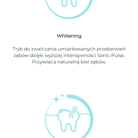
Oczekiwany czas dostawy
Liban
8/11/26
Oczekiwany czas dostawy
Litwa
8/10/26
Whitening
Oczekiwany czas dostawy
Luksemburg
8/10/26
Tryb do zwalczania umiarkowanych przebarwień
zębów dzięki wyższej intensywności Sonic Pulse.
Oczekiwany czas dostawy
SRA Makau (Chiny)
Przywraca naturalną biel zębów.
8/12/26
Oczekiwany czas dostawy
Malezja
8/13/26
Oczekiwany czas dostawy
Malta
8/10/26
Oczekiwany czas dostawy
Meksyk
8/14/26
Oczekiwany czas dostawy
Monako
8/11/26