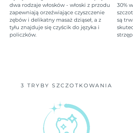
dwa rodzaje włosków - włoski z przodu
30% wi
Oczekiwany czas dostawy
zapewniają orzeźwiające czyszczenie
szczo
Izrael
8/14/26
zębów i delikatny masaż dziąseł, a z
są tr
tyłu znajduje się czyścik do języka i
skute
Oczekiwany czas dostawy
Włochy
8/10/26
policzków.
strzęp
Oczekiwany czas dostawy
Japonia
8/13/26
Oczekiwany czas dostawy
Jersey
8/15/26
Oczekiwany czas dostawy
Kazachstan
3 TRYBY SZCZOTKOWANIA
8/12/26
Oczekiwany czas dostawy
Kuwejt
8/10/26
Oczekiwany czas dostawy
Łotwa
8/10/26