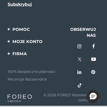
POMOC
OBSERWUJ
NAS
Kontakt
MOJE KONTO
Zamówienia & Wysyłka
Rejestracja produktu
FIRMA
Gwarancja & Zwroty
Pomoc
O nas
Pytania i odpowiedzi
100% bezpieczne płatności
Program partnerski
Informacje o baterii
Recenzje Bazaarvoice
Wiadomości
partnerskie
© 2026 FOREO Wszelkie prawa
MYSA
zastrzeżone
Dystrybutorzy