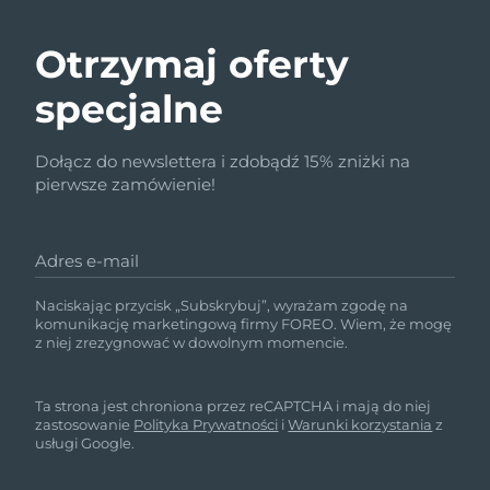
Otrzymaj oferty
specjalne
Dołącz do newslettera i zdobądź 15% zniżki na
pierwsze zamówienie!
Adres e-mail
Naciskając przycisk „Subskrybuj”, wyrażam zgodę na
komunikację marketingową firmy FOREO. Wiem, że mogę
z niej zrezygnować w dowolnym momencie.
Ta strona jest chroniona przez reCAPTCHA i mają do niej
zastosowanie
Polityka Prywatności
i
Warunki korzystania
z
usługi Google.