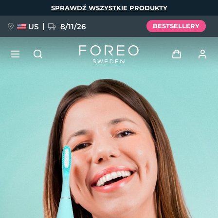
Przejdź
SPRAWDŹ WSZYSTKIE PRODUKTY
do
treści
US
8/11/26
BESTSELLERY
NOWOŚĆ
Zaloguj
Język
BREAKING NEWS
Profil użytkownika
English
Deutsch
Español
Moje urządzenia
FAQ™ Pure Beauty-Tech Elixir
Français
Italiano
Português
Moje zamówienia
Polski
Svenska
Русский
Türkçe
简体中文
繁體中文
Moje adresy
issa™ Teeth Whitening Set
Moje subskrypcje