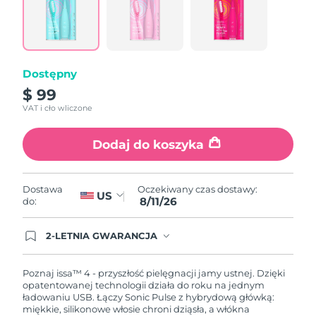
Reviews.
Same
page
link.
Dostępny
$ 99
VAT i cło wliczone
Dodaj do koszyka
Oczekiwany czas dostawy:
Dostawa
US
8/11/26
do:
2-LETNIA GWARANCJA
Dzisiejsze zamówienie uprawnia do korzystania z
pełnej gwarancji FOREO. Oznacza to, że w
przypadku wystąpienia problemów w ciągu 2 lat
Poznaj issa™ 4 - przyszłość pielęgnacji jamy ustnej. Dzięki
od zakupu, FOREO bezpłatnie wymieni produkt.
opatentowanej technologii działa do roku na jednym
ładowaniu USB. Łączy Sonic Pulse z hybrydową główką:
miękkie, silikonowe włosie chroni dziąsła, a włókna