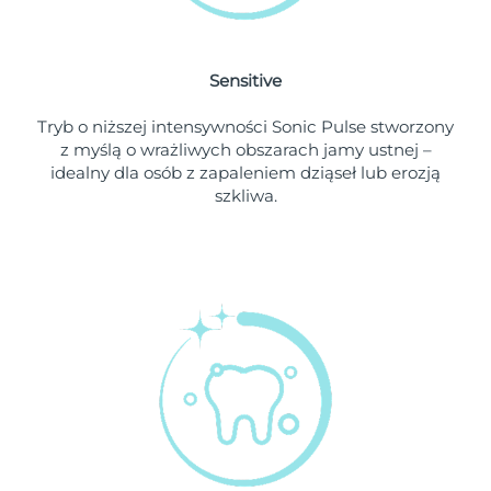
Oczekiwany czas dostawy
Holandia
8/10/26
Sensitive
Oczekiwany czas dostawy
Nowa Zelandia
Tryb o niższej intensywności Sonic Pulse stworzony
8/10/26
z myślą o wrażliwych obszarach jamy ustnej –
idealny dla osób z zapaleniem dziąseł lub erozją
Oczekiwany czas dostawy
Norwegia
szkliwa.
8/10/26
Oczekiwany czas dostawy
Oman
8/13/26
Oczekiwany czas dostawy
Filipiny
8/13/26
Oczekiwany czas dostawy
Polska
8/11/26
Oczekiwany czas dostawy
Portugalia
8/10/26