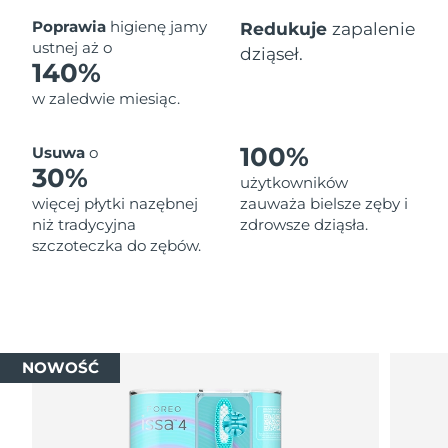
Oczekiwany czas dostawy
Poprawia
higienę jamy
Redukuje
zapalenie
Tajlandia
8/14/26
ustnej aż o
dziąseł.
140%
Oczekiwany czas dostawy
Turcja
w zaledwie miesiąc.
8/11/26
Zjednoczone Emiraty
Oczekiwany czas dostawy
100%
Usuwa
o
Arabskie
8/11/26
30%
użytkowników
więcej płytki nazębnej
zauważa bielsze zęby i
Oczekiwany czas dostawy
Wielka Brytania
niż tradycyjna
zdrowsze dziąsła.
8/10/26
szczoteczka do zębów.
Oczekiwany czas dostawy
Stany Zjednoczone
8/11/26
Oczekiwany czas dostawy
Uzbekistan
8/15/26
NOWOŚĆ
Oczekiwany czas dostawy
Wietnam
8/16/26