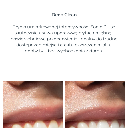
Oczekiwany czas dostawy
Portoryko
8/12/26
Deep Clean
Oczekiwany czas dostawy
Katar
8/11/26
Tryb o umiarkowanej intensywności Sonic Pulse
skutecznie usuwa uporczywą płytkę nazębną i
Oczekiwany czas dostawy
powierzchniowe przebarwienia. Idealny do trudno
Reunion
8/15/26
dostępnych miejsc i efektu czyszczenia jak u
dentysty – bez wychodzenia z domu.
Oczekiwany czas dostawy
Rumunia
8/10/26
Oczekiwany czas dostawy
Rosja
8/18/26
Oczekiwany czas dostawy
Arabia Saudyjska
8/11/26
Oczekiwany czas dostawy
Singapur
8/12/26
Oczekiwany czas dostawy
Słowacja