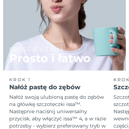
SPOSÓB UŻYCIA
Prosto i łatwo
KROK 1
KROK
Nałóż pastę do zębów
Szcz
Nałóż swoją ulubioną pastę do zębów
Szczot
na główkę szczoteczki issa™.
szczot
Następnie naciśnij uniwersalny
Następ
przycisk, aby włączyć issa™ 4, a w razie
wewnę
potrzeby - wybierz preferowany tryb w
części