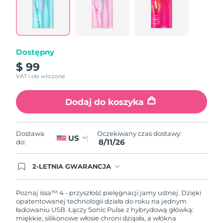
Reviews.
Same
page
link.
Dostępny
$ 99
VAT i cło wliczone
Dodaj do koszyka
Oczekiwany czas dostawy:
Dostawa
US
8/11/26
do:
2-LETNIA GWARANCJA
Dzisiejsze zamówienie uprawnia do korzystania z
pełnej gwarancji FOREO. Oznacza to, że w
przypadku wystąpienia problemów w ciągu 2 lat
Poznaj issa™ 4 - przyszłość pielęgnacji jamy ustnej. Dzięki
od zakupu, FOREO bezpłatnie wymieni produkt.
opatentowanej technologii działa do roku na jednym
ładowaniu USB. Łączy Sonic Pulse z hybrydową główką:
miękkie, silikonowe włosie chroni dziąsła, a włókna