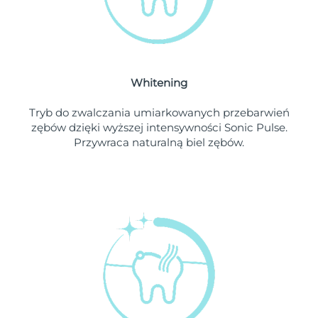
Oczekiwany czas dostawy
Liban
১০/৮/২৬
Oczekiwany czas dostawy
Litwa
৯/৮/২৬
Whitening
Oczekiwany czas dostawy
Luksemburg
৯/৮/২৬
Tryb do zwalczania umiarkowanych przebarwień
zębów dzięki wyższej intensywności Sonic Pulse.
Oczekiwany czas dostawy
SRA Makau (Chiny)
Przywraca naturalną biel zębów.
১১/৮/২৬
Oczekiwany czas dostawy
Malezja
১২/৮/২৬
Oczekiwany czas dostawy
Malta
৯/৮/২৬
Oczekiwany czas dostawy
Meksyk
১৩/৮/২৬
Oczekiwany czas dostawy
Monako
১০/৮/২৬