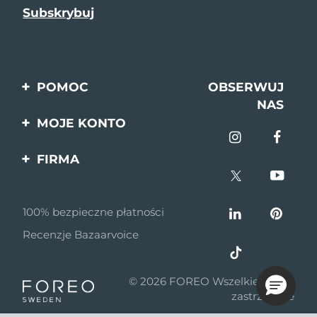
POMOC
OBSERWUJ
NAS
Kontakt
MOJE KONTO
Zamówienia & Wysyłka
Rejestracja produktu
FIRMA
Gwarancja & Zwroty
Pomoc
O nas
Pytania i odpowiedzi
100% bezpieczne płatności
Program partnerski
Informacje o baterii
Recenzje Bazaarvoice
Wiadomości
partnerskie
© 2026 FOREO Wszelkie prawa
MYSA
zastrzeżone
Dystrybutorzy