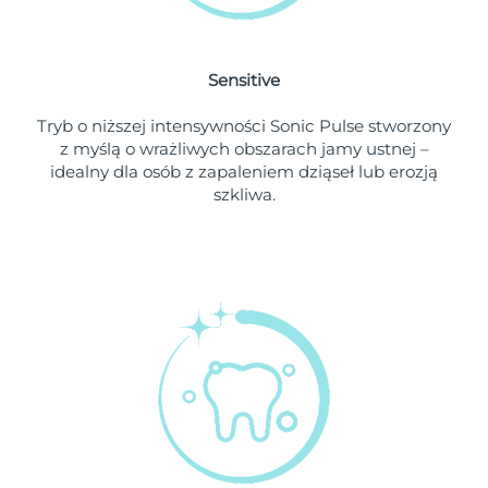
Oczekiwany czas dostawy
Holandia
৯/৮/২৬
Sensitive
Oczekiwany czas dostawy
Nowa Zelandia
Tryb o niższej intensywności Sonic Pulse stworzony
৯/৮/২৬
z myślą o wrażliwych obszarach jamy ustnej –
idealny dla osób z zapaleniem dziąseł lub erozją
Oczekiwany czas dostawy
Norwegia
szkliwa.
৯/৮/২৬
Oczekiwany czas dostawy
Oman
১২/৮/২৬
Oczekiwany czas dostawy
Filipiny
১২/৮/২৬
Oczekiwany czas dostawy
Polska
১০/৮/২৬
Oczekiwany czas dostawy
Portugalia
৯/৮/২৬