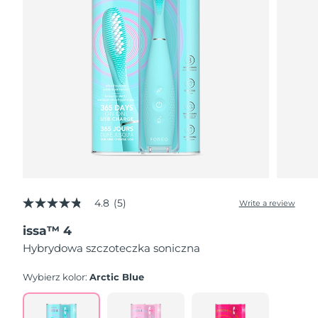
4.8
(5)
Write a review
4.8
out
issa™ 4
of
5
Hybrydowa szczoteczka soniczna
stars,
average
rating
Wybierz kolor:
Arctic Blue
value.
Read
5