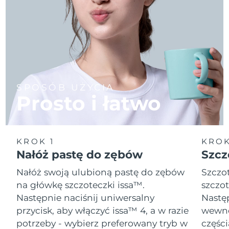
SPOSÓB UŻYCIA
Prosto i łatwo
KROK 1
KROK
Nałóż pastę do zębów
Szcz
Nałóż swoją ulubioną pastę do zębów
Szczot
na główkę szczoteczki issa™.
szczot
Następnie naciśnij uniwersalny
Następ
przycisk, aby włączyć issa™ 4, a w razie
wewnę
potrzeby - wybierz preferowany tryb w
części