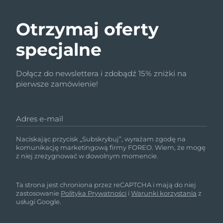
Otrzymaj oferty
specjalne
Dołącz do newslettera i zdobądź 15% zniżki na
pierwsze zamówienie!
Adres e-mail
Naciskając przycisk „Subskrybuj”, wyrażam zgodę na
komunikację marketingową firmy FOREO. Wiem, że mogę
z niej zrezygnować w dowolnym momencie.
Ta strona jest chroniona przez reCAPTCHA i mają do niej
zastosowanie
Polityka Prywatności
i
Warunki korzystania
z
usługi Google.