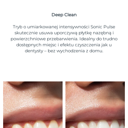
Oczekiwany czas dostawy
Portoryko
১১/৮/২৬
Deep Clean
Oczekiwany czas dostawy
Katar
১০/৮/২৬
Tryb o umiarkowanej intensywności Sonic Pulse
skutecznie usuwa uporczywą płytkę nazębną i
Oczekiwany czas dostawy
powierzchniowe przebarwienia. Idealny do trudno
Reunion
১৪/৮/২৬
dostępnych miejsc i efektu czyszczenia jak u
dentysty – bez wychodzenia z domu.
Oczekiwany czas dostawy
Rumunia
৯/৮/২৬
Oczekiwany czas dostawy
Rosja
১৭/৮/২৬
Oczekiwany czas dostawy
Arabia Saudyjska
১০/৮/২৬
Oczekiwany czas dostawy
Singapur
১১/৮/২৬
Oczekiwany czas dostawy
Słowacja