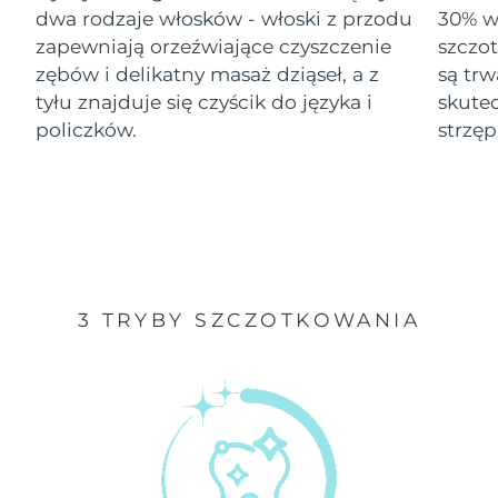
dwa rodzaje włosków - włoski z przodu
30% wi
Oczekiwany czas dostawy
zapewniają orzeźwiające czyszczenie
szczo
Izrael
১৩/৮/২৬
zębów i delikatny masaż dziąseł, a z
są tr
tyłu znajduje się czyścik do języka i
skute
Oczekiwany czas dostawy
Włochy
৯/৮/২৬
policzków.
strzęp
Oczekiwany czas dostawy
Japonia
১২/৮/২৬
Oczekiwany czas dostawy
Jersey
১৪/৮/২৬
Oczekiwany czas dostawy
Kazachstan
3 TRYBY SZCZOTKOWANIA
১১/৮/২৬
Oczekiwany czas dostawy
Kuwejt
৯/৮/২৬
Oczekiwany czas dostawy
Łotwa
৯/৮/২৬