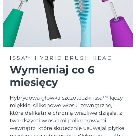
ISSA™ HYBRID BRUSH HEAD
Wymieniaj co 6
miesięcy
Hybrydowa główka szczoteczki issa™ łączy
miękkie, silikonowe włoski zewnętrzne,
które delikatnie chronią wrażliwe dziąsła, z
twardszymi włoskami polimerowymi
wewnątrz, które skutecznie usuwająi płytkę
nazębną i przebarwienia. Wykonana z ultra-