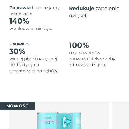
Oczekiwany czas dostawy
Poprawia
higienę jamy
Redukuje
zapalenie
Tajlandia
১৩/৮/২৬
ustnej aż o
dziąseł.
140%
Oczekiwany czas dostawy
Turcja
w zaledwie miesiąc.
১০/৮/২৬
Zjednoczone Emiraty
Oczekiwany czas dostawy
100%
Usuwa
o
Arabskie
১০/৮/২৬
30%
użytkowników
więcej płytki nazębnej
zauważa bielsze zęby i
Oczekiwany czas dostawy
Wielka Brytania
niż tradycyjna
zdrowsze dziąsła.
৯/৮/২৬
szczoteczka do zębów.
Oczekiwany czas dostawy
Stany Zjednoczone
১০/৮/২৬
Oczekiwany czas dostawy
Uzbekistan
১৪/৮/২৬
NOWOŚĆ
Oczekiwany czas dostawy
Wietnam
১৫/৮/২৬