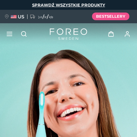
Przejdź
SPRAWDŹ WSZYSTKIE PRODUKTY
do
treści
US
১০/৮/২৬
BESTSELLERY
NOWOŚĆ
Zaloguj
Język
BREAKING NEWS
Profil użytkownika
English
Deutsch
Español
Moje urządzenia
FAQ™ Pure Beauty-Tech Elixir
Français
Italiano
Português
Moje zamówienia
Polski
Svenska
Русский
Türkçe
简体中文
繁體中文
Moje adresy
issa™ Teeth Whitening Set
Moje subskrypcje