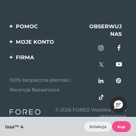
POMOC
OBSERWUJ
NAS
Kontakt
MOJE KONTO
Zamówienia & Wysyłka
Rejestracja produktu
FIRMA
Gwarancja & Zwroty
Pomoc
O nas
Pytania i odpowiedzi
100% bezpieczne płatności
Program partnerski
Informacje o baterii
Recenzje Bazaarvoice
Wiadomości
partnerskie
© 2026 FOREO Wszelkie prawa
MYSA
zastrzeżone
Dystrybutorzy
issa™ 4
Kolekcja
Kup
Zasady korzystania