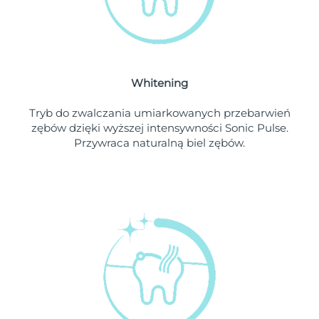
Oczekiwany czas dostawy
Liban
১০/৮/২৬
Oczekiwany czas dostawy
Litwa
৯/৮/২৬
Whitening
Oczekiwany czas dostawy
Luksemburg
৯/৮/২৬
Tryb do zwalczania umiarkowanych przebarwień
zębów dzięki wyższej intensywności Sonic Pulse.
Oczekiwany czas dostawy
SRA Makau (Chiny)
Przywraca naturalną biel zębów.
১১/৮/২৬
Oczekiwany czas dostawy
Malezja
১২/৮/২৬
Oczekiwany czas dostawy
Malta
৯/৮/২৬
Oczekiwany czas dostawy
Meksyk
১৩/৮/২৬
Oczekiwany czas dostawy
Monako
১০/৮/২৬