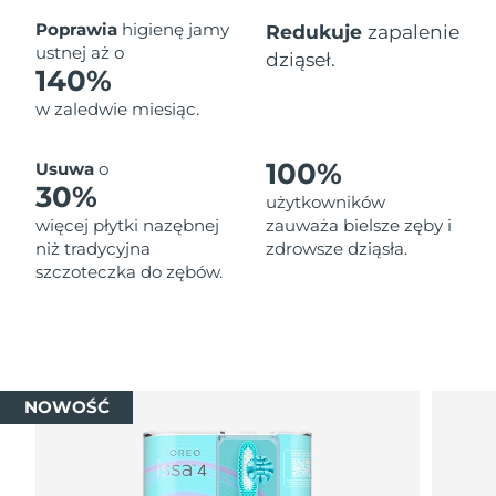
Oczekiwany czas dostawy
Poprawia
higienę jamy
Redukuje
zapalenie
Tajlandia
১৩/৮/২৬
ustnej aż o
dziąseł.
140%
Oczekiwany czas dostawy
Turcja
w zaledwie miesiąc.
১০/৮/২৬
Zjednoczone Emiraty
Oczekiwany czas dostawy
100%
Usuwa
o
Arabskie
১০/৮/২৬
30%
użytkowników
więcej płytki nazębnej
zauważa bielsze zęby i
Oczekiwany czas dostawy
Wielka Brytania
niż tradycyjna
zdrowsze dziąsła.
৯/৮/২৬
szczoteczka do zębów.
Oczekiwany czas dostawy
Stany Zjednoczone
১০/৮/২৬
Oczekiwany czas dostawy
Uzbekistan
১৪/৮/২৬
NOWOŚĆ
Oczekiwany czas dostawy
Wietnam
১৫/৮/২৬