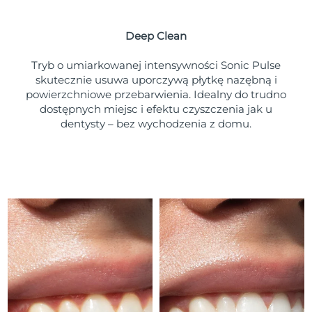
Oczekiwany czas dostawy
Portoryko
১১/৮/২৬
Deep Clean
Oczekiwany czas dostawy
Katar
১০/৮/২৬
Tryb o umiarkowanej intensywności Sonic Pulse
skutecznie usuwa uporczywą płytkę nazębną i
Oczekiwany czas dostawy
powierzchniowe przebarwienia. Idealny do trudno
Reunion
১৪/৮/২৬
dostępnych miejsc i efektu czyszczenia jak u
dentysty – bez wychodzenia z domu.
Oczekiwany czas dostawy
Rumunia
৯/৮/২৬
Oczekiwany czas dostawy
Rosja
১৭/৮/২৬
Oczekiwany czas dostawy
Arabia Saudyjska
১০/৮/২৬
Oczekiwany czas dostawy
Singapur
১১/৮/২৬
Oczekiwany czas dostawy
Słowacja