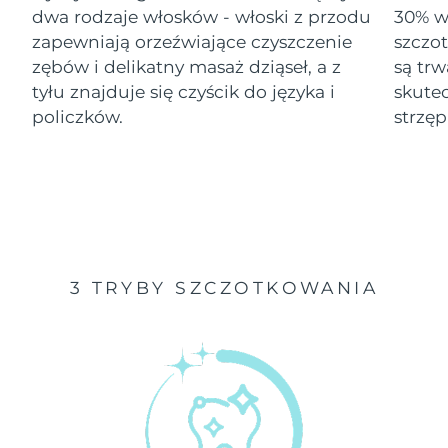
dwa rodzaje włosków - włoski z przodu
30% wi
Oczekiwany czas dostawy
zapewniają orzeźwiające czyszczenie
szczo
Izrael
১৩/৮/২৬
zębów i delikatny masaż dziąseł, a z
są tr
tyłu znajduje się czyścik do języka i
skute
Oczekiwany czas dostawy
Włochy
৯/৮/২৬
policzków.
strzęp
Oczekiwany czas dostawy
Japonia
১২/৮/২৬
Oczekiwany czas dostawy
Jersey
১৪/৮/২৬
Oczekiwany czas dostawy
Kazachstan
3 TRYBY SZCZOTKOWANIA
১১/৮/২৬
Oczekiwany czas dostawy
Kuwejt
৯/৮/২৬
Oczekiwany czas dostawy
Łotwa
৯/৮/২৬