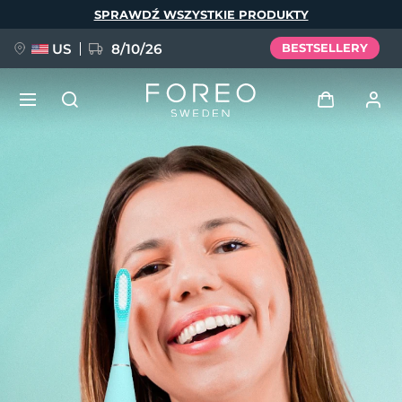
Przejdź
SPRAWDŹ WSZYSTKIE PRODUKTY
do
treści
US
8/10/26
BESTSELLERY
NOWOŚĆ
Zaloguj
Język
BREAKING NEWS
Profil użytkownika
English
Deutsch
Español
Moje urządzenia
FAQ™ Pure Beauty-Tech Elixir
Français
Italiano
Português
Moje zamówienia
Polski
Svenska
Русский
Türkçe
简体中文
繁體中文
Moje adresy
issa™ Teeth Whitening Set
Moje subskrypcje