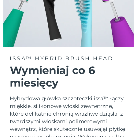
ISSA™ HYBRID BRUSH HEAD
Wymieniaj co 6
miesięcy
Hybrydowa główka szczoteczki issa™ łączy
miękkie, silikonowe włoski zewnętrzne,
które delikatnie chronią wrażliwe dziąsła, z
twardszymi włoskami polimerowymi
wewnątrz, które skutecznie usuwająi płytkę
nazębną i przebarwienia. Wykonana z ultra-