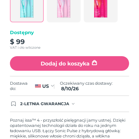
Łącze
do
tej
samej
strony.
Dostępny
$ 99
VAT i cło wliczone
Dodaj do koszyka
Oczekiwany czas dostawy:
Dostawa
US
8/10/26
do:
2-LETNIA GWARANCJA
Dzisiejsze zamówienie uprawnia do korzystania z
pełnej gwarancji FOREO. Oznacza to, że w
przypadku wystąpienia problemów w ciągu 2 lat
Poznaj issa™ 4 - przyszłość pielęgnacji jamy ustnej. Dzięki
od zakupu, FOREO bezpłatnie wymieni produkt.
opatentowanej technologii działa do roku na jednym
ładowaniu USB. Łączy Sonic Pulse z hybrydową główką:
miękkie, silikonowe włosie chroni dziąsła, a włókna