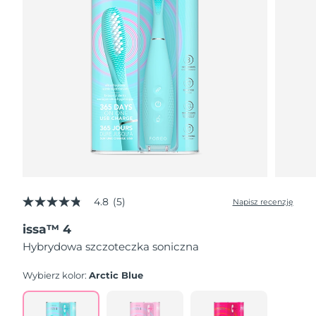
4.8
(5)
Napisz recenzję
4.8
z
issa™ 4
5
gwiazdek,
Hybrydowa szczoteczka soniczna
średnia
wartość
oceny.
Wybierz kolor:
Arctic Blue
Read
5
Reviews.