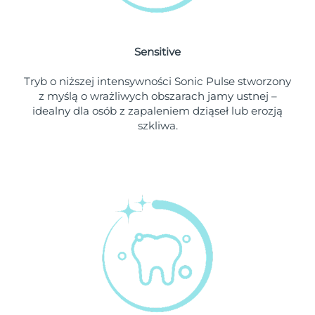
Oczekiwany czas dostawy
Holandia
৯/৮/২৬
Sensitive
Oczekiwany czas dostawy
Nowa Zelandia
Tryb o niższej intensywności Sonic Pulse stworzony
৯/৮/২৬
z myślą o wrażliwych obszarach jamy ustnej –
idealny dla osób z zapaleniem dziąseł lub erozją
Oczekiwany czas dostawy
Norwegia
szkliwa.
৯/৮/২৬
Oczekiwany czas dostawy
Oman
১২/৮/২৬
Oczekiwany czas dostawy
Filipiny
১২/৮/২৬
Oczekiwany czas dostawy
Polska
১০/৮/২৬
Oczekiwany czas dostawy
Portugalia
৯/৮/২৬