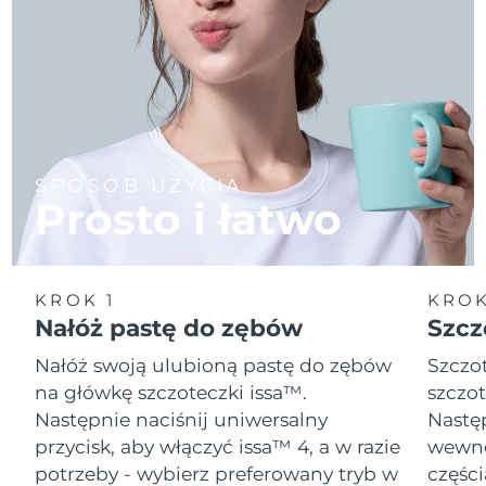
SPOSÓB UŻYCIA
Prosto i łatwo
KROK 1
KROK
Nałóż pastę do zębów
Szcz
Nałóż swoją ulubioną pastę do zębów
Szczot
na główkę szczoteczki issa™.
szczot
Następnie naciśnij uniwersalny
Następ
przycisk, aby włączyć issa™ 4, a w razie
wewnę
potrzeby - wybierz preferowany tryb w
części