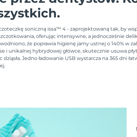
szystkich.
zoteczkę soniczną issa™ 4 - zaprojektowaną tak, by ws
czotkowania, oferując intensywne, a jednocześnie deli
owodniono, że poprawia higienę jamy ustnej o 140% w zal
lse i unikalnej hybrydowej główce, skutecznie usuwa pły
c dziąsła. Jedno ładowanie USB wystarcza na 365 dni łat
ej.