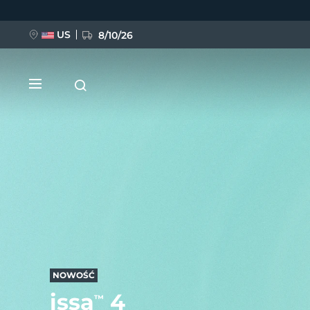
Przejdź
do
treści
US
8/10/26
NOWOŚĆ
BREAKING NEWS
FAQ™ Pure Beauty-Tech Elixir
NOWOŚĆ
issa
4
™