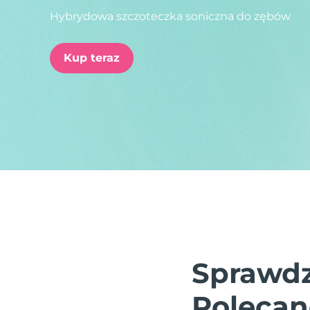
Hybrydowa szczoteczka soniczna do zębów
issa™ Teeth Whitening Set
Kup teraz
FAQ™ Dual LED Panel
POPULARNY
Specjalne oferty
Bestsellery
Sprawdz
Polecan