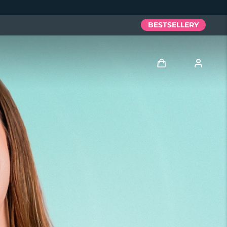
BESTSELLERY
Zaloguj
Profil użytkownika
Moje urządzenia
Moje zamówienia
Moje adresy
Moje subskrypcje