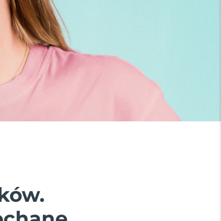
ków.
ochane