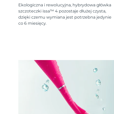
Urządzenia ESPADA™
Urządzenia do pielęgnacji oczu
LUNA™ Dual-Peptide Scalp
Ekologiczna i rewolucyjna, hybrydowa główka
Pielęgnacja skóry KIWI™
All acne treatment devices
All revitalizing eye massagers
Serum
issa™ Teeth Whitening Gel
szczoteczki issa™ 4 pozostaje dłużej czysta,
Advanced pore care essentials
For healthy hair
18% PAP
dzięki czemu wymiana jest potrzebna jedynie
co 6 miesięcy.
Kosmetyki
Mężczyźni
Kupuj
FOREO APP
O NAS