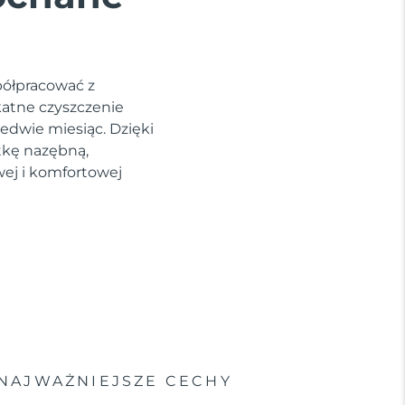
półpracować z
katne czyszczenie
edwie miesiąc. Dzięki
tkę nazębną,
wej i komfortowej
NAJWAŻNIEJSZE CECHY