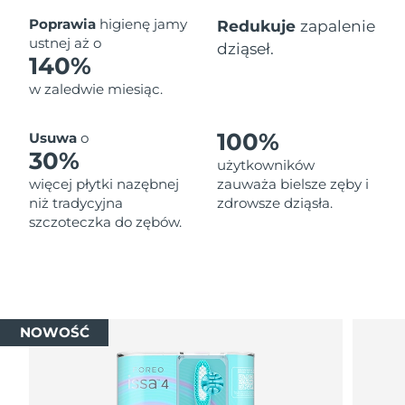
Oczekiwany czas dostawy
Poprawia
higienę jamy
Redukuje
zapalenie
Tajlandia
8/12/26
ustnej aż o
dziąseł.
140%
Oczekiwany czas dostawy
Turcja
w zaledwie miesiąc.
8/9/26
Zjednoczone Emiraty
Oczekiwany czas dostawy
100%
Usuwa
o
Arabskie
8/9/26
30%
użytkowników
więcej płytki nazębnej
zauważa bielsze zęby i
Oczekiwany czas dostawy
Wielka Brytania
niż tradycyjna
zdrowsze dziąsła.
8/8/26
szczoteczka do zębów.
Oczekiwany czas dostawy
Stany Zjednoczone
8/9/26
Oczekiwany czas dostawy
Uzbekistan
8/13/26
NOWOŚĆ
Oczekiwany czas dostawy
Wietnam
8/14/26