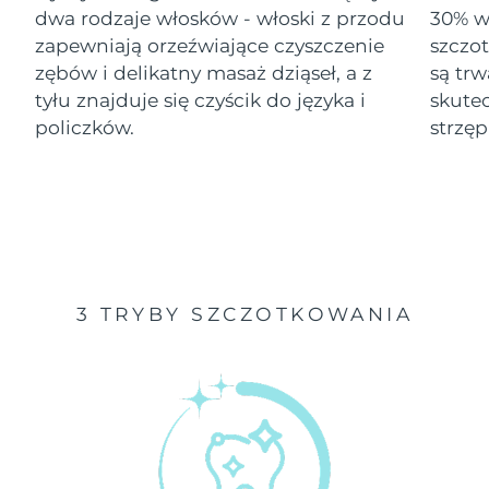
dwa rodzaje włosków - włoski z przodu
30% wi
Oczekiwany czas dostawy
zapewniają orzeźwiające czyszczenie
szczo
Izrael
8/12/26
zębów i delikatny masaż dziąseł, a z
są tr
tyłu znajduje się czyścik do języka i
skute
Oczekiwany czas dostawy
Włochy
8/8/26
policzków.
strzęp
Oczekiwany czas dostawy
Japonia
8/11/26
Oczekiwany czas dostawy
Jersey
8/13/26
Oczekiwany czas dostawy
Kazachstan
3 TRYBY SZCZOTKOWANIA
8/10/26
Oczekiwany czas dostawy
Kuwejt
8/8/26
Oczekiwany czas dostawy
Łotwa
8/8/26