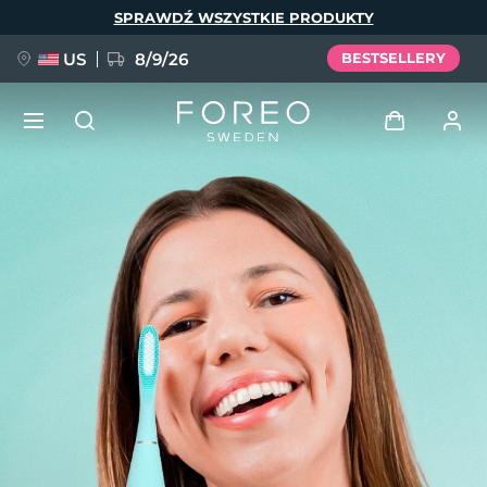
Przejdź
SPRAWDŹ WSZYSTKIE PRODUKTY
do
treści
US
8/9/26
BESTSELLERY
NOWOŚĆ
Zaloguj
Język
BREAKING NEWS
Profil użytkownika
English
Deutsch
Español
Moje urządzenia
FAQ™ Pure Beauty-Tech Elixir
Français
Italiano
Português
Moje zamówienia
Polski
Svenska
Русский
Türkçe
简体中文
繁體中文
Moje adresy
issa™ Teeth Whitening Set
Moje subskrypcje