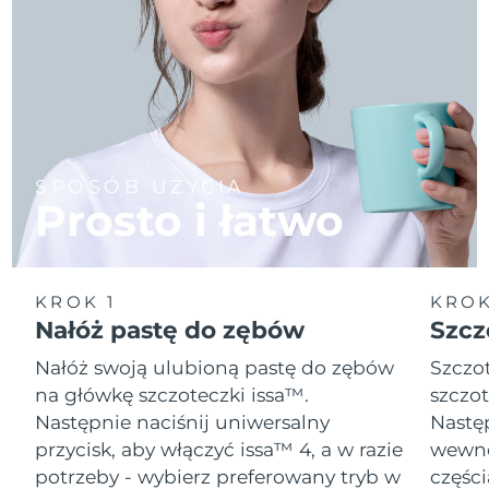
SPOSÓB UŻYCIA
Prosto i łatwo
KROK 1
KROK
Nałóż pastę do zębów
Szcz
Nałóż swoją ulubioną pastę do zębów
Szczot
na główkę szczoteczki issa™.
szczot
Następnie naciśnij uniwersalny
Następ
przycisk, aby włączyć issa™ 4, a w razie
wewnę
potrzeby - wybierz preferowany tryb w
części