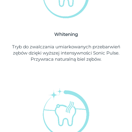
Oczekiwany czas dostawy
Liban
8/9/26
Oczekiwany czas dostawy
Litwa
8/8/26
Whitening
Oczekiwany czas dostawy
Luksemburg
8/8/26
Tryb do zwalczania umiarkowanych przebarwień
zębów dzięki wyższej intensywności Sonic Pulse.
Oczekiwany czas dostawy
SRA Makau (Chiny)
Przywraca naturalną biel zębów.
8/10/26
Oczekiwany czas dostawy
Malezja
8/11/26
Oczekiwany czas dostawy
Malta
8/8/26
Oczekiwany czas dostawy
Meksyk
8/12/26
Oczekiwany czas dostawy
Monako
8/9/26