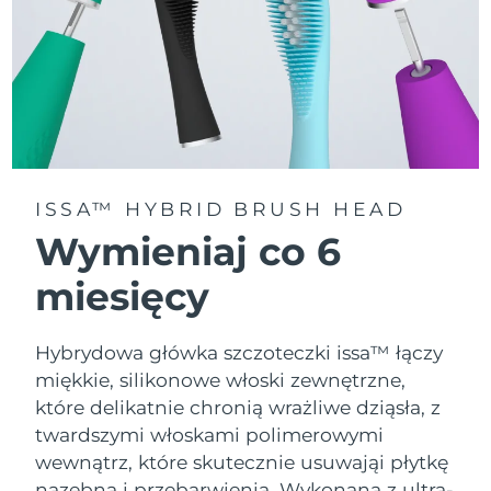
ISSA™ HYBRID BRUSH HEAD
Wymieniaj co 6
miesięcy
Hybrydowa główka szczoteczki issa™ łączy
miękkie, silikonowe włoski zewnętrzne,
które delikatnie chronią wrażliwe dziąsła, z
twardszymi włoskami polimerowymi
wewnątrz, które skutecznie usuwająi płytkę
nazębną i przebarwienia. Wykonana z ultra-