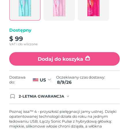
Reviews.
Same
page
link.
Dostępny
$ 99
VAT i cło wliczone
Dodaj do koszyka
Oczekiwany czas dostawy:
Dostawa
US
8/9/26
do:
2-LETNIA GWARANCJA
Dzisiejsze zamówienie uprawnia do korzystania z
pełnej gwarancji FOREO. Oznacza to, że w
przypadku wystąpienia problemów w ciągu 2 lat
Poznaj issa™ 4 - przyszłość pielęgnacji jamy ustnej. Dzięki
od zakupu, FOREO bezpłatnie wymieni produkt.
opatentowanej technologii działa do roku na jednym
ładowaniu USB. Łączy Sonic Pulse z hybrydową główką:
miękkie, silikonowe włosie chroni dziąsła, a włókna