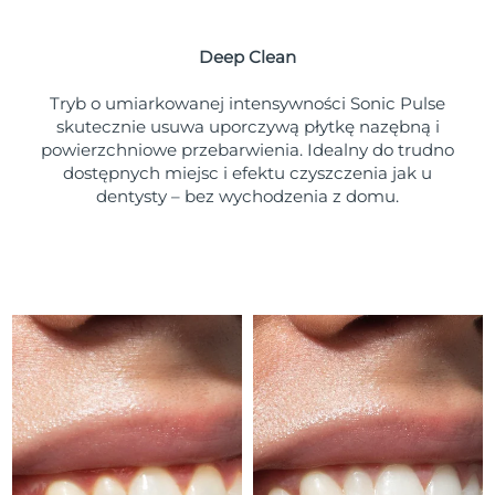
Oczekiwany czas dostawy
Portoryko
8/10/26
Deep Clean
Oczekiwany czas dostawy
Katar
8/9/26
Tryb o umiarkowanej intensywności Sonic Pulse
skutecznie usuwa uporczywą płytkę nazębną i
Oczekiwany czas dostawy
powierzchniowe przebarwienia. Idealny do trudno
Reunion
8/13/26
dostępnych miejsc i efektu czyszczenia jak u
dentysty – bez wychodzenia z domu.
Oczekiwany czas dostawy
Rumunia
8/8/26
Oczekiwany czas dostawy
Rosja
8/16/26
Oczekiwany czas dostawy
Arabia Saudyjska
8/9/26
Oczekiwany czas dostawy
Singapur
8/10/26
Oczekiwany czas dostawy
Słowacja