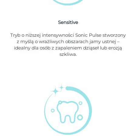
Oczekiwany czas dostawy
Holandia
8/8/26
Sensitive
Oczekiwany czas dostawy
Nowa Zelandia
Tryb o niższej intensywności Sonic Pulse stworzony
8/8/26
z myślą o wrażliwych obszarach jamy ustnej –
idealny dla osób z zapaleniem dziąseł lub erozją
Oczekiwany czas dostawy
Norwegia
szkliwa.
8/8/26
Oczekiwany czas dostawy
Oman
8/11/26
Oczekiwany czas dostawy
Filipiny
8/11/26
Oczekiwany czas dostawy
Polska
8/9/26
Oczekiwany czas dostawy
Portugalia
8/8/26