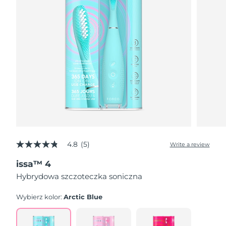
4.8
(5)
Write a review
4.8
out
issa™ 4
of
5
Hybrydowa szczoteczka soniczna
stars,
average
rating
Wybierz kolor:
Arctic Blue
value.
Read
5