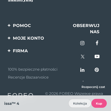
POMOC
OBSERWUJ
NAS
Kontakt
MOJE KONTO
Zamówienia & Wysyłka
Rejestracja produktu
FIRMA
Gwarancja & Zwroty
Pomoc
O nas
Pytania i odpowiedzi
100% bezpieczne płatności
Program partnerski
Informacje o baterii
Recenzje Bazaarvoice
Wiadomości
partnerskie
Rozpocznij czat
© 2026 FOREO Wszelkie prawa
MYSA
zastrzeżone
issa™ 4
Kolekcja
Dystrybutorzy
Kup