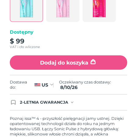
Łącze
do
tej
samej
strony.
Dostępny
$ 99
VAT i cło wliczone
Dodaj do koszyka
Oczekiwany czas dostawy:
Dostawa
US
8/10/26
do:
2-LETNIA GWARANCJA
Dzisiejsze zamówienie uprawnia do korzystania z
pełnej gwarancji FOREO. Oznacza to, że w
przypadku wystąpienia problemów w ciągu 2 lat
Poznaj issa™ 4 - przyszłość pielęgnacji jamy ustnej. Dzięki
od zakupu, FOREO bezpłatnie wymieni produkt.
opatentowanej technologii działa do roku na jednym
ładowaniu USB. Łączy Sonic Pulse z hybrydową główką:
miękkie, silikonowe włosie chroni dziąsła, a włókna