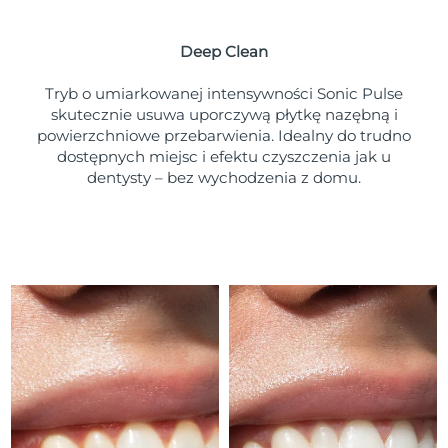
Oczekiwany czas dostawy
Portoryko
১১/৮/২৬
Deep Clean
Oczekiwany czas dostawy
Katar
১০/৮/২৬
Tryb o umiarkowanej intensywności Sonic Pulse
skutecznie usuwa uporczywą płytkę nazębną i
Oczekiwany czas dostawy
powierzchniowe przebarwienia. Idealny do trudno
Reunion
১৪/৮/২৬
dostępnych miejsc i efektu czyszczenia jak u
dentysty – bez wychodzenia z domu.
Oczekiwany czas dostawy
Rumunia
৯/৮/২৬
Oczekiwany czas dostawy
Rosja
১৭/৮/২৬
Oczekiwany czas dostawy
Arabia Saudyjska
১০/৮/২৬
Oczekiwany czas dostawy
Singapur
১১/৮/২৬
Oczekiwany czas dostawy
Słowacja