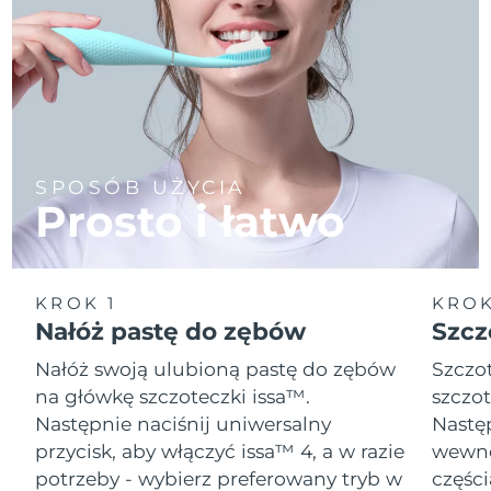
SPOSÓB UŻYCIA
Prosto i łatwo
KROK 1
KROK
Nałóż pastę do zębów
Szcz
Nałóż swoją ulubioną pastę do zębów
Szczot
na główkę szczoteczki issa™.
szczot
Następnie naciśnij uniwersalny
Następ
przycisk, aby włączyć issa™ 4, a w razie
wewnę
potrzeby - wybierz preferowany tryb w
części