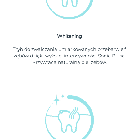
Oczekiwany czas dostawy
Liban
১০/৮/২৬
Oczekiwany czas dostawy
Litwa
৯/৮/২৬
Whitening
Oczekiwany czas dostawy
Luksemburg
৯/৮/২৬
Tryb do zwalczania umiarkowanych przebarwień
zębów dzięki wyższej intensywności Sonic Pulse.
Oczekiwany czas dostawy
SRA Makau (Chiny)
Przywraca naturalną biel zębów.
১১/৮/২৬
Oczekiwany czas dostawy
Malezja
১২/৮/২৬
Oczekiwany czas dostawy
Malta
৯/৮/২৬
Oczekiwany czas dostawy
Meksyk
১৩/৮/২৬
Oczekiwany czas dostawy
Monako
১০/৮/২৬