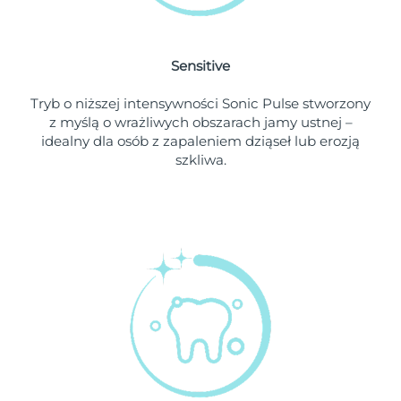
Oczekiwany czas dostawy
Holandia
৯/৮/২৬
Sensitive
Oczekiwany czas dostawy
Nowa Zelandia
Tryb o niższej intensywności Sonic Pulse stworzony
৯/৮/২৬
z myślą o wrażliwych obszarach jamy ustnej –
idealny dla osób z zapaleniem dziąseł lub erozją
Oczekiwany czas dostawy
Norwegia
szkliwa.
৯/৮/২৬
Oczekiwany czas dostawy
Oman
১২/৮/২৬
Oczekiwany czas dostawy
Filipiny
১২/৮/২৬
Oczekiwany czas dostawy
Polska
১০/৮/২৬
Oczekiwany czas dostawy
Portugalia
৯/৮/২৬