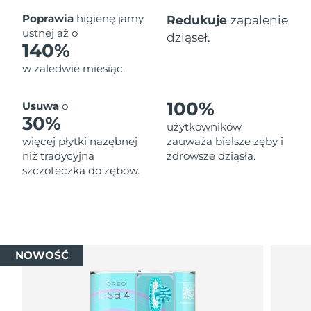
Oczekiwany czas dostawy
Poprawia
higienę jamy
Redukuje
zapalenie
Tajlandia
১৩/৮/২৬
ustnej aż o
dziąseł.
140%
Oczekiwany czas dostawy
Turcja
w zaledwie miesiąc.
১০/৮/২৬
Zjednoczone Emiraty
Oczekiwany czas dostawy
100%
Usuwa
o
Arabskie
১০/৮/২৬
30%
użytkowników
więcej płytki nazębnej
zauważa bielsze zęby i
Oczekiwany czas dostawy
Wielka Brytania
niż tradycyjna
zdrowsze dziąsła.
৯/৮/২৬
szczoteczka do zębów.
Oczekiwany czas dostawy
Stany Zjednoczone
১০/৮/২৬
Oczekiwany czas dostawy
Uzbekistan
১৪/৮/২৬
NOWOŚĆ
Oczekiwany czas dostawy
Wietnam
১৫/৮/২৬