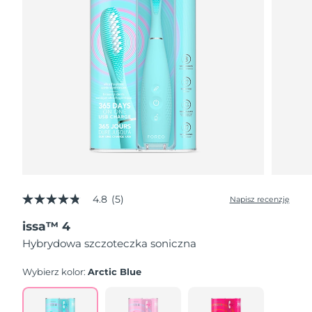
4.8
(5)
Napisz recenzję
4.8
z
issa™ 4
5
gwiazdek,
Hybrydowa szczoteczka soniczna
średnia
wartość
oceny.
Wybierz kolor:
Arctic Blue
Read
5
Reviews.