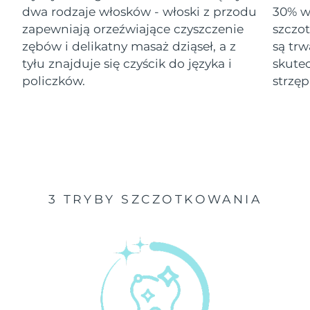
dwa rodzaje włosków - włoski z przodu
30% wi
Oczekiwany czas dostawy
zapewniają orzeźwiające czyszczenie
szczo
Izrael
১৩/৮/২৬
zębów i delikatny masaż dziąseł, a z
są tr
tyłu znajduje się czyścik do języka i
skute
Oczekiwany czas dostawy
Włochy
৯/৮/২৬
policzków.
strzęp
Oczekiwany czas dostawy
Japonia
১২/৮/২৬
Oczekiwany czas dostawy
Jersey
১৪/৮/২৬
Oczekiwany czas dostawy
Kazachstan
3 TRYBY SZCZOTKOWANIA
১১/৮/২৬
Oczekiwany czas dostawy
Kuwejt
৯/৮/২৬
Oczekiwany czas dostawy
Łotwa
৯/৮/২৬