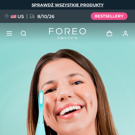
Przejdź
SPRAWDŹ WSZYSTKIE PRODUKTY
do
treści
US
8/10/26
BESTSELLERY
NOWOŚĆ
Zaloguj
Język
BREAKING NEWS
Profil użytkownika
English
Deutsch
Español
Moje urządzenia
FAQ™ Pure Beauty-Tech Elixir
Français
Italiano
Português
Moje zamówienia
Polski
Svenska
Русский
Türkçe
简体中文
繁體中文
Moje adresy
issa™ Teeth Whitening Set
Moje subskrypcje