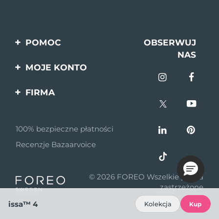
POMOC
OBSERWUJ
NAS
Kontakt
MOJE KONTO
Zamówienia & Wysyłka
Rejestracja produktu
FIRMA
Gwarancja & Zwroty
Pomoc
O nas
Pytania i odpowiedzi
100% bezpieczne płatności
Program partnerski
Informacje o baterii
Recenzje Bazaarvoice
Wiadomości
partnerskie
© 2026 FOREO Wszelkie prawa
MYSA
zastrzeżone
Dystrybutorzy
issa™ 4
Kolekcja
Kup
Zasady korzystania