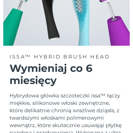
ISSA™ HYBRID BRUSH HEAD
Wymieniaj co 6
miesięcy
Hybrydowa główka szczoteczki issa™ łączy
miękkie, silikonowe włoski zewnętrzne,
które delikatnie chronią wrażliwe dziąsła, z
twardszymi włoskami polimerowymi
wewnątrz, które skutecznie usuwająi płytkę
nazębną i przebarwienia. Wykonana z ultra-