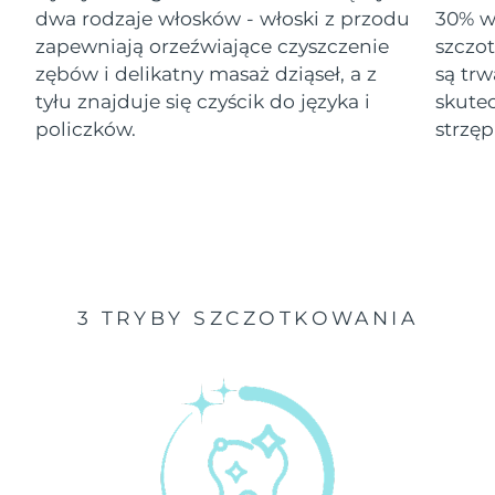
dwa rodzaje włosków - włoski z przodu
30% wi
Oczekiwany czas dostawy
zapewniają orzeźwiające czyszczenie
szczo
Izrael
8/12/26
zębów i delikatny masaż dziąseł, a z
są tr
tyłu znajduje się czyścik do języka i
skute
Oczekiwany czas dostawy
Włochy
8/8/26
policzków.
strzęp
Oczekiwany czas dostawy
Japonia
8/11/26
Oczekiwany czas dostawy
Jersey
8/13/26
Oczekiwany czas dostawy
Kazachstan
3 TRYBY SZCZOTKOWANIA
8/10/26
Oczekiwany czas dostawy
Kuwejt
8/8/26
Oczekiwany czas dostawy
Łotwa
8/8/26