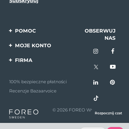
POMOC
OBSERWUJ
NAS
Kontakt
MOJE KONTO
Zamówienia & Wysyłka
Rejestracja produktu
FIRMA
Gwarancja & Zwroty
Pomoc
O nas
Pytania i odpowiedzi
100% bezpieczne płatności
Program partnerski
Informacje o baterii
Recenzje Bazaarvoice
Wiadomości
partnerskie
© 2026 FOREO Wszelkie prawa
MYSA
Rozpocznij czat
zastrzeżone
Dystrybutorzy