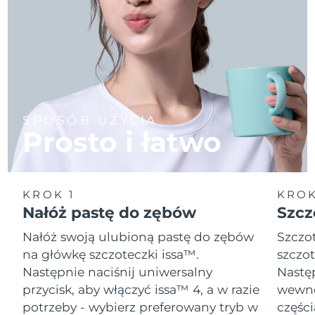
SPOSÓB UŻYCIA
Prosto i łatwo
KROK 1
KROK
Nałóż pastę do zębów
Szcz
Nałóż swoją ulubioną pastę do zębów
Szczot
na główkę szczoteczki issa™.
szczot
Następnie naciśnij uniwersalny
Następ
przycisk, aby włączyć issa™ 4, a w razie
wewnę
potrzeby - wybierz preferowany tryb w
części