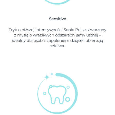
Oczekiwany czas dostawy
Holandia
8/8/26
Sensitive
Oczekiwany czas dostawy
Nowa Zelandia
Tryb o niższej intensywności Sonic Pulse stworzony
8/8/26
z myślą o wrażliwych obszarach jamy ustnej –
idealny dla osób z zapaleniem dziąseł lub erozją
Oczekiwany czas dostawy
Norwegia
szkliwa.
8/8/26
Oczekiwany czas dostawy
Oman
8/11/26
Oczekiwany czas dostawy
Filipiny
8/11/26
Oczekiwany czas dostawy
Polska
8/9/26
Oczekiwany czas dostawy
Portugalia
8/8/26