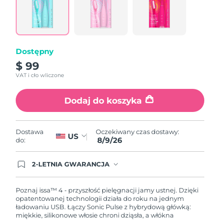
Łącze
do
tej
samej
strony.
Dostępny
$ 99
VAT i cło wliczone
Dodaj do koszyka
Oczekiwany czas dostawy:
Dostawa
US
8/9/26
do:
2-LETNIA GWARANCJA
Dzisiejsze zamówienie uprawnia do korzystania z
pełnej gwarancji FOREO. Oznacza to, że w
przypadku wystąpienia problemów w ciągu 2 lat
Poznaj issa™ 4 - przyszłość pielęgnacji jamy ustnej. Dzięki
od zakupu, FOREO bezpłatnie wymieni produkt.
opatentowanej technologii działa do roku na jednym
ładowaniu USB. Łączy Sonic Pulse z hybrydową główką:
miękkie, silikonowe włosie chroni dziąsła, a włókna