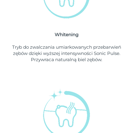
Oczekiwany czas dostawy
Liban
8/9/26
Oczekiwany czas dostawy
Litwa
8/8/26
Whitening
Oczekiwany czas dostawy
Luksemburg
8/8/26
Tryb do zwalczania umiarkowanych przebarwień
zębów dzięki wyższej intensywności Sonic Pulse.
Oczekiwany czas dostawy
SRA Makau (Chiny)
Przywraca naturalną biel zębów.
8/10/26
Oczekiwany czas dostawy
Malezja
8/11/26
Oczekiwany czas dostawy
Malta
8/8/26
Oczekiwany czas dostawy
Meksyk
8/12/26
Oczekiwany czas dostawy
Monako
8/9/26