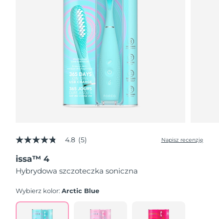
4.8
(5)
Napisz recenzję
4.8
z
issa™ 4
5
gwiazdek,
Hybrydowa szczoteczka soniczna
średnia
wartość
oceny.
Wybierz kolor:
Arctic Blue
Read
5
Reviews.