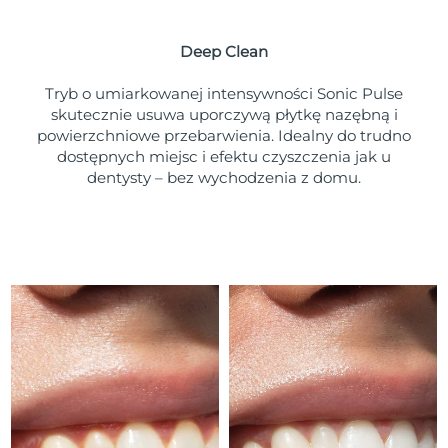
Oczekiwany czas dostawy
Portoryko
8/10/26
Deep Clean
Oczekiwany czas dostawy
Katar
8/9/26
Tryb o umiarkowanej intensywności Sonic Pulse
skutecznie usuwa uporczywą płytkę nazębną i
Oczekiwany czas dostawy
powierzchniowe przebarwienia. Idealny do trudno
Reunion
8/13/26
dostępnych miejsc i efektu czyszczenia jak u
dentysty – bez wychodzenia z domu.
Oczekiwany czas dostawy
Rumunia
8/8/26
Oczekiwany czas dostawy
Rosja
8/16/26
Oczekiwany czas dostawy
Arabia Saudyjska
8/9/26
Oczekiwany czas dostawy
Singapur
8/10/26
Oczekiwany czas dostawy
Słowacja