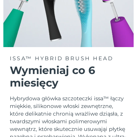
ISSA™ HYBRID BRUSH HEAD
Wymieniaj co 6
miesięcy
Hybrydowa główka szczoteczki issa™ łączy
miękkie, silikonowe włoski zewnętrzne,
które delikatnie chronią wrażliwe dziąsła, z
twardszymi włoskami polimerowymi
wewnątrz, które skutecznie usuwająi płytkę
nazębną i przebarwienia. Wykonana z ultra-