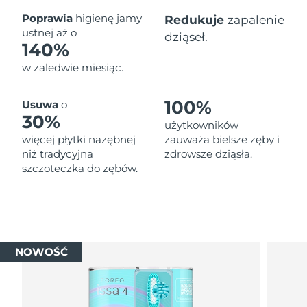
Oczekiwany czas dostawy
Poprawia
higienę jamy
Redukuje
zapalenie
Tajlandia
8/12/26
ustnej aż o
dziąseł.
140%
Oczekiwany czas dostawy
Turcja
w zaledwie miesiąc.
8/9/26
Zjednoczone Emiraty
Oczekiwany czas dostawy
100%
Usuwa
o
Arabskie
8/9/26
30%
użytkowników
więcej płytki nazębnej
zauważa bielsze zęby i
Oczekiwany czas dostawy
Wielka Brytania
niż tradycyjna
zdrowsze dziąsła.
8/8/26
szczoteczka do zębów.
Oczekiwany czas dostawy
Stany Zjednoczone
8/9/26
Oczekiwany czas dostawy
Uzbekistan
8/13/26
NOWOŚĆ
Oczekiwany czas dostawy
Wietnam
8/14/26