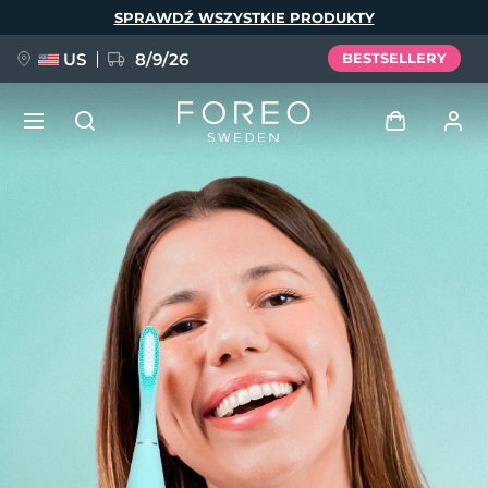
Przejdź
SPRAWDŹ WSZYSTKIE PRODUKTY
do
treści
US
8/9/26
BESTSELLERY
NOWOŚĆ
Zaloguj
Język
BREAKING NEWS
Profil użytkownika
English
Deutsch
Español
Moje urządzenia
FAQ™ Pure Beauty-Tech Elixir
Français
Italiano
Português
Moje zamówienia
Polski
Svenska
Русский
Türkçe
简体中文
繁體中文
Moje adresy
issa™ Teeth Whitening Set
Moje subskrypcje