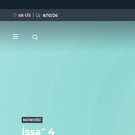
Przejdź
do
treści
US
8/10/26
NOWOŚĆ
BREAKING NEWS
FAQ™ Pure Beauty-Tech Elixir
NOWOŚĆ
issa
4
™