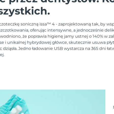
szystkich.
zoteczkę soniczną issa™ 4 - zaprojektowaną tak, by ws
czotkowania, oferując intensywne, a jednocześnie deli
owodniono, że poprawia higienę jamy ustnej o 140% w zal
lse i unikalnej hybrydowej główce, skutecznie usuwa pły
c dziąsła. Jedno ładowanie USB wystarcza na 365 dni łat
ej.