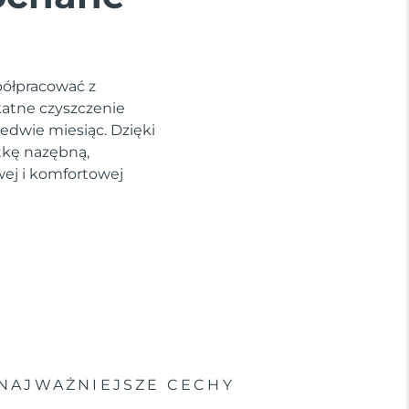
półpracować z
katne czyszczenie
edwie miesiąc. Dzięki
tkę nazębną,
wej i komfortowej
NAJWAŻNIEJSZE CECHY