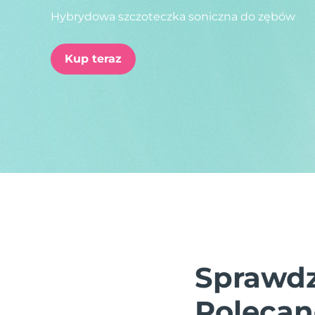
Hybrydowa szczoteczka soniczna do zębów
issa™ Teeth Whitening Set
Kup teraz
FAQ™ Dual LED Panel
POPULARNY
Specjalne oferty
Bestsellery
Sprawdz
Polecan