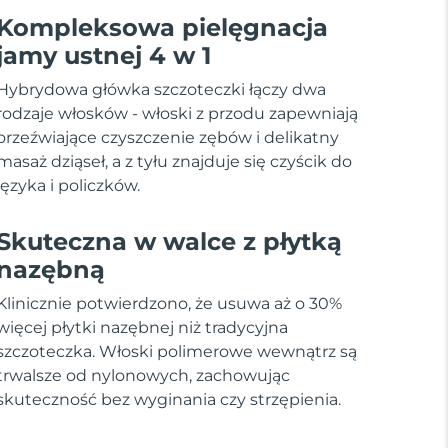
Kompleksowa pielęgnacja
jamy ustnej 4 w 1
Hybrydowa główka szczoteczki łączy dwa
rodzaje włosków - włoski z przodu zapewniają
orzeźwiające czyszczenie zębów i delikatny
masaż dziąseł, a z tyłu znajduje się czyścik do
języka i policzków.
Skuteczna w walce z płytką
nazębną
Klinicznie potwierdzono, że usuwa aż o 30%
więcej płytki nazębnej niż tradycyjna
szczoteczka. Włoski polimerowe wewnątrz są
trwalsze od nylonowych, zachowując
skuteczność bez wyginania czy strzępienia.