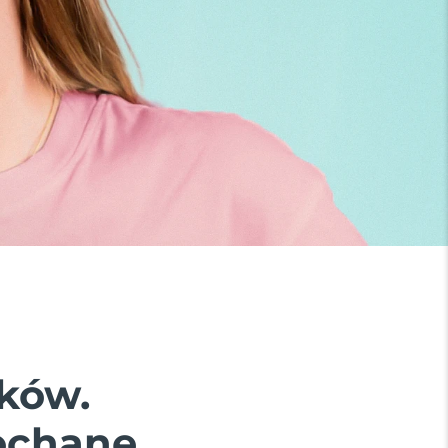
ków.
ochane