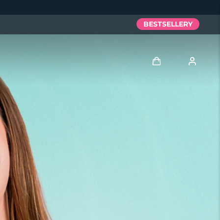
BESTSELLERY
Zaloguj
Profil użytkownika
Moje urządzenia
Moje zamówienia
Moje adresy
Moje subskrypcje