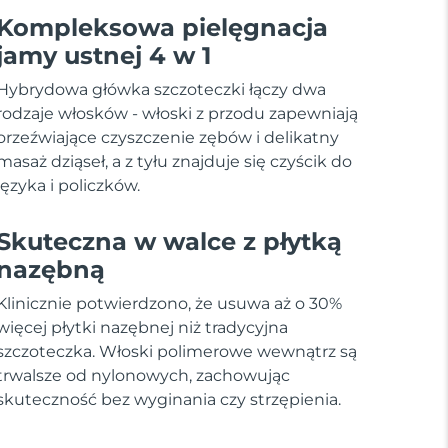
Kompleksowa pielęgnacja
jamy ustnej 4 w 1
Hybrydowa główka szczoteczki łączy dwa
rodzaje włosków - włoski z przodu zapewniają
orzeźwiające czyszczenie zębów i delikatny
masaż dziąseł, a z tyłu znajduje się czyścik do
języka i policzków.
Skuteczna w walce z płytką
nazębną
Klinicznie potwierdzono, że usuwa aż o 30%
więcej płytki nazębnej niż tradycyjna
szczoteczka. Włoski polimerowe wewnątrz są
trwalsze od nylonowych, zachowując
skuteczność bez wyginania czy strzępienia.