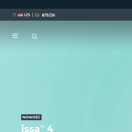
Przejdź
do
treści
US
8/9/26
NOWOŚĆ
BREAKING NEWS
FAQ™ Pure Beauty-Tech Elixir
NOWOŚĆ
issa
4
™