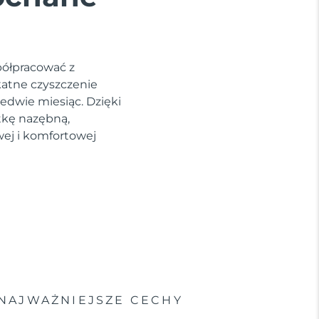
półpracować z
katne czyszczenie
edwie miesiąc. Dzięki
tkę nazębną,
wej i komfortowej
NAJWAŻNIEJSZE CECHY