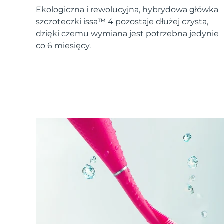
Urządzenia ESPADA™
Urządzenia do pielęgnacji oczu
LUNA™ Dual-Peptide Scalp
Ekologiczna i rewolucyjna, hybrydowa główka
Pielęgnacja skóry KIWI™
All acne treatment devices
All revitalizing eye massagers
Serum
issa™ Teeth Whitening Gel
szczoteczki issa™ 4 pozostaje dłużej czysta,
Advanced pore care essentials
For healthy hair
18% PAP
dzięki czemu wymiana jest potrzebna jedynie
co 6 miesięcy.
Kosmetyki
Mężczyźni
Kupuj
FOREO APP
O NAS