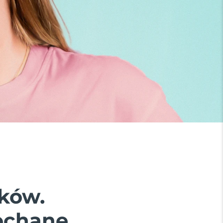
ków.
ochane