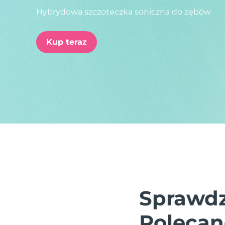
Hybrydowa szczoteczka soniczna do zębów
issa™ Teeth Whitening Set
Kup teraz
FAQ™ Dual LED Panel
POPULARNY
Specjalne oferty
Bestsellery
Sprawdz
Polecan