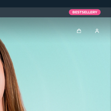
BESTSELLERY
Zaloguj
Profil użytkownika
Moje urządzenia
Moje zamówienia
Moje adresy
Moje subskrypcje