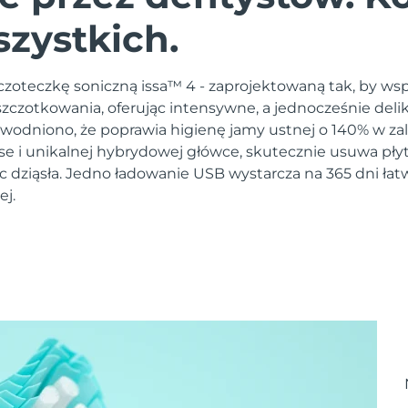
szystkich.
zoteczkę soniczną issa™ 4 - zaprojektowaną tak, by ws
czotkowania, oferując intensywne, a jednocześnie deli
owodniono, że poprawia higienę jamy ustnej o 140% w zal
lse i unikalnej hybrydowej główce, skutecznie usuwa pły
c dziąsła. Jedno ładowanie USB wystarcza na 365 dni łat
ej.