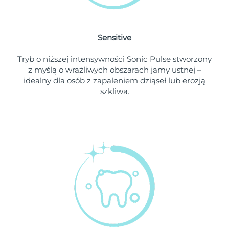
Oczekiwany czas dostawy
Holandia
8/8/26
Sensitive
Oczekiwany czas dostawy
Nowa Zelandia
Tryb o niższej intensywności Sonic Pulse stworzony
8/8/26
z myślą o wrażliwych obszarach jamy ustnej –
idealny dla osób z zapaleniem dziąseł lub erozją
Oczekiwany czas dostawy
Norwegia
szkliwa.
8/8/26
Oczekiwany czas dostawy
Oman
8/11/26
Oczekiwany czas dostawy
Filipiny
8/11/26
Oczekiwany czas dostawy
Polska
8/9/26
Oczekiwany czas dostawy
Portugalia
8/8/26