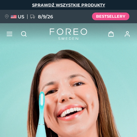
Przejdź
SPRAWDŹ WSZYSTKIE PRODUKTY
do
treści
US
8/9/26
BESTSELLERY
NOWOŚĆ
Zaloguj
Język
BREAKING NEWS
Profil użytkownika
English
Deutsch
Español
Moje urządzenia
FAQ™ Pure Beauty-Tech Elixir
Français
Italiano
Português
Moje zamówienia
Polski
Svenska
Русский
Türkçe
简体中文
繁體中文
Moje adresy
issa™ Teeth Whitening Set
Moje subskrypcje