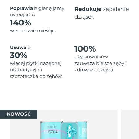
Oczekiwany czas dostawy
Poprawia
higienę jamy
Redukuje
zapalenie
Tajlandia
8/12/26
ustnej aż o
dziąseł.
140%
Oczekiwany czas dostawy
Turcja
w zaledwie miesiąc.
8/9/26
Zjednoczone Emiraty
Oczekiwany czas dostawy
100%
Usuwa
o
Arabskie
8/9/26
30%
użytkowników
więcej płytki nazębnej
zauważa bielsze zęby i
Oczekiwany czas dostawy
Wielka Brytania
niż tradycyjna
zdrowsze dziąsła.
8/8/26
szczoteczka do zębów.
Oczekiwany czas dostawy
Stany Zjednoczone
8/9/26
Oczekiwany czas dostawy
Uzbekistan
8/13/26
NOWOŚĆ
Oczekiwany czas dostawy
Wietnam
8/14/26