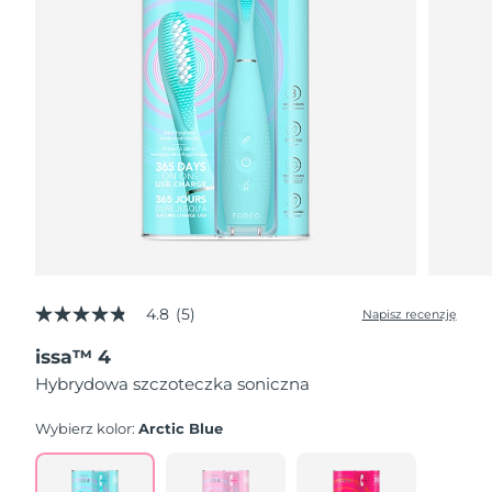
4.8
(5)
Napisz recenzję
4.8
z
issa™ 4
5
gwiazdek,
Hybrydowa szczoteczka soniczna
średnia
wartość
oceny.
Wybierz kolor:
Arctic Blue
Read
5
Reviews.