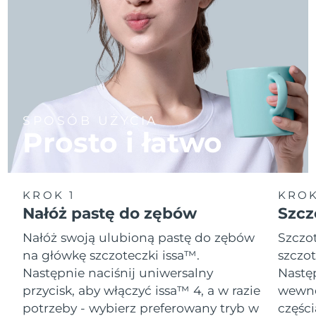
SPOSÓB UŻYCIA
Prosto i łatwo
KROK 1
KROK
Nałóż pastę do zębów
Szcz
Nałóż swoją ulubioną pastę do zębów
Szczot
na główkę szczoteczki issa™.
szczot
Następnie naciśnij uniwersalny
Następ
przycisk, aby włączyć issa™ 4, a w razie
wewnę
potrzeby - wybierz preferowany tryb w
części