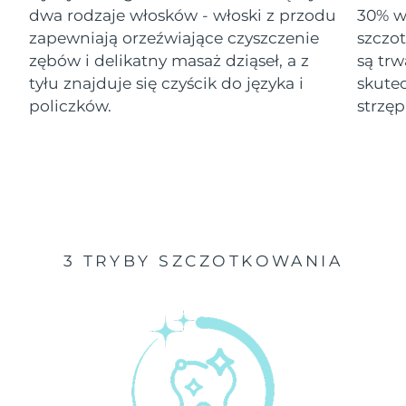
dwa rodzaje włosków - włoski z przodu
30% wi
Oczekiwany czas dostawy
zapewniają orzeźwiające czyszczenie
szczo
Izrael
8/12/26
zębów i delikatny masaż dziąseł, a z
są tr
tyłu znajduje się czyścik do języka i
skute
Oczekiwany czas dostawy
Włochy
8/8/26
policzków.
strzęp
Oczekiwany czas dostawy
Japonia
8/11/26
Oczekiwany czas dostawy
Jersey
8/13/26
Oczekiwany czas dostawy
Kazachstan
3 TRYBY SZCZOTKOWANIA
8/10/26
Oczekiwany czas dostawy
Kuwejt
8/8/26
Oczekiwany czas dostawy
Łotwa
8/8/26