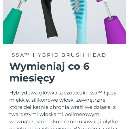
ISSA™ HYBRID BRUSH HEAD
Wymieniaj co 6
miesięcy
Hybrydowa główka szczoteczki issa™ łączy
miękkie, silikonowe włoski zewnętrzne,
które delikatnie chronią wrażliwe dziąsła, z
twardszymi włoskami polimerowymi
wewnątrz, które skutecznie usuwająi płytkę
nazębną i przebarwienia. Wykonana z ultra-