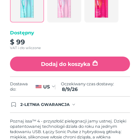
Łącze
do
tej
samej
strony.
Dostępny
$ 99
VAT i cło wliczone
Dodaj do koszyka
Oczekiwany czas dostawy:
Dostawa
US
8/9/26
do:
2-LETNIA GWARANCJA
Dzisiejsze zamówienie uprawnia do korzystania z
pełnej gwarancji FOREO. Oznacza to, że w
przypadku wystąpienia problemów w ciągu 2 lat
Poznaj issa™ 4 - przyszłość pielęgnacji jamy ustnej. Dzięki
od zakupu, FOREO bezpłatnie wymieni produkt.
opatentowanej technologii działa do roku na jednym
ładowaniu USB. Łączy Sonic Pulse z hybrydową główką:
miękkie, silikonowe włosie chroni dziąsła, a włókna