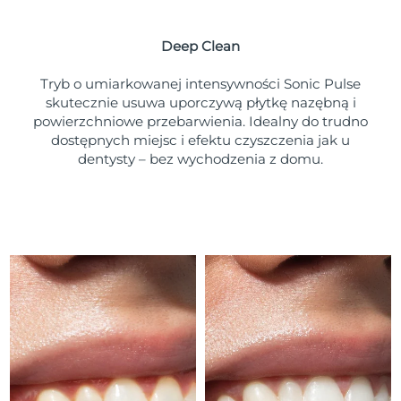
Oczekiwany czas dostawy
Portoryko
8/10/26
Deep Clean
Oczekiwany czas dostawy
Katar
8/9/26
Tryb o umiarkowanej intensywności Sonic Pulse
skutecznie usuwa uporczywą płytkę nazębną i
Oczekiwany czas dostawy
powierzchniowe przebarwienia. Idealny do trudno
Reunion
8/13/26
dostępnych miejsc i efektu czyszczenia jak u
dentysty – bez wychodzenia z domu.
Oczekiwany czas dostawy
Rumunia
8/8/26
Oczekiwany czas dostawy
Rosja
8/16/26
Oczekiwany czas dostawy
Arabia Saudyjska
8/9/26
Oczekiwany czas dostawy
Singapur
8/10/26
Oczekiwany czas dostawy
Słowacja