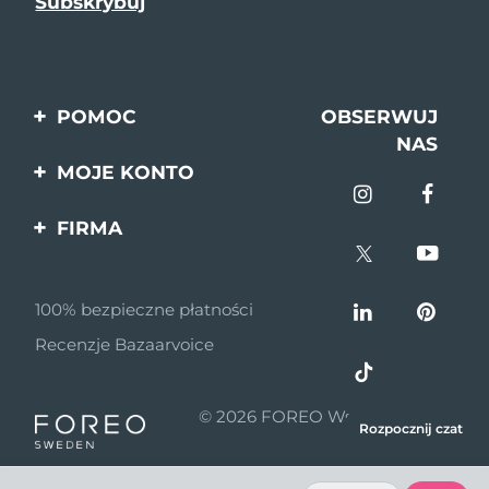
POMOC
OBSERWUJ
NAS
Kontakt
MOJE KONTO
Zamówienia & Wysyłka
Rejestracja produktu
FIRMA
Gwarancja & Zwroty
Pomoc
O nas
Pytania i odpowiedzi
100% bezpieczne płatności
Program partnerski
Informacje o baterii
Recenzje Bazaarvoice
Wiadomości
partnerskie
© 2026 FOREO Wszelkie prawa
MYSA
Rozpocznij czat
zastrzeżone
Dystrybutorzy