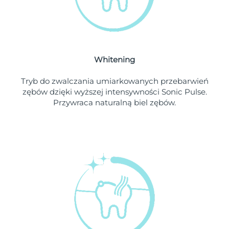
Oczekiwany czas dostawy
Liban
8/9/26
Oczekiwany czas dostawy
Litwa
8/8/26
Whitening
Oczekiwany czas dostawy
Luksemburg
8/8/26
Tryb do zwalczania umiarkowanych przebarwień
zębów dzięki wyższej intensywności Sonic Pulse.
Oczekiwany czas dostawy
SRA Makau (Chiny)
Przywraca naturalną biel zębów.
8/10/26
Oczekiwany czas dostawy
Malezja
8/11/26
Oczekiwany czas dostawy
Malta
8/8/26
Oczekiwany czas dostawy
Meksyk
8/12/26
Oczekiwany czas dostawy
Monako
8/9/26