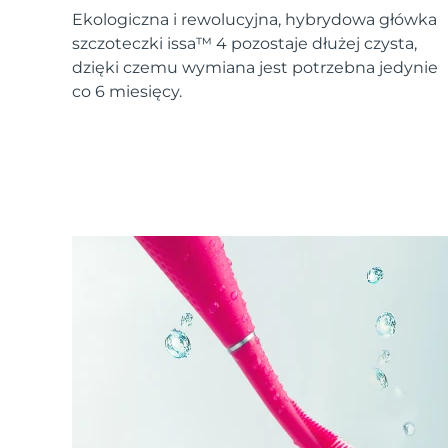
Urządzenia ESPADA™
Urządzenia do pielęgnacji oczu
LUNA™ Dual-Peptide Scalp
Ekologiczna i rewolucyjna, hybrydowa główka
Pielęgnacja skóry KIWI™
All acne treatment devices
All revitalizing eye massagers
Serum
issa™ Teeth Whitening Gel
szczoteczki issa™ 4 pozostaje dłużej czysta,
Advanced pore care essentials
For healthy hair
18% PAP
dzięki czemu wymiana jest potrzebna jedynie
co 6 miesięcy.
Kosmetyki
Mężczyźni
Kupuj
FOREO APP
O NAS