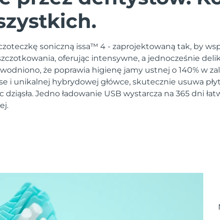
szystkich.
zoteczkę soniczną issa™ 4 - zaprojektowaną tak, by ws
czotkowania, oferując intensywne, a jednocześnie deli
owodniono, że poprawia higienę jamy ustnej o 140% w zal
lse i unikalnej hybrydowej główce, skutecznie usuwa pły
c dziąsła. Jedno ładowanie USB wystarcza na 365 dni łat
ej.