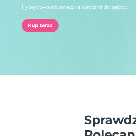
Hybrydowa szczoteczka soniczna do zębów
issa™ Teeth Whitening Set
Kup teraz
FAQ™ Dual LED Panel
POPULARNY
Specjalne oferty
Bestsellery
Sprawdz
Polecan