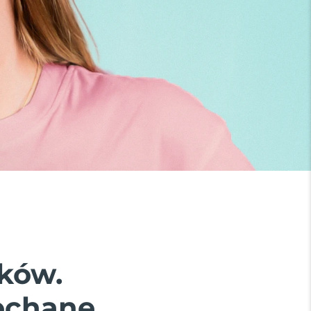
ków.
ochane