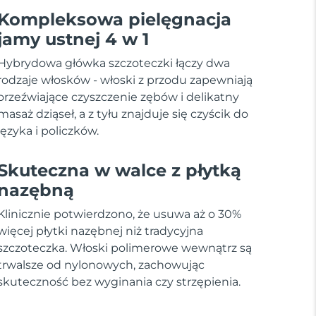
Kompleksowa pielęgnacja
jamy ustnej 4 w 1
Hybrydowa główka szczoteczki łączy dwa
rodzaje włosków - włoski z przodu zapewniają
orzeźwiające czyszczenie zębów i delikatny
masaż dziąseł, a z tyłu znajduje się czyścik do
języka i policzków.
Skuteczna w walce z płytką
nazębną
Klinicznie potwierdzono, że usuwa aż o 30%
więcej płytki nazębnej niż tradycyjna
szczoteczka. Włoski polimerowe wewnątrz są
trwalsze od nylonowych, zachowując
skuteczność bez wyginania czy strzępienia.