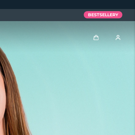
BESTSELLERY
Zaloguj
Profil użytkownika
Moje urządzenia
Moje zamówienia
Moje adresy
Moje subskrypcje