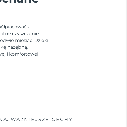
półpracować z
katne czyszczenie
edwie miesiąc. Dzięki
tkę nazębną,
wej i komfortowej
NAJWAŻNIEJSZE CECHY