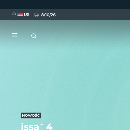
Przejdź
do
treści
US
8/10/26
NOWOŚĆ
BREAKING NEWS
FAQ™ Pure Beauty-Tech Elixir
NOWOŚĆ
issa
4
™