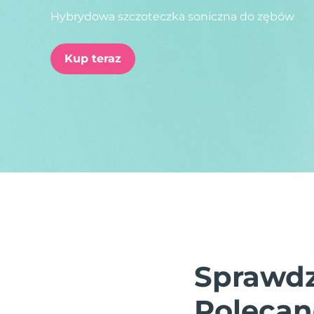
Hybrydowa szczoteczka soniczna do zębów
issa™ Teeth Whitening Set
Kup teraz
FAQ™ Dual LED Panel
POPULARNY
Specjalne oferty
Bestsellery
Sprawdz
Polecan