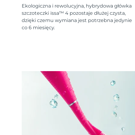
Urządzenia ESPADA™
Urządzenia do pielęgnacji oczu
LUNA™ Dual-Peptide Scalp
Ekologiczna i rewolucyjna, hybrydowa główka
Pielęgnacja skóry KIWI™
All acne treatment devices
All revitalizing eye massagers
Serum
issa™ Teeth Whitening Gel
szczoteczki issa™ 4 pozostaje dłużej czysta,
Advanced pore care essentials
For healthy hair
18% PAP
dzięki czemu wymiana jest potrzebna jedynie
co 6 miesięcy.
Kosmetyki
Mężczyźni
Kupuj
FOREO APP
O NAS