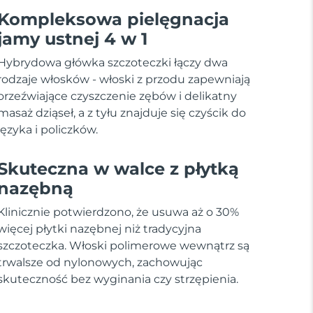
Kompleksowa pielęgnacja
jamy ustnej 4 w 1
Hybrydowa główka szczoteczki łączy dwa
rodzaje włosków - włoski z przodu zapewniają
orzeźwiające czyszczenie zębów i delikatny
masaż dziąseł, a z tyłu znajduje się czyścik do
języka i policzków.
Skuteczna w walce z płytką
nazębną
Klinicznie potwierdzono, że usuwa aż o 30%
więcej płytki nazębnej niż tradycyjna
szczoteczka. Włoski polimerowe wewnątrz są
trwalsze od nylonowych, zachowując
skuteczność bez wyginania czy strzępienia.