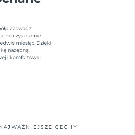
półpracować z
katne czyszczenie
edwie miesiąc. Dzięki
tkę nazębną,
wej i komfortowej
NAJWAŻNIEJSZE CECHY