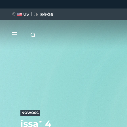
Przejdź
do
treści
US
8/9/26
NOWOŚĆ
BREAKING NEWS
FAQ™ Pure Beauty-Tech Elixir
NOWOŚĆ
issa
4
™