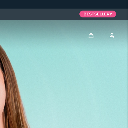
BESTSELLERY
Zaloguj
Profil użytkownika
Moje urządzenia
Moje zamówienia
Moje adresy
Moje subskrypcje