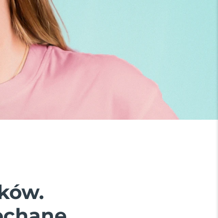
ków.
ochane