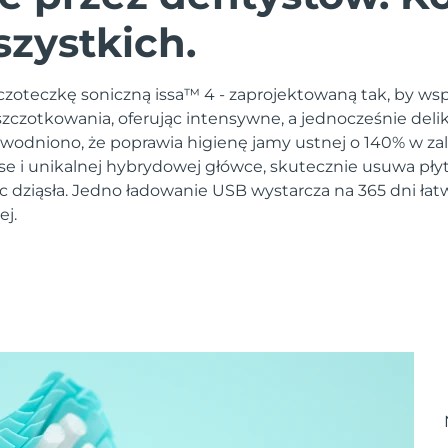
szystkich.
zoteczkę soniczną issa™ 4 - zaprojektowaną tak, by ws
czotkowania, oferując intensywne, a jednocześnie deli
owodniono, że poprawia higienę jamy ustnej o 140% w zal
lse i unikalnej hybrydowej główce, skutecznie usuwa pły
c dziąsła. Jedno ładowanie USB wystarcza na 365 dni łat
ej.