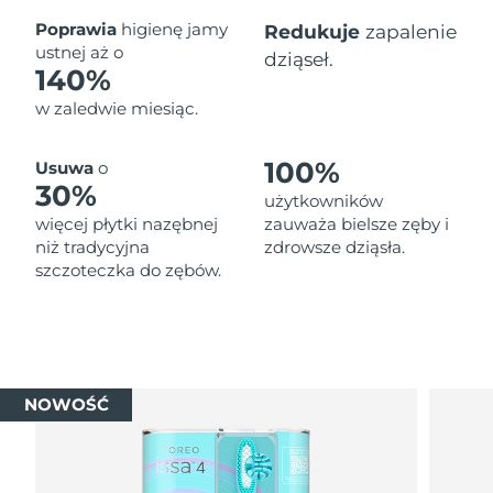
Oczekiwany czas dostawy
Poprawia
higienę jamy
Redukuje
zapalenie
Tajlandia
১৩/৮/২৬
ustnej aż o
dziąseł.
140%
Oczekiwany czas dostawy
Turcja
w zaledwie miesiąc.
১০/৮/২৬
Zjednoczone Emiraty
Oczekiwany czas dostawy
100%
Usuwa
o
Arabskie
১০/৮/২৬
30%
użytkowników
więcej płytki nazębnej
zauważa bielsze zęby i
Oczekiwany czas dostawy
Wielka Brytania
niż tradycyjna
zdrowsze dziąsła.
৯/৮/২৬
szczoteczka do zębów.
Oczekiwany czas dostawy
Stany Zjednoczone
১০/৮/২৬
Oczekiwany czas dostawy
Uzbekistan
১৪/৮/২৬
NOWOŚĆ
Oczekiwany czas dostawy
Wietnam
১৫/৮/২৬