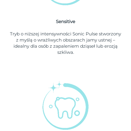
Oczekiwany czas dostawy
Holandia
৯/৮/২৬
Sensitive
Oczekiwany czas dostawy
Nowa Zelandia
Tryb o niższej intensywności Sonic Pulse stworzony
৯/৮/২৬
z myślą o wrażliwych obszarach jamy ustnej –
idealny dla osób z zapaleniem dziąseł lub erozją
Oczekiwany czas dostawy
Norwegia
szkliwa.
৯/৮/২৬
Oczekiwany czas dostawy
Oman
১২/৮/২৬
Oczekiwany czas dostawy
Filipiny
১২/৮/২৬
Oczekiwany czas dostawy
Polska
১০/৮/২৬
Oczekiwany czas dostawy
Portugalia
৯/৮/২৬