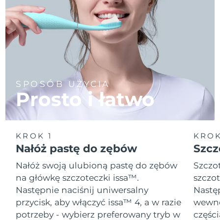
SPOSÓB UŻYCIA
Prosto i łatwo
KROK 1
KROK
Nałóż pastę do zębów
Szcz
Nałóż swoją ulubioną pastę do zębów
Szczot
na główkę szczoteczki issa™.
szczot
Następnie naciśnij uniwersalny
Następ
przycisk, aby włączyć issa™ 4, a w razie
wewnę
potrzeby - wybierz preferowany tryb w
części