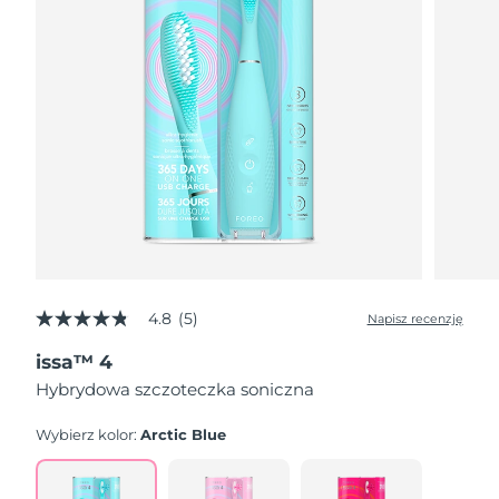
4.8
(5)
Napisz recenzję
4.8
z
issa™ 4
5
gwiazdek,
Hybrydowa szczoteczka soniczna
średnia
wartość
oceny.
Wybierz kolor:
Arctic Blue
Read
5
Reviews.