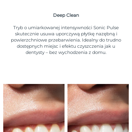
Oczekiwany czas dostawy
Portoryko
১১/৮/২৬
Deep Clean
Oczekiwany czas dostawy
Katar
১০/৮/২৬
Tryb o umiarkowanej intensywności Sonic Pulse
skutecznie usuwa uporczywą płytkę nazębną i
Oczekiwany czas dostawy
powierzchniowe przebarwienia. Idealny do trudno
Reunion
১৪/৮/২৬
dostępnych miejsc i efektu czyszczenia jak u
dentysty – bez wychodzenia z domu.
Oczekiwany czas dostawy
Rumunia
৯/৮/২৬
Oczekiwany czas dostawy
Rosja
১৭/৮/২৬
Oczekiwany czas dostawy
Arabia Saudyjska
১০/৮/২৬
Oczekiwany czas dostawy
Singapur
১১/৮/২৬
Oczekiwany czas dostawy
Słowacja