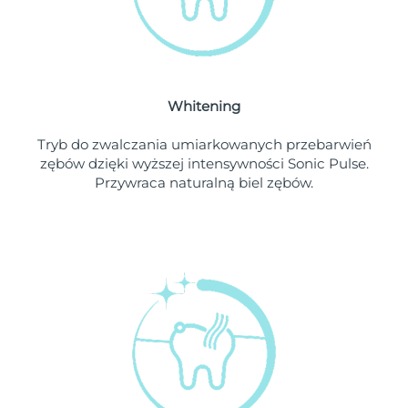
Oczekiwany czas dostawy
Liban
১০/৮/২৬
Oczekiwany czas dostawy
Litwa
৯/৮/২৬
Whitening
Oczekiwany czas dostawy
Luksemburg
৯/৮/২৬
Tryb do zwalczania umiarkowanych przebarwień
zębów dzięki wyższej intensywności Sonic Pulse.
Oczekiwany czas dostawy
SRA Makau (Chiny)
Przywraca naturalną biel zębów.
১১/৮/২৬
Oczekiwany czas dostawy
Malezja
১২/৮/২৬
Oczekiwany czas dostawy
Malta
৯/৮/২৬
Oczekiwany czas dostawy
Meksyk
১৩/৮/২৬
Oczekiwany czas dostawy
Monako
১০/৮/২৬