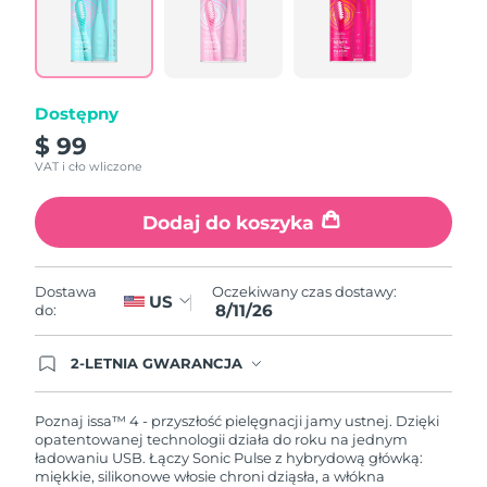
Łącze
do
tej
samej
strony.
Dostępny
$ 99
VAT i cło wliczone
Dodaj do koszyka
Oczekiwany czas dostawy:
Dostawa
US
8/11/26
do:
2-LETNIA GWARANCJA
Dzisiejsze zamówienie uprawnia do korzystania z
pełnej gwarancji FOREO. Oznacza to, że w
przypadku wystąpienia problemów w ciągu 2 lat
Poznaj issa™ 4 - przyszłość pielęgnacji jamy ustnej. Dzięki
od zakupu, FOREO bezpłatnie wymieni produkt.
opatentowanej technologii działa do roku na jednym
ładowaniu USB. Łączy Sonic Pulse z hybrydową główką:
miękkie, silikonowe włosie chroni dziąsła, a włókna