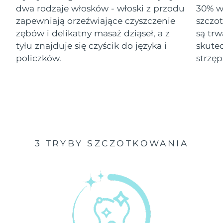
dwa rodzaje włosków - włoski z przodu
30% wi
Oczekiwany czas dostawy
zapewniają orzeźwiające czyszczenie
szczo
Izrael
১৩/৮/২৬
zębów i delikatny masaż dziąseł, a z
są tr
tyłu znajduje się czyścik do języka i
skute
Oczekiwany czas dostawy
Włochy
৯/৮/২৬
policzków.
strzęp
Oczekiwany czas dostawy
Japonia
১২/৮/২৬
Oczekiwany czas dostawy
Jersey
১৪/৮/২৬
Oczekiwany czas dostawy
Kazachstan
3 TRYBY SZCZOTKOWANIA
১১/৮/২৬
Oczekiwany czas dostawy
Kuwejt
৯/৮/২৬
Oczekiwany czas dostawy
Łotwa
৯/৮/২৬