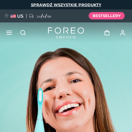
Przejdź
SPRAWDŹ WSZYSTKIE PRODUKTY
do
treści
US
১০/৮/২৬
BESTSELLERY
NOWOŚĆ
Zaloguj
Język
BREAKING NEWS
Profil użytkownika
English
Deutsch
Español
Moje urządzenia
FAQ™ Pure Beauty-Tech Elixir
Français
Italiano
Português
Moje zamówienia
Polski
Svenska
Русский
Türkçe
简体中文
繁體中文
Moje adresy
issa™ Teeth Whitening Set
Moje subskrypcje