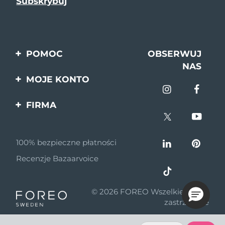
POMOC
OBSERWUJ
NAS
Kontakt
MOJE KONTO
Zamówienia & Wysyłka
Rejestracja produktu
FIRMA
Gwarancja & Zwroty
Pomoc
O nas
Pytania i odpowiedzi
100% bezpieczne płatności
Program partnerski
Informacje o baterii
Recenzje Bazaarvoice
Wiadomości
partnerskie
© 2026 FOREO Wszelkie prawa
MYSA
zastrzeżone
Dystrybutorzy