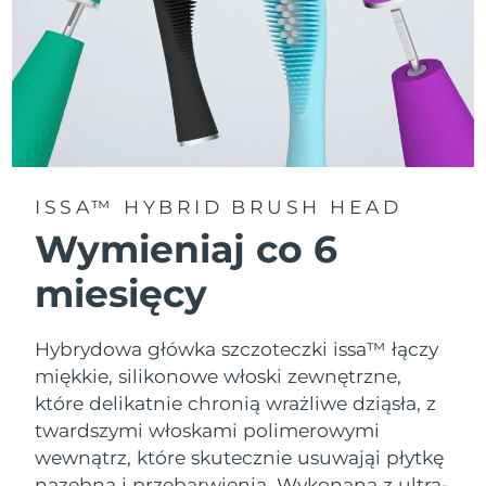
ISSA™ HYBRID BRUSH HEAD
Wymieniaj co 6
miesięcy
Hybrydowa główka szczoteczki issa™ łączy
miękkie, silikonowe włoski zewnętrzne,
które delikatnie chronią wrażliwe dziąsła, z
twardszymi włoskami polimerowymi
wewnątrz, które skutecznie usuwająi płytkę
nazębną i przebarwienia. Wykonana z ultra-