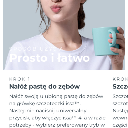
SPOSÓB UŻYCIA
Prosto i łatwo
KROK 1
KROK
Nałóż pastę do zębów
Szcz
Nałóż swoją ulubioną pastę do zębów
Szczot
na główkę szczoteczki issa™.
szczot
Następnie naciśnij uniwersalny
Następ
przycisk, aby włączyć issa™ 4, a w razie
wewnę
potrzeby - wybierz preferowany tryb w
części