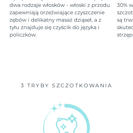
dwa rodzaje włosków - włoski z przodu
30% wi
Oczekiwany czas dostawy
zapewniają orzeźwiające czyszczenie
szczo
Izrael
8/16/26
zębów i delikatny masaż dziąseł, a z
są tr
tyłu znajduje się czyścik do języka i
skute
Oczekiwany czas dostawy
Włochy
8/12/26
policzków.
strzęp
Oczekiwany czas dostawy
Japonia
8/15/26
Oczekiwany czas dostawy
Jersey
8/17/26
Oczekiwany czas dostawy
Kazachstan
3 TRYBY SZCZOTKOWANIA
8/14/26
Oczekiwany czas dostawy
Kuwejt
8/12/26
Oczekiwany czas dostawy
Łotwa
8/12/26