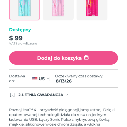
Łącze
do
tej
samej
strony.
Dostępny
$ 99
VAT i cło wliczone
Dodaj do koszyka
Oczekiwany czas dostawy:
Dostawa
US
8/13/26
do:
2-LETNIA GWARANCJA
Dzisiejsze zamówienie uprawnia do korzystania z
pełnej gwarancji FOREO. Oznacza to, że w
przypadku wystąpienia problemów w ciągu 2 lat
Poznaj issa™ 4 - przyszłość pielęgnacji jamy ustnej. Dzięki
od zakupu, FOREO bezpłatnie wymieni produkt.
opatentowanej technologii działa do roku na jednym
ładowaniu USB. Łączy Sonic Pulse z hybrydową główką:
miękkie, silikonowe włosie chroni dziąsła, a włókna