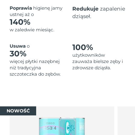
Oczekiwany czas dostawy
Poprawia
higienę jamy
Redukuje
zapalenie
Tajlandia
8/16/26
ustnej aż o
dziąseł.
140%
Oczekiwany czas dostawy
Turcja
w zaledwie miesiąc.
8/13/26
Zjednoczone Emiraty
Oczekiwany czas dostawy
100%
Usuwa
o
Arabskie
8/13/26
30%
użytkowników
więcej płytki nazębnej
zauważa bielsze zęby i
Oczekiwany czas dostawy
Wielka Brytania
niż tradycyjna
zdrowsze dziąsła.
8/12/26
szczoteczka do zębów.
Oczekiwany czas dostawy
Stany Zjednoczone
8/13/26
Oczekiwany czas dostawy
Uzbekistan
8/17/26
NOWOŚĆ
Oczekiwany czas dostawy
Wietnam
8/18/26