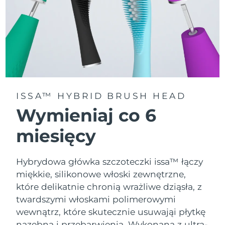
ISSA™ HYBRID BRUSH HEAD
Wymieniaj co 6
miesięcy
Hybrydowa główka szczoteczki issa™ łączy
miękkie, silikonowe włoski zewnętrzne,
które delikatnie chronią wrażliwe dziąsła, z
twardszymi włoskami polimerowymi
wewnątrz, które skutecznie usuwająi płytkę
nazębną i przebarwienia. Wykonana z ultra-