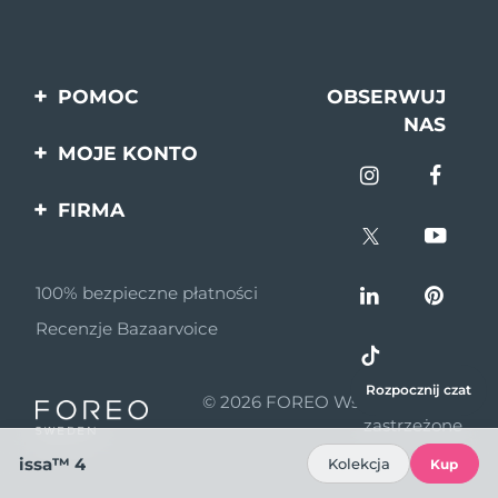
POMOC
OBSERWUJ
NAS
Kontakt
MOJE KONTO
Zamówienia & Wysyłka
Rejestracja produktu
FIRMA
Gwarancja & Zwroty
Pomoc
O nas
Pytania i odpowiedzi
100% bezpieczne płatności
Program partnerski
Informacje o baterii
Recenzje Bazaarvoice
Wiadomości
partnerskie
Rozpocznij czat
© 2026 FOREO Wszelkie prawa
MYSA
zastrzeżone
Dystrybutorzy
issa™ 4
Kolekcja
Kup
Zasady korzystania