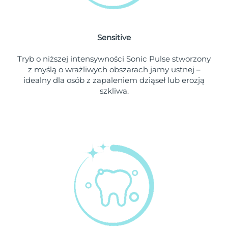
Oczekiwany czas dostawy
Holandia
8/12/26
Sensitive
Oczekiwany czas dostawy
Nowa Zelandia
Tryb o niższej intensywności Sonic Pulse stworzony
8/12/26
z myślą o wrażliwych obszarach jamy ustnej –
idealny dla osób z zapaleniem dziąseł lub erozją
Oczekiwany czas dostawy
Norwegia
szkliwa.
8/12/26
Oczekiwany czas dostawy
Oman
8/15/26
Oczekiwany czas dostawy
Filipiny
8/15/26
Oczekiwany czas dostawy
Polska
8/13/26
Oczekiwany czas dostawy
Portugalia
8/12/26