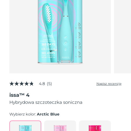
4.8
(5)
Napisz recenzję
4.8
z
issa™ 4
5
gwiazdek,
Hybrydowa szczoteczka soniczna
średnia
wartość
oceny.
Wybierz kolor:
Arctic Blue
Read
5
Reviews.