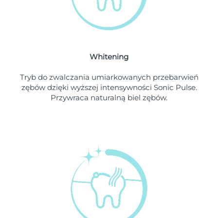
Oczekiwany czas dostawy
Liban
8/13/26
Oczekiwany czas dostawy
Litwa
8/12/26
Whitening
Oczekiwany czas dostawy
Luksemburg
8/12/26
Tryb do zwalczania umiarkowanych przebarwień
zębów dzięki wyższej intensywności Sonic Pulse.
Oczekiwany czas dostawy
SRA Makau (Chiny)
Przywraca naturalną biel zębów.
8/14/26
Oczekiwany czas dostawy
Malezja
8/15/26
Oczekiwany czas dostawy
Malta
8/12/26
Oczekiwany czas dostawy
Meksyk
8/16/26
Oczekiwany czas dostawy
Monako
8/13/26