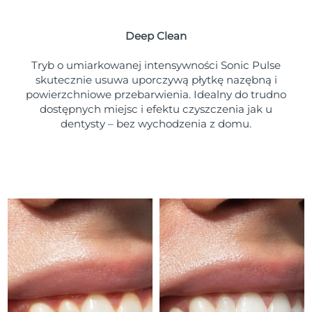
Oczekiwany czas dostawy
Portoryko
8/14/26
Deep Clean
Oczekiwany czas dostawy
Katar
8/13/26
Tryb o umiarkowanej intensywności Sonic Pulse
skutecznie usuwa uporczywą płytkę nazębną i
Oczekiwany czas dostawy
powierzchniowe przebarwienia. Idealny do trudno
Reunion
8/17/26
dostępnych miejsc i efektu czyszczenia jak u
dentysty – bez wychodzenia z domu.
Oczekiwany czas dostawy
Rumunia
8/12/26
Oczekiwany czas dostawy
Rosja
8/20/26
Oczekiwany czas dostawy
Arabia Saudyjska
8/13/26
Oczekiwany czas dostawy
Singapur
8/14/26
Oczekiwany czas dostawy
Słowacja