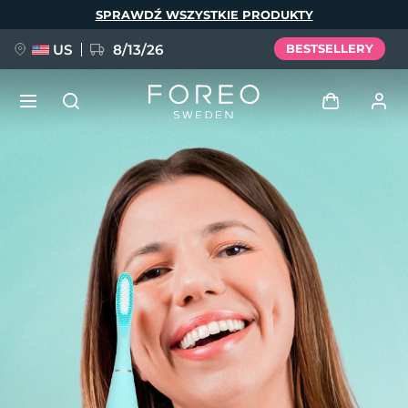
Przejdź
SPRAWDŹ WSZYSTKIE PRODUKTY
do
treści
US
8/13/26
BESTSELLERY
NOWOŚĆ
Zaloguj
Język
BREAKING NEWS
Profil użytkownika
English
Deutsch
Español
Moje urządzenia
FAQ™ Pure Beauty-Tech Elixir
Français
Italiano
Português
Moje zamówienia
Polski
Svenska
Русский
Türkçe
简体中文
繁體中文
Moje adresy
issa™ Teeth Whitening Set
Moje subskrypcje