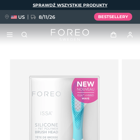
Przejdź
SPRAWDŹ WSZYSTKIE PRODUKTY
do
treści
US
8/11/26
BESTSELLERY
NOWOŚĆ
Zaloguj
Język
BREAKING NEWS
Profil użytkownika
English
Deutsch
Español
Moje urządzenia
FAQ™ Pure Beauty-Tech Elixir
Français
Italiano
Português
Moje zamówienia
Polski
Svenska
Русский
Türkçe
简体中文
繁體中文
Moje adresy
issa™ Teeth Whitening Set
Moje subskrypcje