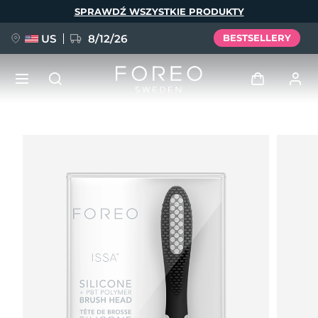
Przejdź
SPRAWDŹ WSZYSTKIE PRODUKTY
do
treści
US
8/12/26
BESTSELLERY
NOWOŚĆ
Zaloguj
Język
BREAKING NEWS
Profil użytkownika
English
Deutsch
Español
Moje urządzenia
FAQ™ Pure Beauty-Tech Elixir
Français
Italiano
Português
Moje zamówienia
Polski
Svenska
Русский
Türkçe
简体中文
繁體中文
Moje adresy
issa™ Teeth Whitening Set
Moje subskrypcje