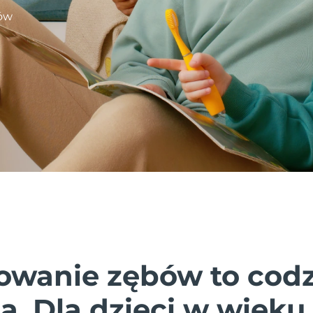
bów
owanie zębów to cod
. Dla dzieci w wieku 5