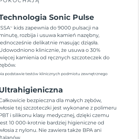
POKOCHAJĄ
Technologia Sonic Pulse
ISSA
kids zapewnia do 9000 pulsacji na
TM
minutę, rozbija i usuwa kamień nazębny,
jednocześnie delikatnie masując dziąsła.
Udowodniono klinicznie, że usuwa o 30%
więcej kamienia od ręcznych szczoteczek do
zębów.
Na podstawie testów klinicznych podmiotu zewnętrznego
Ultrahigieniczna
Całkowicie bezpieczna dla małych zębów,
włosie tej szczoteczki jest wykonane z polimeru
PBT i silikonu klasy medycznej, dzięki czemu
jest 10 000-krotnie bardziej higieniczne od
włosia z nylonu. Nie zawiera także BPA ani
ftalanów.