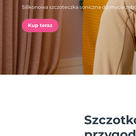
Silikonowa szczoteczka soniczna do mycia zę
issa™ Teeth Whitening Set
Kup teraz
FAQ™ Dual LED Panel
POPULARNY
Specjalne oferty
Bestsellery
Szczotk
przygoda