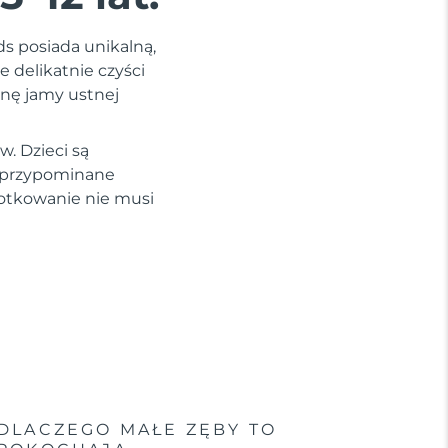
ds posiada unikalną,
 delikatnie czyści
enę jamy ustnej
. Dzieci są
i przypominane
zotkowanie nie musi
DLACZEGO MAŁE ZĘBY TO