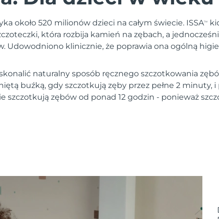
ka około 520 milionów dzieci na całym świecie. ISSA
ki
TM
oteczki, która rozbija kamień na zębach, a jednocześnie
ów. Udowodniono klinicznie, że poprawia ona ogólną higi
onalić naturalny sposób ręcznego szczotkowania zębów
ętą buźką, gdy szczotkują zęby przez pełne 2 minuty, 
e szczotkują zębów od ponad 12 godzin - ponieważ szc