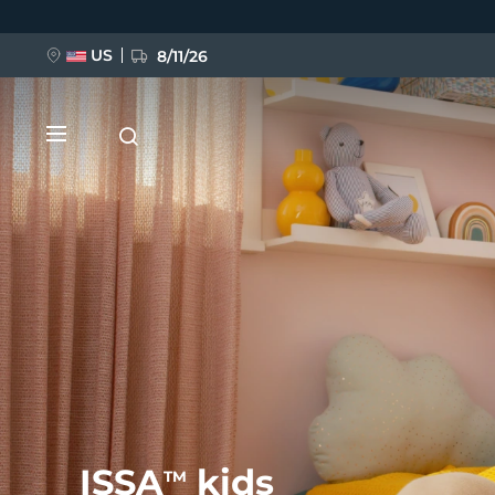
Przejdź
do
treści
US
8/11/26
NOWOŚĆ
BREAKING NEWS
FAQ™ Pure Beauty-Tech Elixir
ISSA
kids
TM