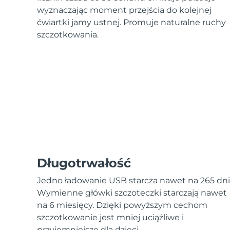
Urządzenia ESPADA™
Urządzenia do pielęgnacji oczu
LUNA™ Dual-Peptide Scalp
wyznaczając moment przejścia do kolejnej
Pielęgnacja skóry KIWI™
All acne treatment devices
All revitalizing eye massagers
Serum
issa™ Teeth Whitening Gel
ćwiartki jamy ustnej. Promuje naturalne ruchy
Advanced pore care essentials
For healthy hair
18% PAP
szczotkowania.
Kosmetyki
Mężczyźni
Kupuj
FOREO APP
Długotrwałość
O NAS
Jedno ładowanie USB starcza nawet na 265 dni
Wymienne główki szczoteczki starczają nawet
na 6 miesięcy. Dzięki powyższym cechom
szczotkowanie jest mniej uciążliwe i
przyjemniejsze dla dzieci.