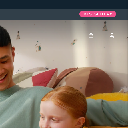
BESTSELLERY
Zaloguj
Profil użytkownika
Moje urządzenia
Moje zamówienia
Moje adresy
Moje subskrypcje