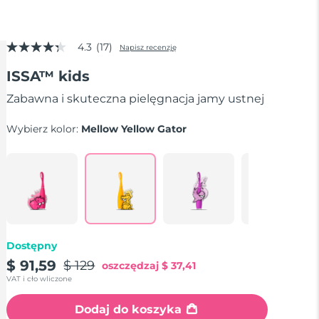
4.3
(17)
Napisz recenzję
4.3
z
ISSA™ kids
5
gwiazdek,
średnia
Zabawna i skuteczna pielęgnacja jamy ustnej
wartość
oceny.
Wybierz kolor:
Mellow Yellow Gator
Read
17
Reviews.
Łącze
do
tej
samej
strony.
Dostępny
$ 91,59
$ 129
oszczędzaj
$ 37,41
VAT i cło wliczone
Dodaj do koszyka