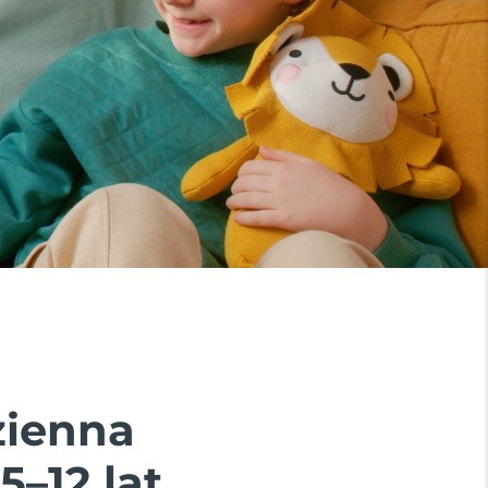
zienna
–12 lat.