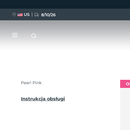
US
8/10/26
Przejdź
do
treści
Pearl Pink
O
NOWOŚĆ
BREAKING NEWS
Instrukcja obsługi
FAQ™ Pure Beauty-Tech Elixir