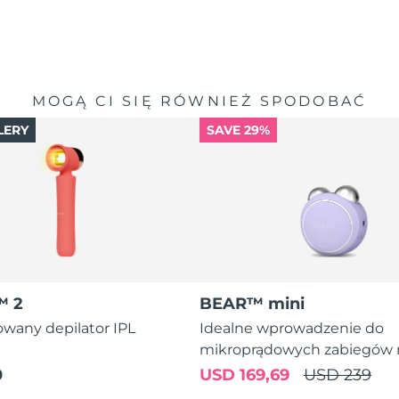
MOGĄ CI SIĘ RÓWNIEŻ SPODOBAĆ
LERY
SAVE 29%
™ 2
BEAR™ mini
wany depilator IPL
Idealne wprowadzenie do
mikroprądowych zabiegów 
0
USD 169,69
USD 239