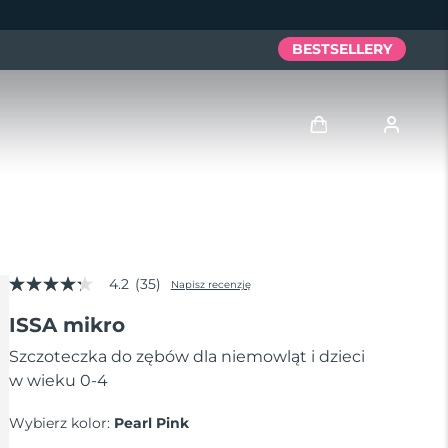
BESTSELLERY
Zaloguj
Profil użytkownika
4.2
(35)
Moje urządzenia
Napisz recenzję
4.2
z
ISSA mikro
5
Moje zamówienia
gwiazdek,
średnia
Szczoteczka do zębów dla niemowląt i dzieci
wartość
w wieku 0-4
Moje adresy
oceny.
Read
35
Wybierz kolor:
Pearl Pink
Moje subskrypcje
Reviews.