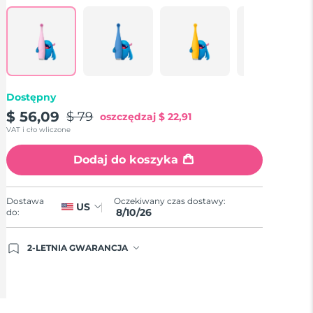
Łącze
do
tej
samej
strony.
Dostępny
$ 56,09
$ 79
oszczędzaj
$ 22,91
VAT i cło wliczone
Dodaj do koszyka
Oczekiwany czas dostawy:
Dostawa
US
8/10/26
do:
2-LETNIA GWARANCJA
Dzisiejsze zamówienie uprawnia do korzystania z
pełnej gwarancji FOREO. Oznacza to, że w
przypadku wystąpienia problemów w ciągu 2 lat
od zakupu, FOREO bezpłatnie wymieni produkt.