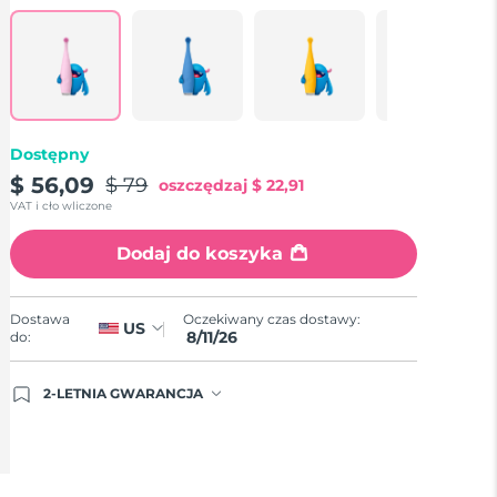
Reviews.
Same
page
link.
Dostępny
$ 56,09
$ 79
oszczędzaj
$ 22,91
VAT i cło wliczone
Dodaj do koszyka
Oczekiwany czas dostawy:
Dostawa
US
8/11/26
do:
2-LETNIA GWARANCJA
Dzisiejsze zamówienie uprawnia do korzystania z
pełnej gwarancji FOREO. Oznacza to, że w
przypadku wystąpienia problemów w ciągu 2 lat
od zakupu, FOREO bezpłatnie wymieni produkt.