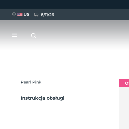
US
8/11/26
Przejdź
do
treści
Pearl Pink
O
NOWOŚĆ
BREAKING NEWS
Instrukcja obsługi
FAQ™ Pure Beauty-Tech Elixir