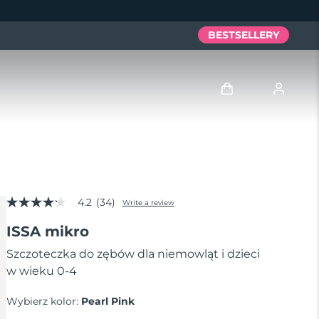
BESTSELLERY
Zaloguj
Profil użytkownika
4.2
(34)
Moje urządzenia
Write a review
4.2
out
ISSA mikro
of
Moje zamówienia
5
stars,
Szczoteczka do zębów dla niemowląt i dzieci
average
w wieku 0-4
Moje adresy
rating
value.
Read
Wybierz kolor:
Pearl Pink
Moje subskrypcje
34