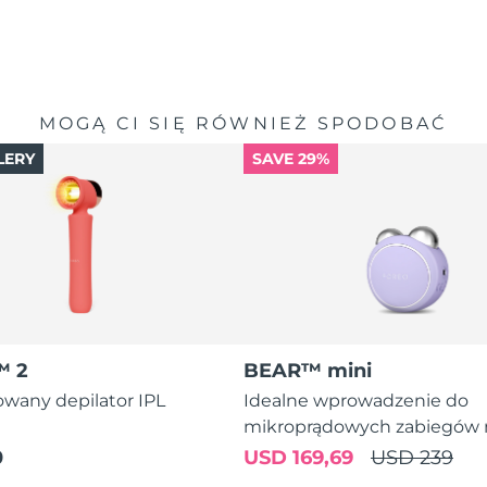
MOGĄ CI SIĘ RÓWNIEŻ SPODOBAĆ
LERY
SAVE 29%
™ 2
BEAR™ mini
wany depilator IPL
Idealne wprowadzenie do
mikroprądowych zabiegów 
0
USD 169,69
USD 239