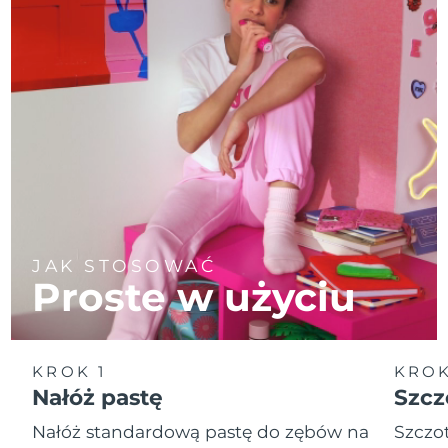
JAK STOSOWAĆ
Proste w użyciu
KROK 1
KROK
Nałóż pastę
Szcz
Nałóż standardową pastę do zębów na
Szczot