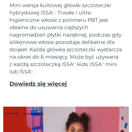
Mini wersja kultowej główki szczoteczki
Oczekiwany czas dostawy
Tajlandia
hybrydowej ISSA
. Trwałe i ultra-
8/14/26
TM
higieniczne włosie z polimeru PBT jest
Oczekiwany czas dostawy
idealne do usuwania cięższych
Turcja
8/11/26
nagromadzeń płytki nazębnej, podczas gdy
silikonowe włosie pozostaje delikatne dla
Zjednoczone Emiraty
Oczekiwany czas dostawy
Arabskie
8/11/26
dziąseł. Każda główka szczoteczki wystarcza
na okres do 6 miesięcy. Może być używana
Oczekiwany czas dostawy
z każdą szczoteczką ISSA
kids, ISSA
mini
Wielka Brytania
TM
TM
8/10/26
lub ISSA
.
TM
Oczekiwany czas dostawy
Stany Zjednoczone
Dowiedz się więcej
8/11/26
Oczekiwany czas dostawy
Uzbekistan
8/15/26
Oczekiwany czas dostawy
Wietnam
8/16/26