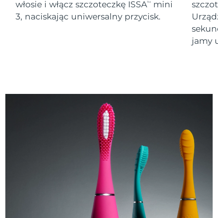
włosie i włącz szczoteczkę ISSA
mini
szczo
TM
3, naciskając uniwersalny przycisk.
Urząd
sekund
jamy u