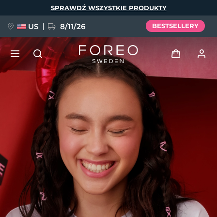
Przejdź
SPRAWDŹ WSZYSTKIE PRODUKTY
do
treści
US
8/11/26
BESTSELLERY
NOWOŚĆ
Zaloguj
Język
BREAKING NEWS
Profil użytkownika
English
Deutsch
Español
Moje urządzenia
FAQ™ Pure Beauty-Tech Elixir
Français
Italiano
Português
Moje zamówienia
Polski
Svenska
Русский
Türkçe
简体中文
繁體中文
Moje adresy
issa™ Teeth Whitening Set
Moje subskrypcje