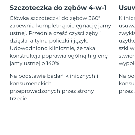
Serum
Gibraltar
All revitalizing eye massagers
issa™ Teeth Whitening Gel
8/14/26
Advanced pore care essentials
Szczoteczka do zębów 4-w-1
Usu
For healthy hair
18% PAP
Kosmetyki
Mężczyźni
Główka szczoteczki do zębów 360°
Klini
Oczekiwany czas dostawy
Grecja
8/10/26
zapewnia kompletną pielęgnację jamy
usuwa
ustnej. Przednia część czyści zęby i
zwykł
SRA Hongkong
Oczekiwany czas dostawy
dziąsła, a tylna policzki i język.
użytko
(Chiny)
8/11/26
Udowodniono klinicznie, że taka
szkli
Kupuj
konstrukcja poprawia ogólną higienę
stwier
Oczekiwany czas dostawy
Węgry
8/10/26
jamy ustnej o 140%.
wypol
Oczekiwany czas dostawy
Na podstawie badań klinicznych i
Na po
Islandia
FOREO APP
8/11/26
konsumenckich
konsu
O NAS
przeprowadzonych przez strony
przez 
Oczekiwany czas dostawy
Indonezja
8/8/26
trzecie
Oczekiwany czas dostawy
Irlandia
8/10/26
Oczekiwany czas dostawy
Wyspa Man
8/12/26