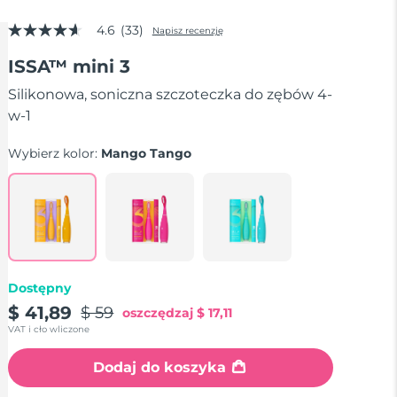
4.6
(33)
Napisz recenzję
4.6
z
ISSA™ mini 3
5
gwiazdek,
średnia
Silikonowa, soniczna szczoteczka do zębów 4-
wartość
w-1
oceny.
Read
33
Wybierz kolor:
Mango Tango
Reviews.
Łącze
do
tej
samej
strony.
Dostępny
$ 41,89
$ 59
oszczędzaj
$ 17,11
VAT i cło wliczone
Dodaj do koszyka