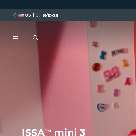
Przejdź
do
treści
US
8/10/26
NOWOŚĆ
BREAKING NEWS
FAQ™ Pure Beauty-Tech Elixir
ISSA
mini 3
TM