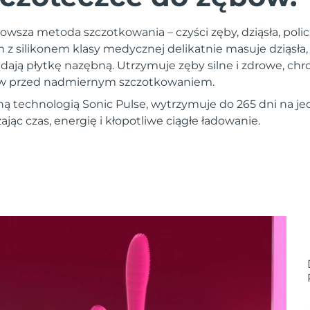
owsza metoda szczotkowania – czyści zęby, dziąsła, policz
n z silikonem klasy medycznej delikatnie masuje dziąsła
dają płytkę nazębną. Utrzymuje zęby silne i zdrowe, chr
ębów przed nadmiernym szczotkowaniem.
ą technologią Sonic Pulse, wytrzymuje do 265 dni na 
ąc czas, energię i kłopotliwe ciągłe ładowanie.