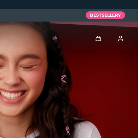
BESTSELLERY
Zaloguj
Profil użytkownika
Moje urządzenia
Moje zamówienia
Moje adresy
Moje subskrypcje