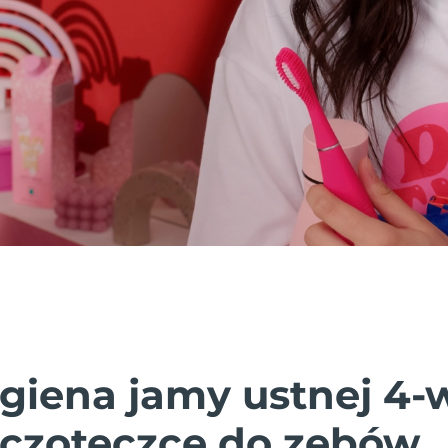
igiena jamy ustnej 4-
zczoteczce do zębów.