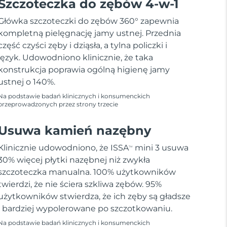
Szczoteczka do zębów 4-w-1
Główka szczoteczki do zębów 360° zapewnia
kompletną pielęgnację jamy ustnej. Przednia
część czyści zęby i dziąsła, a tylna policzki i
język. Udowodniono klinicznie, że taka
konstrukcja poprawia ogólną higienę jamy
ustnej o 140%.
Na podstawie badań klinicznych i konsumenckich
przeprowadzonych przez strony trzecie
Usuwa kamień nazębny
Klinicznie udowodniono, że ISSA
mini 3 usuwa
TM
30% więcej płytki nazębnej niż zwykła
szczoteczka manualna. 100% użytkowników
twierdzi, że nie ściera szkliwa zębów. 95%
użytkowników stwierdza, że ich zęby są gładsze
i bardziej wypolerowane po szczotkowaniu.
Na podstawie badań klinicznych i konsumenckich