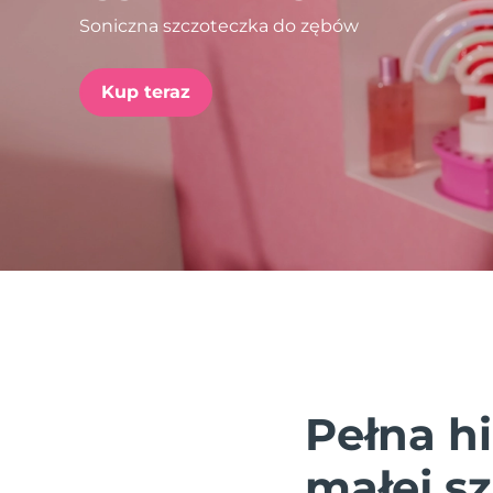
Soniczna szczoteczka do zębów
issa™ Teeth Whitening Set
Kup teraz
FAQ™ Dual LED Panel
POPULARNY
Specjalne oferty
Bestsellery
Pełna h
małej s