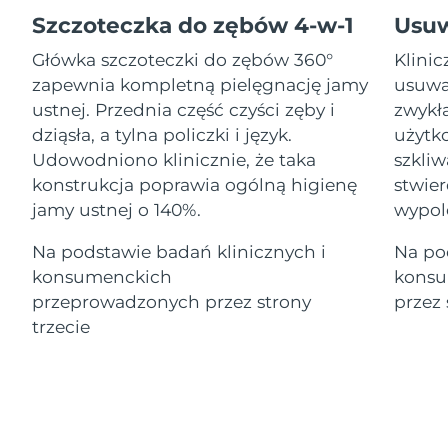
Serum
Gibraltar
All revitalizing eye massagers
issa™ Teeth Whitening Gel
15/08/2026
Advanced pore care essentials
Szczoteczka do zębów 4-w-1
Usu
For healthy hair
18% PAP
Kosmetyki
Mężczyźni
Główka szczoteczki do zębów 360°
Klini
Oczekiwany czas dostawy
Grecja
11/08/2026
zapewnia kompletną pielęgnację jamy
usuwa
ustnej. Przednia część czyści zęby i
zwykł
SRA Hongkong
Oczekiwany czas dostawy
dziąsła, a tylna policzki i język.
użytko
(Chiny)
12/08/2026
Udowodniono klinicznie, że taka
szkli
Kupuj
konstrukcja poprawia ogólną higienę
stwier
Oczekiwany czas dostawy
Węgry
11/08/2026
jamy ustnej o 140%.
wypol
Oczekiwany czas dostawy
Na podstawie badań klinicznych i
Na po
Islandia
FOREO APP
12/08/2026
konsumenckich
konsu
O NAS
przeprowadzonych przez strony
przez 
Oczekiwany czas dostawy
Indonezja
09/08/2026
trzecie
Oczekiwany czas dostawy
Irlandia
11/08/2026
Oczekiwany czas dostawy
Wyspa Man
13/08/2026