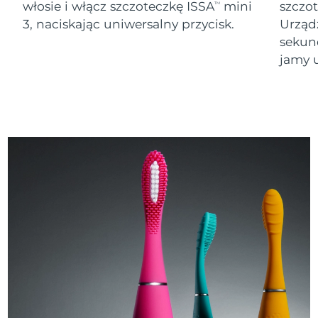
włosie i włącz szczoteczkę ISSA
mini
szczo
TM
3, naciskając uniwersalny przycisk.
Urząd
sekund
jamy u