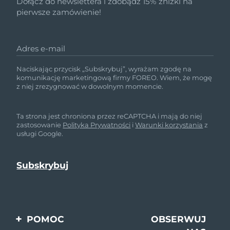
Dołącz do newslettera i zdobądź 15% zniżki na
pierwsze zamówienie!
Adres e-mail
Naciskając przycisk „Subskrybuj”, wyrażam zgodę na
komunikację marketingową firmy FOREO. Wiem, że mogę
z niej zrezygnować w dowolnym momencie.
Ta strona jest chroniona przez reCAPTCHA i mają do niej
zastosowanie
Polityka Prywatności
i
Warunki korzystania
z
usługi Google.
POMOC
OBSERWUJ