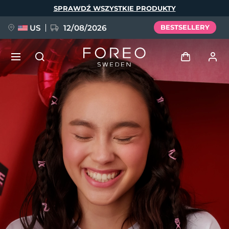
Przejdź
SPRAWDŹ WSZYSTKIE PRODUKTY
do
treści
US
12/08/2026
BESTSELLERY
NOWOŚĆ
Zaloguj
Język
BREAKING NEWS
Profil użytkownika
English
Deutsch
Español
Moje urządzenia
FAQ™ Pure Beauty-Tech Elixir
Français
Italiano
Português
Moje zamówienia
Polski
Svenska
Русский
Türkçe
简体中文
繁體中文
Moje adresy
issa™ Teeth Whitening Set
Moje subskrypcje