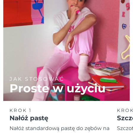
JAK STOSOWAĆ
Proste w użyciu
KROK 1
KROK
Nałóż pastę
Szcz
Nałóż standardową pastę do zębów na
Szczot