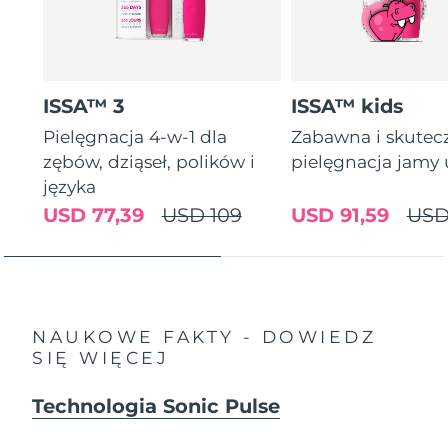
ISSA™ 3
ISSA™ kids
Pielęgnacja 4-w-1 dla
Zabawna i skutec
zębów, dziąseł, polików i
pielęgnacja jamy 
języka
USD 77,39
USD 109
USD 91,59
USD
NAUKOWE FAKTY - DOWIEDZ
SIĘ WIĘCEJ
Technologia Sonic Pulse