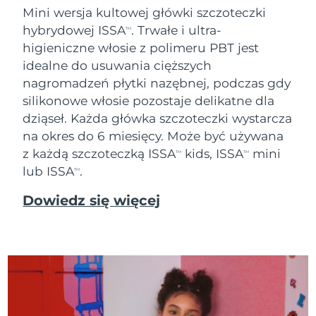
Mini wersja kultowej główki szczoteczki
Oczekiwany czas dostawy
Tajlandia
hybrydowej ISSA
. Trwałe i ultra-
15/08/2026
TM
higieniczne włosie z polimeru PBT jest
Oczekiwany czas dostawy
idealne do usuwania cięższych
Turcja
12/08/2026
nagromadzeń płytki nazębnej, podczas gdy
silikonowe włosie pozostaje delikatne dla
Zjednoczone Emiraty
Oczekiwany czas dostawy
Arabskie
12/08/2026
dziąseł. Każda główka szczoteczki wystarcza
na okres do 6 miesięcy. Może być używana
Oczekiwany czas dostawy
z każdą szczoteczką ISSA
kids, ISSA
mini
Wielka Brytania
TM
TM
11/08/2026
lub ISSA
.
TM
Oczekiwany czas dostawy
Stany Zjednoczone
Dowiedz się więcej
12/08/2026
Oczekiwany czas dostawy
Uzbekistan
16/08/2026
Oczekiwany czas dostawy
Wietnam
17/08/2026