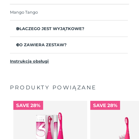
Dzisiejsze zamówienie uprawnia do korzystania z
pełnej gwarancji FOREO. Oznacza to, że w
przypadku wystąpienia problemów w ciągu 2 lat
Mango Tango
Oczekiwany czas dostawy
Holandia
od zakupu, FOREO bezpłatnie wymieni produkt.
8/11/26
DLACZEGO JEST WYJĄTKOWE?
Oczekiwany czas dostawy
Nowa Zelandia
8/11/26
Udowodniono klinicznie, że poprawia ogólną higienę
jamy ustnej o 140%.
CO ZAWIERA ZESTAW?
Oczekiwany czas dostawy
Norwegia
Usuwa 30% więcej kamienia od standardowej
8/11/26
ISSA™ mini 3
szczoteczki do zębów.
Instrukcja obsługi
Kabel ładujący USB
Nie ściera zębów i dba o zdrowie dziąseł bez
Oczekiwany czas dostawy
Oman
podrażniania ich.
Ogólna instrukcja
8/14/26
Uśmiechnięte buźki odmierzają 2 minuty
2-letnia gwarancja (Hiszpania, Portugalia, Szwecja: 3-
szczotkowania i 2 razy dziennie przypominają o
letnia gwarancja)
PRODUKTY POWIĄZANE
Oczekiwany czas dostawy
Filipiny
szczotkowaniu.
8/14/26
Stworzona do skutecznej pracy przy naturalnych
ruchach szczotkowania.
SAVE 28%
SAVE 28%
Oczekiwany czas dostawy
Polska
Jedno ładowanie USB wystarcza nawet na 265 dni.
8/12/26
Podróżna saszetka i antypoślizgowy korpus.
Oczekiwany czas dostawy
Portugalia
8/11/26