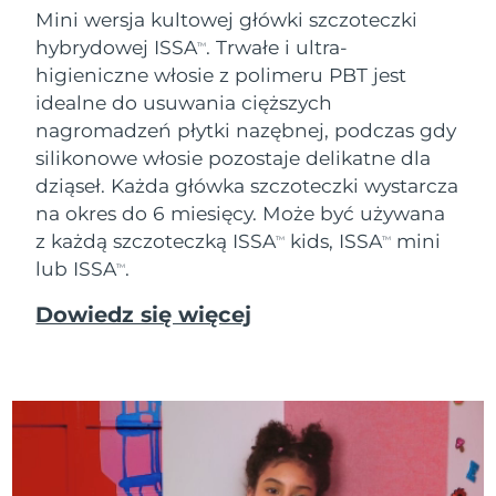
Mini wersja kultowej główki szczoteczki
Oczekiwany czas dostawy
Tajlandia
hybrydowej ISSA
. Trwałe i ultra-
8/15/26
TM
higieniczne włosie z polimeru PBT jest
Oczekiwany czas dostawy
idealne do usuwania cięższych
Turcja
8/12/26
nagromadzeń płytki nazębnej, podczas gdy
silikonowe włosie pozostaje delikatne dla
Zjednoczone Emiraty
Oczekiwany czas dostawy
Arabskie
8/12/26
dziąseł. Każda główka szczoteczki wystarcza
na okres do 6 miesięcy. Może być używana
Oczekiwany czas dostawy
z każdą szczoteczką ISSA
kids, ISSA
mini
Wielka Brytania
TM
TM
8/11/26
lub ISSA
.
TM
Oczekiwany czas dostawy
Stany Zjednoczone
Dowiedz się więcej
8/12/26
Oczekiwany czas dostawy
Uzbekistan
8/16/26
Oczekiwany czas dostawy
Wietnam
8/17/26