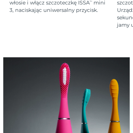
włosie i włącz szczoteczkę ISSA
mini
szczo
TM
3, naciskając uniwersalny przycisk.
Urząd
sekund
jamy u