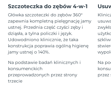
Serum
Gibraltar
All revitalizing eye massagers
issa™ Teeth Whitening Gel
8/15/26
Advanced pore care essentials
Szczoteczka do zębów 4-w-1
Usu
For healthy hair
18% PAP
Kosmetyki
Mężczyźni
Główka szczoteczki do zębów 360°
Klini
Oczekiwany czas dostawy
Grecja
8/11/26
zapewnia kompletną pielęgnację jamy
usuwa
ustnej. Przednia część czyści zęby i
zwykł
SRA Hongkong
Oczekiwany czas dostawy
dziąsła, a tylna policzki i język.
użytko
(Chiny)
8/12/26
Udowodniono klinicznie, że taka
szkli
Kupuj
konstrukcja poprawia ogólną higienę
stwier
Oczekiwany czas dostawy
Węgry
8/11/26
jamy ustnej o 140%.
wypol
Oczekiwany czas dostawy
Na podstawie badań klinicznych i
Na po
Islandia
FOREO APP
8/12/26
konsumenckich
konsu
O NAS
przeprowadzonych przez strony
przez 
Oczekiwany czas dostawy
Indonezja
8/9/26
trzecie
Oczekiwany czas dostawy
Irlandia
8/11/26
Oczekiwany czas dostawy
Wyspa Man
8/13/26