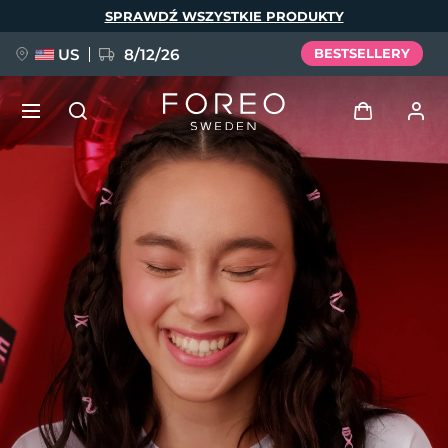
Przejdź
SPRAWDŹ WSZYSTKIE PRODUKTY
do
treści
US
8/12/26
BESTSELLERY
NOWOŚĆ
Zaloguj
Język
BREAKING NEWS
Profil użytkownika
English
Deutsch
Español
Moje urządzenia
FAQ™ Pure Beauty-Tech Elixir
Français
Italiano
Português
Moje zamówienia
Polski
Svenska
Русский
Türkçe
简体中文
繁體中文
Moje adresy
issa™ Teeth Whitening Set
Moje subskrypcje