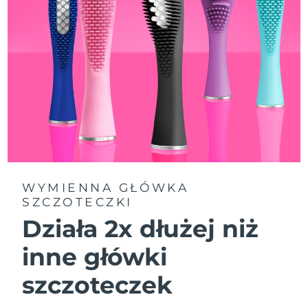
8/11/26
Oczekiwany czas dostawy
Słowenia
8/11/26
Republika
Oczekiwany czas dostawy
Południowej Afryki
8/19/26
Oczekiwany czas dostawy
Korea Południowa
8/13/26
Oczekiwany czas dostawy
Hiszpania
8/11/26
WYMIENNA GŁÓWKA
SZCZOTECZKI
Oczekiwany czas dostawy
Szwecja
8/11/26
Działa 2x dłużej niż
Oczekiwany czas dostawy
Szwajcaria
inne główki
8/11/26
szczoteczek
Oczekiwany czas dostawy
Tajwan
8/16/26