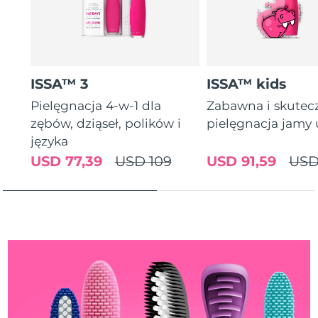
Oczekiwany czas dostawy
Portoryko
8/13/26
Oczekiwany czas dostawy
Katar
8/12/26
ISSA™ 3
ISSA™ kids
Oczekiwany czas dostawy
Reunion
Pielęgnacja 4-w-1 dla
Zabawna i skutec
8/16/26
zębów, dziąseł, polików i
pielęgnacja jamy 
Oczekiwany czas dostawy
języka
Rumunia
8/11/26
USD 77,39
USD 109
USD 91,59
USD
Oczekiwany czas dostawy
Rosja
8/19/26
Oczekiwany czas dostawy
Arabia Saudyjska
8/12/26
Oczekiwany czas dostawy
Singapur
8/13/26
Oczekiwany czas dostawy
Słowacja