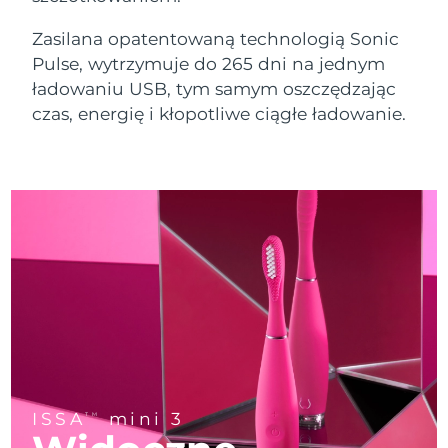
Brunei
8/16/26
Pielęgnacja skóry z liftingiem
FAQ™ 101
FAQ™ 201
LUNA™ 4 mini
Zasilana opatentowaną technologią Sonic
NEW
twarzy
issa™ 4 smile
UFO™ 3 mini
Clinical anti-aging
LED mask
Oczekiwany czas dostawy
For young skin, T-zone
Bułgaria
Pulse, wytrzymuje do 265 dni na jednym
Premium anti-aging skincare
8/11/26
Hybrid silicone sonic toothbrush
Red light therapy device for young skin
ładowaniu USB, tym samym oszczędzając
Odrastanie włosów
Odmładzanie skóry
czas, energię i kłopotliwe ciągłe ładowanie.
Oczekiwany czas dostawy
Kanada
FAQ™ 102
FAQ™ 202
LUNA™ 4 go
Urządzenia BEAR™
8/15/26
FAQ™ 301
FAQ™ 501
issa™ 4 baby
UFO™ 3 go
Advanced clinical anti-aging
LED mask
For travel or gym bag
All premium facelift devices
NEW
LED hair strengthening scalp massager
Full-Spectrum Red Light Therapy
Oczekiwany czas dostawy
For ages 0-3
Portable red light therapy
Chile
8/15/26
FAQ™ 103
FAQ™ 211
Pielęgnacja skóry LUNA™
Suplementy
Oczekiwany czas dostawy
Chiny
FAQ™ Scalp Serum
FAQ™ 502
issa™ Teeth Whitening Set
8/11/26
Maseczki
Luxurious clinical anti-aging set
Anti-aging neck & décolleté LED mask
Premium cleansers & balm
Scalp recovery probiotic serum
Full-Spectrum Red Light Therapy
Dual LED + sonic device & 18% PAP gel
Rejuvenation & hydration
DOSTOSOWANE ZABIEGI
Oczekiwany czas dostawy
Kolumbia
8/15/26
FAQ™ P1 Primer
FAQ™ 221
Urządzenia LUNA™
Pielęgnacja skóry FAQ™
Urządzenia ISSA™
Urządzenia UFO™
Manuka honey primer
Oczekiwany czas dostawy
Anti-aging LED hand mask
FAQ™ Red Light Serum
All facial cleansing devices
Chorwacja
8/11/26
All FAQ™ skincare
All silicone sonic toothbrushes
All deep facial hydration devices
Usuwanie włosów
Pielęgnacja ciała
Oczekiwany czas dostawy
ISSA
mini 3
TM
Cypr
Pielęgnacja skóry FAQ™
Pielęgnacja skóry FAQ™
8/12/26
PEACH™ 2 Pro Max
BEAR™ 2 body