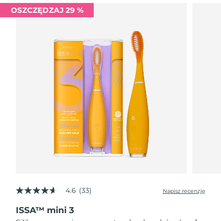
OSZCZĘDZAJ 29 %
Oczekiwany czas dostawy
Izrael
8/15/26
Oczekiwany czas dostawy
Włochy
8/11/26
Oczekiwany czas dostawy
Japonia
8/14/26
Oczekiwany czas dostawy
Jersey
8/16/26
Oczekiwany czas dostawy
Kazachstan
8/13/26
Oczekiwany czas dostawy
Kuwejt
8/11/26
4.6
(33)
Napisz recenzję
4.6
Oczekiwany czas dostawy
Łotwa
z
8/11/26
ISSA™ mini 3
5
gwiazdek,