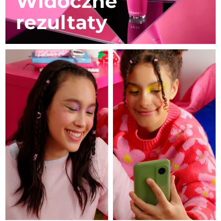
Widoczne
FAQ™ produkty
FAQ™ skincare
All FAQ™ skincare
All FAQ™ skincare
Professional IPL hair removal device
Microcurrent body toning
Oczekiwany czas dostawy
All hair treatments
All FAQ™ skincare
rezultaty
Czechy
8/11/26
Pielęgnacja okolic
FAQ™ produkty
FAQ™ produkty
Zabieg na trądzik
oczu
Oczekiwany czas dostawy
Dania
PEACH™ 2
LUNA™ 4 body
FAQ™ products
8/11/26
All anti-aging treatments
All LED treatments
ESPADA™ 2 plus
BEAR™ 2 eyes & lips
IPL hair removal
Massaging body brush
All toning treatments
Recurring acne LED therapy
Microcurrent line smoothing device
Oczekiwany czas dostawy
Estonia
8/11/26
PEACH™ 2 go
Serum SUPERCHARGED™
Pielęgnacja włosów
Pielęgnacja porów
Oczekiwany czas dostawy
Finlandia
ESPADA™ 2
IRIS™ 2
8/11/26
Travel-friendly IPL hair removal
Firming body serum
LUNA™ 4 hair
KIWI™ derma
Acne treatment device
Rejuvenating eye massager
NEW
2-in-1 LED scalp massager
Oczekiwany czas dostawy
Diamond microdermabrasion .
Francja
8/11/26
PEACH™ Cooling Prep Gel
ESPADA™ Blemish Solution
Pielęgnacja okolic oczu
Wybielanie zębów
Cooling IPL hair removal gel
Oczekiwany czas dostawy
Polinezja Francuska
FLIP™ play advanced
KIWI™
8/15/26
Concentrated acne gel
Advanced eye care treatment
issa™ Teeth Whitening Set
LED light hairbrush
Blackhead remover
WIĘCEJ
Oczekiwany czas dostawy
Dual LED + sonic device & 18% PAP gel
Niemcy
8/11/26
Urządzenia do pielęgnacji
Urządzenia ESPADA™
LUNA™ Dual-Peptide Scalp
oczu
Pielęgnacja skóry KIWI™
Oczekiwany czas dostawy
All acne treatment devices