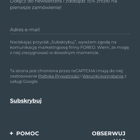
Dołącz do newslettera i zdobądź 15% zniżki na
pierwsze zamówienie!
Adres e-mail
Naciskając przycisk „Subskrybuj”, wyrażam zgodę na
komunikację marketingową firmy FOREO. Wiem, że mogę
z niej zrezygnować w dowolnym momencie.
Ta strona jest chroniona przez reCAPTCHA i mają do niej
zastosowanie
Polityka Prywatności
i
Warunki korzystania
z
usługi Google.
POMOC
OBSERWUJ