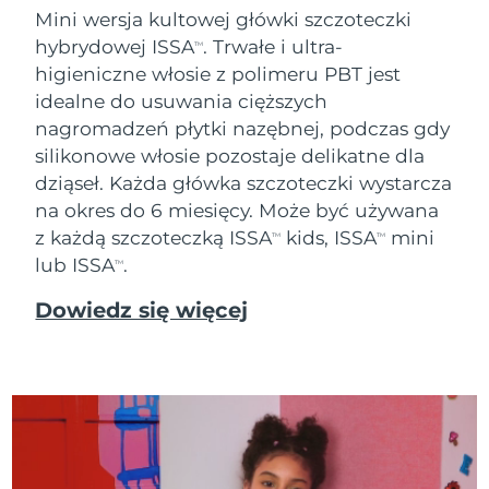
Mini wersja kultowej główki szczoteczki
Oczekiwany czas dostawy
Tajlandia
hybrydowej ISSA
. Trwałe i ultra-
8/12/26
TM
higieniczne włosie z polimeru PBT jest
Oczekiwany czas dostawy
idealne do usuwania cięższych
Turcja
8/9/26
nagromadzeń płytki nazębnej, podczas gdy
silikonowe włosie pozostaje delikatne dla
Zjednoczone Emiraty
Oczekiwany czas dostawy
Arabskie
8/9/26
dziąseł. Każda główka szczoteczki wystarcza
na okres do 6 miesięcy. Może być używana
Oczekiwany czas dostawy
z każdą szczoteczką ISSA
kids, ISSA
mini
Wielka Brytania
TM
TM
8/8/26
lub ISSA
.
TM
Oczekiwany czas dostawy
Stany Zjednoczone
Dowiedz się więcej
8/9/26
Oczekiwany czas dostawy
Uzbekistan
8/13/26
Oczekiwany czas dostawy
Wietnam
8/14/26