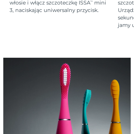
włosie i włącz szczoteczkę ISSA
mini
szczo
TM
3, naciskając uniwersalny przycisk.
Urząd
sekund
jamy u