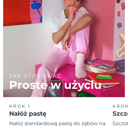
JAK STOSOWAĆ
Proste w użyciu
KROK 1
KROK
Nałóż pastę
Szcz
Nałóż standardową pastę do zębów na
Szczot