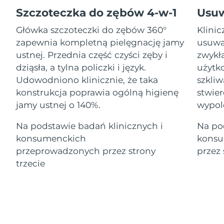
Serum
Gibraltar
All revitalizing eye massagers
issa™ Teeth Whitening Gel
8/12/26
Advanced pore care essentials
Szczoteczka do zębów 4-w-1
Usu
For healthy hair
18% PAP
Kosmetyki
Mężczyźni
Główka szczoteczki do zębów 360°
Klini
Oczekiwany czas dostawy
Grecja
8/8/26
zapewnia kompletną pielęgnację jamy
usuwa
ustnej. Przednia część czyści zęby i
zwykł
SRA Hongkong
Oczekiwany czas dostawy
dziąsła, a tylna policzki i język.
użytko
(Chiny)
8/9/26
Udowodniono klinicznie, że taka
szkli
Kupuj
konstrukcja poprawia ogólną higienę
stwier
Oczekiwany czas dostawy
Węgry
8/8/26
jamy ustnej o 140%.
wypol
Oczekiwany czas dostawy
Na podstawie badań klinicznych i
Na po
Islandia
FOREO APP
8/9/26
konsumenckich
konsu
O NAS
przeprowadzonych przez strony
przez 
Oczekiwany czas dostawy
Indonezja
8/6/26
trzecie
Oczekiwany czas dostawy
Irlandia
8/8/26
Oczekiwany czas dostawy
Wyspa Man
8/10/26