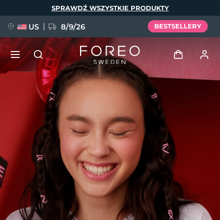
Przejdź
SPRAWDŹ WSZYSTKIE PRODUKTY
do
treści
US
8/9/26
BESTSELLERY
NOWOŚĆ
Zaloguj
Język
BREAKING NEWS
Profil użytkownika
English
Deutsch
Español
Moje urządzenia
FAQ™ Pure Beauty-Tech Elixir
Français
Italiano
Português
Moje zamówienia
Polski
Svenska
Русский
Türkçe
简体中文
繁體中文
Moje adresy
issa™ Teeth Whitening Set
Moje subskrypcje