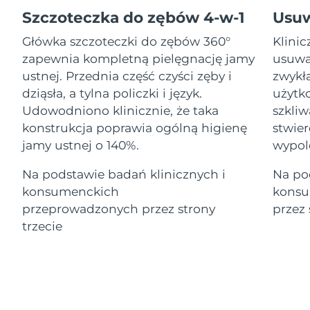
Serum
Gibraltar
All revitalizing eye massagers
issa™ Teeth Whitening Gel
12/08/2026
Advanced pore care essentials
Szczoteczka do zębów 4-w-1
Usu
For healthy hair
18% PAP
Kosmetyki
Mężczyźni
Główka szczoteczki do zębów 360°
Klini
Oczekiwany czas dostawy
Grecja
08/08/2026
zapewnia kompletną pielęgnację jamy
usuwa
ustnej. Przednia część czyści zęby i
zwykł
SRA Hongkong
Oczekiwany czas dostawy
dziąsła, a tylna policzki i język.
użytko
(Chiny)
09/08/2026
Udowodniono klinicznie, że taka
szkli
Kupuj
konstrukcja poprawia ogólną higienę
stwier
Oczekiwany czas dostawy
Węgry
08/08/2026
jamy ustnej o 140%.
wypol
Oczekiwany czas dostawy
Na podstawie badań klinicznych i
Na po
Islandia
FOREO APP
09/08/2026
konsumenckich
konsu
O NAS
przeprowadzonych przez strony
przez 
Oczekiwany czas dostawy
Indonezja
06/08/2026
trzecie
Oczekiwany czas dostawy
Irlandia
08/08/2026
Oczekiwany czas dostawy
Wyspa Man
10/08/2026