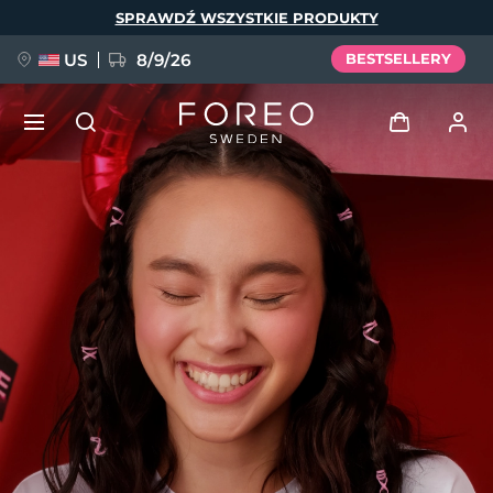
Przejdź
SPRAWDŹ WSZYSTKIE PRODUKTY
do
treści
US
8/9/26
BESTSELLERY
NOWOŚĆ
Zaloguj
Język
BREAKING NEWS
Profil użytkownika
English
Deutsch
Español
Moje urządzenia
FAQ™ Pure Beauty-Tech Elixir
Français
Italiano
Português
Moje zamówienia
Polski
Svenska
Русский
Türkçe
简体中文
繁體中文
Moje adresy
issa™ Teeth Whitening Set
Moje subskrypcje