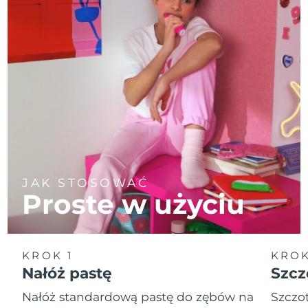
JAK STOSOWAĆ
Proste w użyciu
KROK 1
KROK
Nałóż pastę
Szcz
Nałóż standardową pastę do zębów na
Szczot