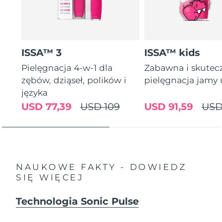
ISSA™ 3
ISSA™ kids
Pielęgnacja 4-w-1 dla
Zabawna i skutec
zębów, dziąseł, polików i
pielęgnacja jamy 
języka
USD 77,39
USD 109
USD 91,59
USD
NAUKOWE FAKTY - DOWIEDZ
SIĘ WIĘCEJ
Technologia Sonic Pulse