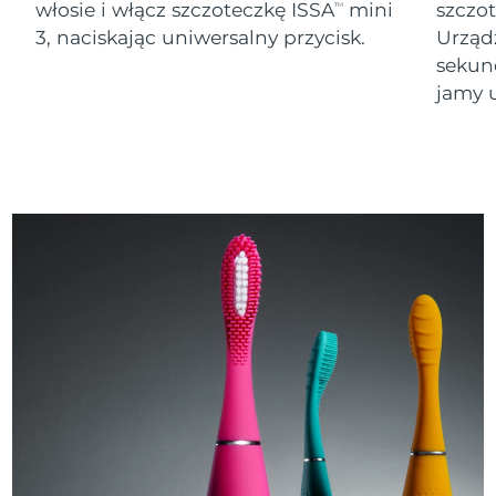
włosie i włącz szczoteczkę ISSA
mini
szczo
TM
3, naciskając uniwersalny przycisk.
Urząd
sekund
jamy u