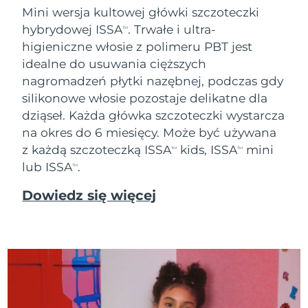
Mini wersja kultowej główki szczoteczki
Oczekiwany czas dostawy
Tajlandia
hybrydowej ISSA
. Trwałe i ultra-
12/08/2026
TM
higieniczne włosie z polimeru PBT jest
Oczekiwany czas dostawy
idealne do usuwania cięższych
Turcja
09/08/2026
nagromadzeń płytki nazębnej, podczas gdy
silikonowe włosie pozostaje delikatne dla
Zjednoczone Emiraty
Oczekiwany czas dostawy
Arabskie
09/08/2026
dziąseł. Każda główka szczoteczki wystarcza
na okres do 6 miesięcy. Może być używana
Oczekiwany czas dostawy
z każdą szczoteczką ISSA
kids, ISSA
mini
Wielka Brytania
TM
TM
08/08/2026
lub ISSA
.
TM
Oczekiwany czas dostawy
Stany Zjednoczone
Dowiedz się więcej
09/08/2026
Oczekiwany czas dostawy
Uzbekistan
13/08/2026
Oczekiwany czas dostawy
Wietnam
14/08/2026