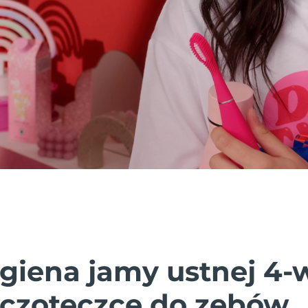
igiena jamy ustnej 4-
zczoteczce do zębów.