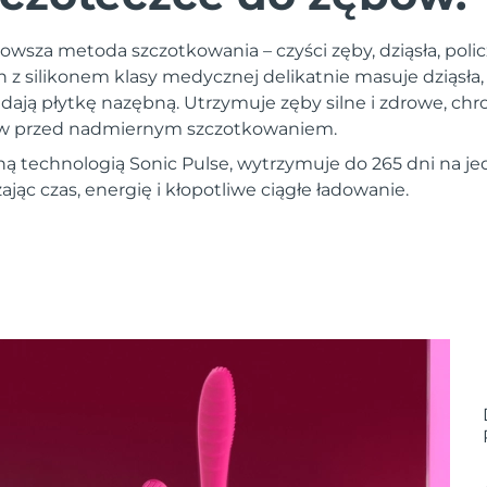
owsza metoda szczotkowania – czyści zęby, dziąsła, policz
n z silikonem klasy medycznej delikatnie masuje dziąsła
dają płytkę nazębną. Utrzymuje zęby silne i zdrowe, chr
ębów przed nadmiernym szczotkowaniem.
ą technologią Sonic Pulse, wytrzymuje do 265 dni na 
ąc czas, energię i kłopotliwe ciągłe ładowanie.