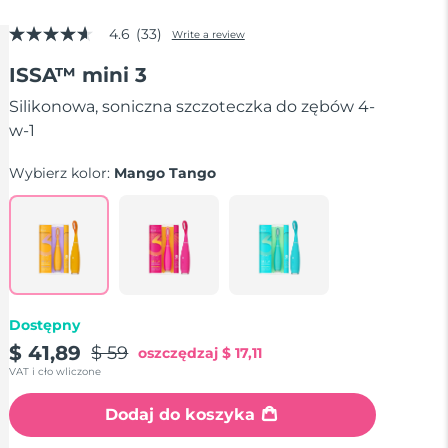
4.6
(33)
Write a review
4.6
out
ISSA™ mini 3
of
5
stars,
Silikonowa, soniczna szczoteczka do zębów 4-
average
w-1
rating
value.
Read
Wybierz kolor:
Mango Tango
33
Reviews.
Same
page
link.
Dostępny
$ 41,89
$ 59
oszczędzaj
$ 17,11
VAT i cło wliczone
Dodaj do koszyka