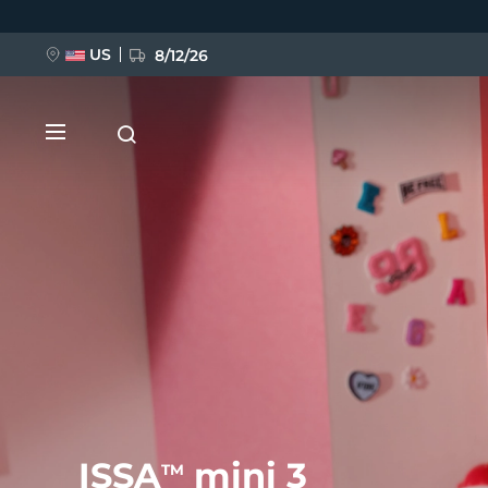
Przejdź
do
treści
US
8/12/26
NOWOŚĆ
BREAKING NEWS
FAQ™ Pure Beauty-Tech Elixir
ISSA
mini 3
TM