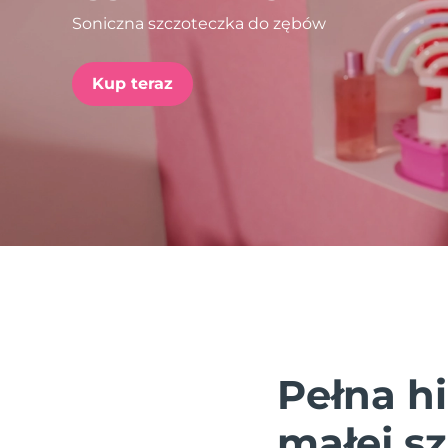
Soniczna szczoteczka do zębów
issa™ Teeth Whitening Set
Kup teraz
FAQ™ Dual LED Panel
POPULARNY
Specjalne oferty
Bestsellery
Pełna h
małej s