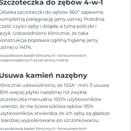
Szczoteczka do zębów 4-w-1
Główka szczoteczki do zębów 360° zapewnia
kompletną pielęgnację jamy ustnej. Przednia
część czyści zęby i dziąsła, a tylna policzki i
język. Udowodniono klinicznie, że taka
konstrukcja poprawia ogólną higienę jamy
ustnej o 140%.
Na podstawie badań klinicznych i konsumenckich
przeprowadzonych przez strony trzecie
Usuwa kamień nazębny
Klinicznie udowodniono, że ISSA
mini 3 usuwa
TM
30% więcej płytki nazębnej niż zwykła
szczoteczka manualna. 100% użytkowników
twierdzi, że nie ściera szkliwa zębów. 95%
użytkowników stwierdza, że ich zęby są gładsze
i bardziej wypolerowane po szczotkowaniu.
Na podstawie badań klinicznych i konsumenckich