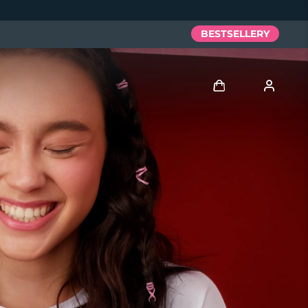
BESTSELLERY
Zaloguj
Profil użytkownika
Moje urządzenia
Moje zamówienia
Moje adresy
Moje subskrypcje