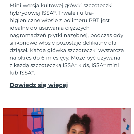
Mini wersja kultowej główki szczoteczki
Oczekiwany czas dostawy
Tajlandia
hybrydowej ISSA
. Trwałe i ultra-
12/08/2026
TM
higieniczne włosie z polimeru PBT jest
Oczekiwany czas dostawy
idealne do usuwania cięższych
Turcja
09/08/2026
nagromadzeń płytki nazębnej, podczas gdy
silikonowe włosie pozostaje delikatne dla
Zjednoczone Emiraty
Oczekiwany czas dostawy
Arabskie
09/08/2026
dziąseł. Każda główka szczoteczki wystarcza
na okres do 6 miesięcy. Może być używana
Oczekiwany czas dostawy
z każdą szczoteczką ISSA
kids, ISSA
mini
Wielka Brytania
TM
TM
08/08/2026
lub ISSA
.
TM
Oczekiwany czas dostawy
Stany Zjednoczone
Dowiedz się więcej
09/08/2026
Oczekiwany czas dostawy
Uzbekistan
13/08/2026
Oczekiwany czas dostawy
Wietnam
14/08/2026