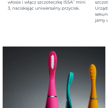
włosie i włącz szczoteczkę ISSA
mini
szczo
TM
3, naciskając uniwersalny przycisk.
Urząd
sekund
jamy u