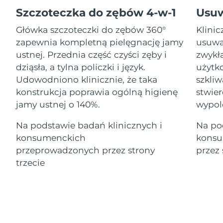
Serum
Gibraltar
All revitalizing eye massagers
issa™ Teeth Whitening Gel
12/08/2026
Advanced pore care essentials
Szczoteczka do zębów 4-w-1
Usu
For healthy hair
18% PAP
Kosmetyki
Mężczyźni
Główka szczoteczki do zębów 360°
Klini
Oczekiwany czas dostawy
Grecja
08/08/2026
zapewnia kompletną pielęgnację jamy
usuwa
ustnej. Przednia część czyści zęby i
zwykł
SRA Hongkong
Oczekiwany czas dostawy
dziąsła, a tylna policzki i język.
użytko
(Chiny)
09/08/2026
Udowodniono klinicznie, że taka
szkli
Kupuj
konstrukcja poprawia ogólną higienę
stwier
Oczekiwany czas dostawy
Węgry
08/08/2026
jamy ustnej o 140%.
wypol
Oczekiwany czas dostawy
Na podstawie badań klinicznych i
Na po
Islandia
FOREO APP
09/08/2026
konsumenckich
konsu
O NAS
przeprowadzonych przez strony
przez 
Oczekiwany czas dostawy
Indonezja
06/08/2026
trzecie
Oczekiwany czas dostawy
Irlandia
08/08/2026
Oczekiwany czas dostawy
Wyspa Man
10/08/2026