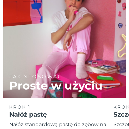
JAK STOSOWAĆ
Proste w użyciu
KROK 1
KROK
Nałóż pastę
Szcz
Nałóż standardową pastę do zębów na
Szczot