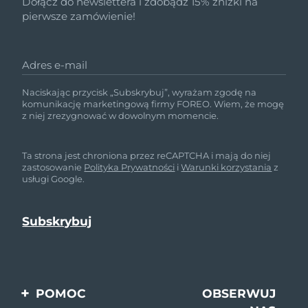
Dołącz do newslettera i zdobądź 15% zniżki na
pierwsze zamówienie!
Adres e-mail
Naciskając przycisk „Subskrybuj”, wyrażam zgodę na
komunikację marketingową firmy FOREO. Wiem, że mogę
z niej zrezygnować w dowolnym momencie.
Ta strona jest chroniona przez reCAPTCHA i mają do niej
zastosowanie
Polityka Prywatności
i
Warunki korzystania
z
usługi Google.
POMOC
OBSERWUJ