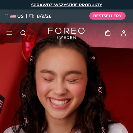
Przejdź
SPRAWDŹ WSZYSTKIE PRODUKTY
do
treści
US
8/9/26
BESTSELLERY
NOWOŚĆ
Zaloguj
Język
BREAKING NEWS
Profil użytkownika
English
Deutsch
Español
Moje urządzenia
FAQ™ Pure Beauty-Tech Elixir
Français
Italiano
Português
Moje zamówienia
Polski
Svenska
Русский
Türkçe
简体中文
繁體中文
Moje adresy
issa™ Teeth Whitening Set
Moje subskrypcje