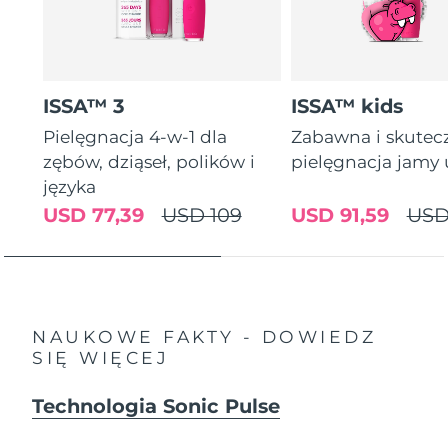
ISSA™ 3
ISSA™ kids
Pielęgnacja 4-w-1 dla
Zabawna i skutec
zębów, dziąseł, polików i
pielęgnacja jamy 
języka
USD 77,39
USD 109
USD 91,59
USD
NAUKOWE FAKTY - DOWIEDZ
SIĘ WIĘCEJ
Technologia Sonic Pulse