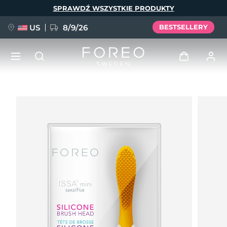
Przejdź
SPRAWDŹ WSZYSTKIE PRODUKTY
do
treści
US
8/9/26
BESTSELLERY
NOWOŚĆ
Zaloguj
Język
BREAKING NEWS
Profil użytkownika
English
Deutsch
Español
Moje urządzenia
FAQ™ Pure Beauty-Tech Elixir
Français
Italiano
Português
Moje zamówienia
Polski
Svenska
Русский
Türkçe
简体中文
繁體中文
Moje adresy
issa™ Teeth Whitening Set
Moje subskrypcje