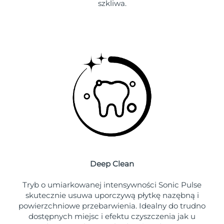
szkliwa.
Oczekiwany czas dostawy
Tajlandia
8/14/26
Oczekiwany czas dostawy
Turcja
8/11/26
Zjednoczone Emiraty
Oczekiwany czas dostawy
Arabskie
8/11/26
Oczekiwany czas dostawy
Wielka Brytania
8/10/26
Oczekiwany czas dostawy
Stany Zjednoczone
8/11/26
Deep Clean
Oczekiwany czas dostawy
Uzbekistan
8/15/26
Tryb o umiarkowanej intensywności Sonic Pulse
skutecznie usuwa uporczywą płytkę nazębną i
Oczekiwany czas dostawy
Wietnam
8/16/26
powierzchniowe przebarwienia. Idealny do trudno
dostępnych miejsc i efektu czyszczenia jak u