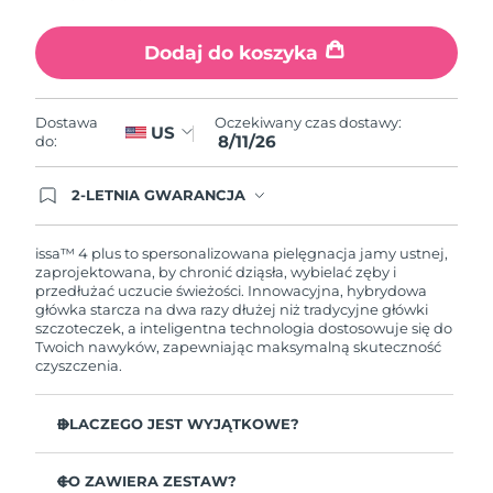
Dodaj do koszyka
Oczekiwany czas dostawy:
Dostawa
US
8/11/26
do:
2-LETNIA GWARANCJA
Dzisiejsze zamówienie uprawnia do korzystania z
pełnej gwarancji FOREO. Oznacza to, że w
przypadku wystąpienia problemów w ciągu 2 lat
issa™ 4 plus to spersonalizowana pielęgnacja jamy ustnej,
od zakupu, FOREO bezpłatnie wymieni produkt.
zaprojektowana, by chronić dziąsła, wybielać zęby i
przedłużać uczucie świeżości. Innowacyjna, hybrydowa
główka starcza na dwa razy dłużej niż tradycyjne główki
szczoteczek, a inteligentna technologia dostosowuje się do
Twoich nawyków, zapewniając maksymalną skuteczność
czyszczenia.
DLACZEGO JEST WYJĄTKOWE?
Bateria działa nawet do 1 roku na jednym ładowaniu
USB.
CO ZAWIERA ZESTAW?