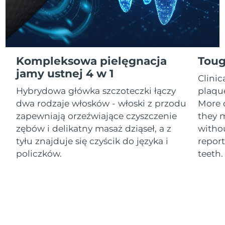
Oczekiwany czas dostawy
Izrael
8/14/26
Oczekiwany czas dostawy
Włochy
8/10/26
Kompleksowa pielęgnacja
Toug
jamy ustnej 4 w 1
Clini
Oczekiwany czas dostawy
Japonia
8/13/26
Hybrydowa główka szczoteczki łączy
plaqu
dwa rodzaje włosków - włoski z przodu
More 
Oczekiwany czas dostawy
Jersey
zapewniają orzeźwiające czyszczenie
they m
8/15/26
zębów i delikatny masaż dziąseł, a z
withou
Oczekiwany czas dostawy
tyłu znajduje się czyścik do języka i
report
Kazachstan
8/12/26
policzków.
teeth
Oczekiwany czas dostawy
Kuwejt
8/10/26
Oczekiwany czas dostawy
Łotwa
8/10/26