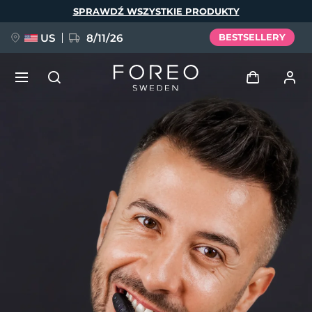
Przejdź
SPRAWDŹ WSZYSTKIE PRODUKTY
do
treści
US
8/11/26
BESTSELLERY
NOWOŚĆ
Zaloguj
Język
BREAKING NEWS
Profil użytkownika
English
Deutsch
Español
Moje urządzenia
FAQ™ Pure Beauty-Tech Elixir
Français
Italiano
Português
Moje zamówienia
Polski
Svenska
Русский
Türkçe
简体中文
繁體中文
Moje adresy
issa™ Teeth Whitening Set
Moje subskrypcje