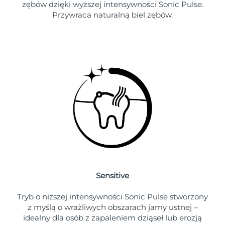
8/10/26
zębów dzięki wyższej intensywności Sonic Pulse.
Przywraca naturalną biel zębów.
Oczekiwany czas dostawy
Słowenia
8/10/26
Republika
Oczekiwany czas dostawy
Południowej Afryki
8/18/26
Oczekiwany czas dostawy
Korea Południowa
8/12/26
Oczekiwany czas dostawy
Hiszpania
8/10/26
Oczekiwany czas dostawy
Szwecja
8/10/26
Sensitive
Oczekiwany czas dostawy
Szwajcaria
8/10/26
Tryb o niższej intensywności Sonic Pulse stworzony
z myślą o wrażliwych obszarach jamy ustnej –
Oczekiwany czas dostawy
Tajwan
8/15/26
idealny dla osób z zapaleniem dziąseł lub erozją