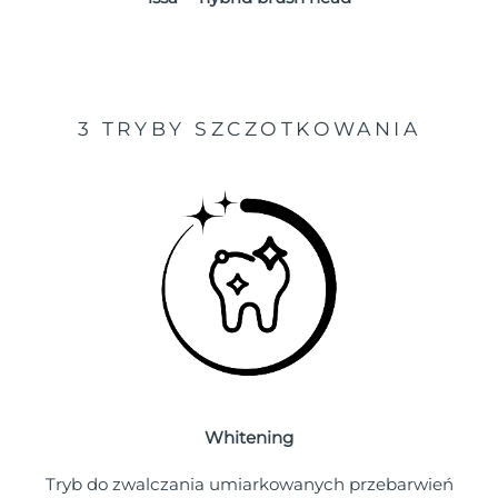
Oczekiwany czas dostawy
Portoryko
8/12/26
Oczekiwany czas dostawy
Katar
8/11/26
3 TRYBY SZCZOTKOWANIA
Oczekiwany czas dostawy
Reunion
8/15/26
Oczekiwany czas dostawy
Rumunia
8/10/26
Oczekiwany czas dostawy
Rosja
8/18/26
Oczekiwany czas dostawy
Arabia Saudyjska
8/11/26
Oczekiwany czas dostawy
Singapur
8/12/26
Whitening
Oczekiwany czas dostawy
Tryb do zwalczania umiarkowanych przebarwień
Słowacja