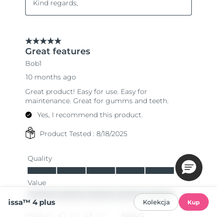
issa™ 4 plus
Kolekcja
Kup