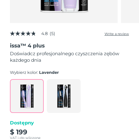
4.8
(5)
Write a review
4.8
out
issa™ 4 plus
of
5
Doświadcz profesjonalnego czyszczenia zębów
stars,
każdego dnia
average
rating
value.
Wybierz kolor:
Lavender
Read
5
Reviews.
Same
page
link.
Dostępny
$ 199
VAT i cło wliczone