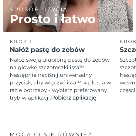
SPOSÓB UŻYCIA
Prosto i łatwo
KROK 1
KROK
Nałóż pastę do zębów
Szcz
Nałóż swoją ulubioną pastę do zębów
Szczot
na główkę szczoteczki issa™.
szczot
Następnie naciśnij uniwersalny
Następ
przycisk, aby włączyć issa™ 4 plus, a w
wewnę
razie potrzeby - wybierz preferowany
części
tryb w aplikacji.
Pobierz aplikację
MOGĄ CI SIĘ RÓWNIEŻ