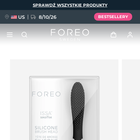
Przejdź
SPRAWDŹ WSZYSTKIE PRODUKTY
do
treści
US
8/10/26
BESTSELLERY
NOWOŚĆ
Zaloguj
Język
BREAKING NEWS
Profil użytkownika
English
Deutsch
Español
Moje urządzenia
FAQ™ Pure Beauty-Tech Elixir
Français
Italiano
Português
Moje zamówienia
Polski
Svenska
Русский
Türkçe
简体中文
繁體中文
Moje adresy
issa™ Teeth Whitening Set
Moje subskrypcje