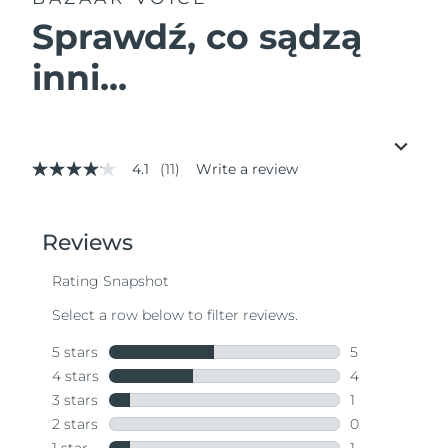
Sprawdź, co sądzą
inni...
4.1
(11)
Write a review
4.1
out
of
5
stars,
average
rating
value.
Read
11
Reviews.
Same
page
link.