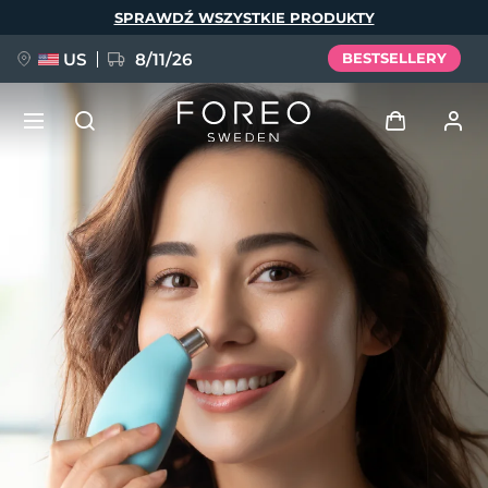
Przejdź
SPRAWDŹ WSZYSTKIE PRODUKTY
do
treści
US
8/11/26
BESTSELLERY
NOWOŚĆ
Zaloguj
Język
BREAKING NEWS
Profil użytkownika
English
Deutsch
Español
Moje urządzenia
FAQ™ Pure Beauty-Tech Elixir
Français
Italiano
Português
Moje zamówienia
Polski
Svenska
Русский
Türkçe
简体中文
繁體中文
Moje adresy
issa™ Teeth Whitening Set
Moje subskrypcje