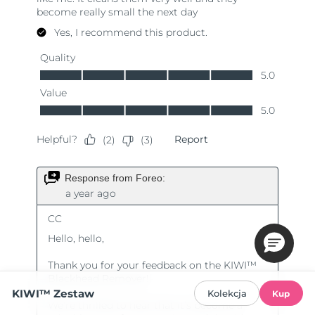
KIWI™ Zestaw
Kolekcja
Kup