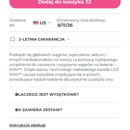
Dodaj do koszyka
Oczekiwany czas dostawy
Portoryko
8/12/26
Oczekiwany czas dostawy:
Dostawa
Oczekiwany czas dostawy
US
Katar
8/11/26
do:
8/11/26
Oczekiwany czas dostawy
2-LETNIA GWARANCJA
Reunion
8/15/26
Dzisiejsze zamówienie uprawnia do korzystania z
pełnej gwarancji FOREO. Oznacza to, że w
przypadku wystąpienia problemów w ciągu 2 lat
Pozbądź się głębokich wągrów, wyprysków, sebum i
Oczekiwany czas dostawy
Rumunia
od zakupu, FOREO bezpłatnie wymieni produkt.
innych niedoskonałości na twarzy za pomocą najlepszego
8/10/26
urządzenia do usuwania i wysysania wągrów na świecie –
KIWI™. Dzięki ssaniu i technologii niebieskiego światła LED
Oczekiwany czas dostawy
KIWI™ usuwa wszystkie znajdujące się w porach,
Rosja
8/18/26
powodujące trądzik bakterie dla wyraźnie czystszej cery.
Oczekiwany czas dostawy
Arabia Saudyjska
DLACZEGO JEST WYJĄTKOWE?
8/11/26
Ssanie wyciąga brud z porów, aby je odblokować.
Oczekiwany czas dostawy
CO ZAWIERA ZESTAW?
Singapur
Niebieskie światło LED (415 nm) zapobiega przyszłym
8/12/26
wypryskom i sterylizuje urządzenie.
KIWI™
Zmniejsza pory dla gładkiej cery bez niedoskonałości.
Instrukcja obsługi
Oczekiwany czas dostawy
Kabel ładujący USB
Słowacja