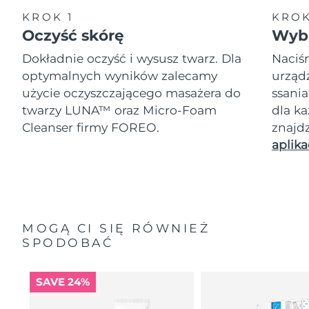
KROK 1
KROK
Oczyść skórę
Wybi
Dokładnie oczyść i wysusz twarz. Dla
Naciśn
optymalnych wyników zalecamy
urząd
użycie oczyszczającego masażera do
ssania
twarzy LUNA™ oraz Micro-Foam
dla k
Cleanser firmy FOREO.
znajd
aplika
MOGĄ CI SIĘ RÓWNIEŻ
SPODOBAĆ
SAVE 24%