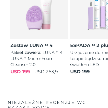
Zestaw LUNA™ 4
ESPADA™ 2 plu
Pakiet zawiera:
LUNA™ 4 i
Urządzenie do mi
LUNA™ Micro-Foam
terapii trądziku n
Cleanser 2.0
światłem LED
USD 199
USD 263,9
USD 199
NIEZALEŻNE RECENZJE
WG
BAZAAR VOICE