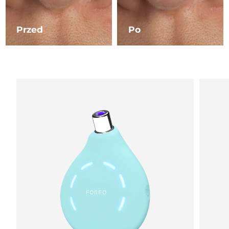
Oczekiwany czas dostawy
Liban
8/11/26
Przed
Po
Oczekiwany czas dostawy
Litwa
8/10/26
Oczekiwany czas dostawy
Luksemburg
8/10/26
Oczekiwany czas dostawy
SRA Makau (Chiny)
8/12/26
Oczekiwany czas dostawy
Malezja
8/13/26
Oczekiwany czas dostawy
Malta
8/10/26
Oczekiwany czas dostawy
Meksyk
8/14/26
Oczekiwany czas dostawy
Monako
8/11/26