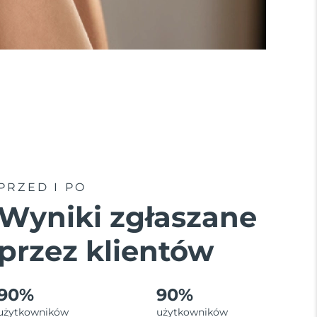
PRZED I PO
Wyniki zgłaszane
przez klientów
90%
90%
użytkowników
użytkowników