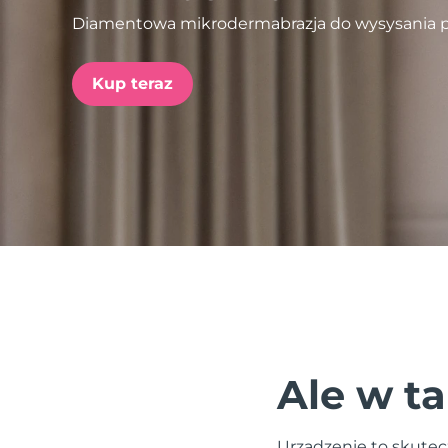
Diamentowa mikrodermabrazja do wysysania 
issa™ Teeth Whitening Set
Kup teraz
FAQ™ Dual LED Panel
POPULARNY
Specjalne oferty
Bestsellery
Ale w ta
Urządzenie to skutecz