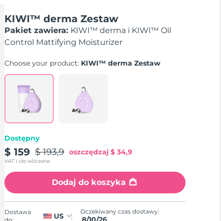
KIWI™ derma Zestaw
Pakiet zawiera:
KIWI™ derma i KIWI™ Oil
Control Mattifying Moisturizer
Choose your product:
KIWI™ derma Zestaw
Dostępny
$ 159
$ 193,9
oszczędzaj
$ 34,9
VAT i cło wliczone
Dodaj do koszyka
Oczekiwany czas dostawy:
Dostawa
US
8/10/26
do: