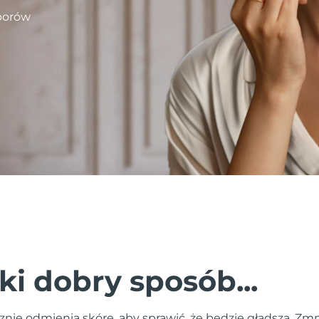
porów
ki dobry sposób...
nie odmienia skórę, aby sprawić, że będzie gładsza. Zmn