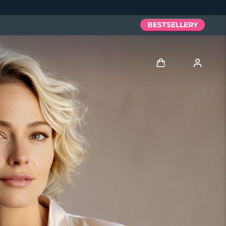
BESTSELLERY
Zaloguj
Profil użytkownika
Moje urządzenia
Moje zamówienia
Moje adresy
Moje subskrypcje