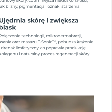
odnowy skóry, co zmniejsza niedoskonałości,
jak blizny, pigmentacja i oznaki starzenia.
Ujędrnia skórę i zwiększa
blask
Połączenie technologii, mikrodermabrazji,
ssania oraz masażu T-Sonic™, pobudza krążenie
i drenaż limfatyczny, co poprawia produkcję
kolagenu i naturalny proces regeneracji skóry.