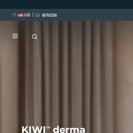
Przejdź
do
treści
US
8/10/26
NOWOŚĆ
BREAKING NEWS
FAQ™ Pure Beauty-Tech Elixir
KIWI
derma
™