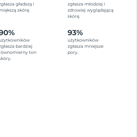
zgłasza gładszą i
zgłasza młodziej i
miększą skórę.
zdrowiej wyglądającą
skórę.
90%
93%
użytkowników
użytkowników
zgłasza bardziej
zgłasza mniejsze
równomierny ton
pory.
skóry.