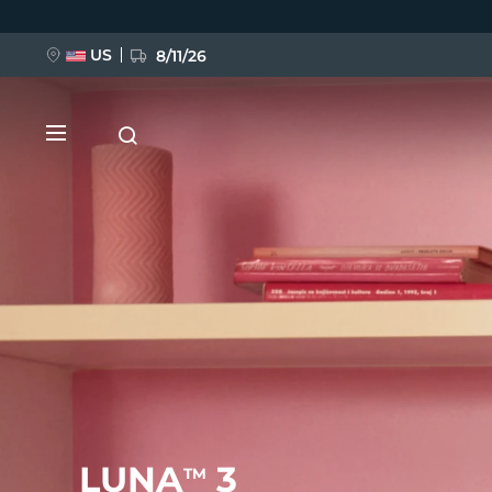
Przejdź
do
treści
US
8/11/26
NOWOŚĆ
BREAKING NEWS
FAQ™ Pure Beauty-Tech Elixir
LUNA
3
TM