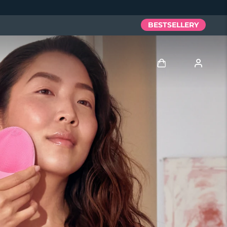
BESTSELLERY
Zaloguj
Profil użytkownika
Moje urządzenia
Moje zamówienia
Moje adresy
Moje subskrypcje