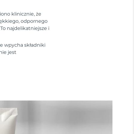
no klinicznie, że
iękkiego, odpornego
To najdelikatniejsze i
re wpycha składniki
ie jest