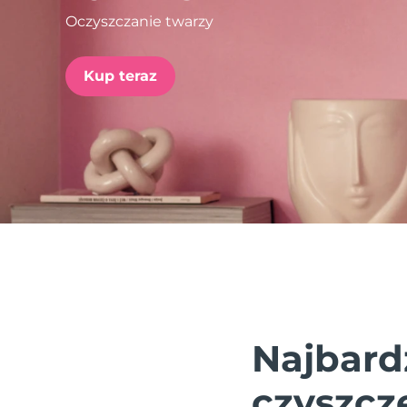
Oczyszczanie twarzy
issa™ Teeth Whitening Set
Kup teraz
FAQ™ Dual LED Panel
POPULARNY
Specjalne oferty
Bestsellery
Najbard
czyszcz