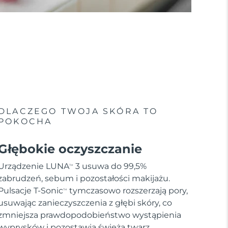
DLACZEGO TWOJA SKÓRA TO
POKOCHA
Głębokie oczyszczanie
Urządzenie LUNA
3 usuwa do 99,5%
TM
zabrudzeń, sebum i pozostałości makijażu.
Pulsacje T-Sonic
tymczasowo rozszerzają pory,
TM
usuwając zanieczyszczenia z głębi skóry, co
zmniejsza prawdopodobieństwo wystąpienia
wyprysków i pozostawia świeżą twarz.