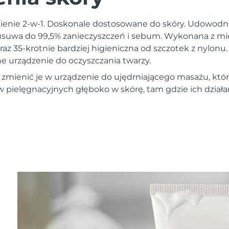
nienie 2-w-1. Doskonale dostosowane do skóry. Udowodnio
usuwa do 99,5% zanieczyszczeń i sebum. Wykonana z m
raz 35-krotnie bardziej higieniczna od szczotek z nylonu. 
ne urządzenie do oczyszczania twarzy.
 zmienić je w urządzenie do ujędrniającego masażu, któ
ielęgnacyjnych głęboko w skórę, tam gdzie ich działan