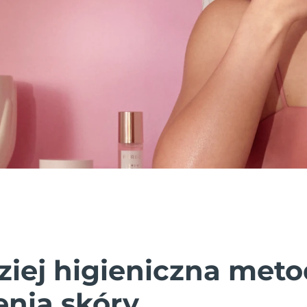
ziej higieniczna met
enia skóry