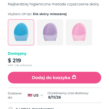
5
Najbardziej higieniczna metoda czyszczenia skóry
stars,
average
rating
Wybierz cilt tipi:
Dla skóry mieszanej
value.
Read
815
Reviews.
Same
page
link.
Dostępny
$ 219
VAT i cło wliczone
Dodaj do koszyka
Oczekiwany czas dostawy:
Dostawa
US
8/11/26
do: