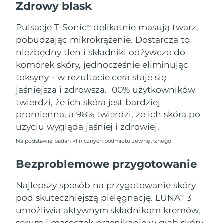
Zdrowy blask
Oczekiwany czas dostawy
Tajlandia
8/14/26
Pulsacje T-Sonic
delikatnie masują twarz,
TM
pobudzając mikrokrążenie. Dostarcza to
Oczekiwany czas dostawy
Turcja
8/11/26
niezbędny tlen i składniki odżywcze do
komórek skóry, jednocześnie eliminując
Zjednoczone Emiraty
Oczekiwany czas dostawy
toksyny - w rezultacie cera staje się
Arabskie
8/11/26
jaśniejsza i zdrowsza. 100% użytkowników
twierdzi, że ich skóra jest bardziej
Oczekiwany czas dostawy
Wielka Brytania
promienna, a 98% twierdzi, że ich skóra po
8/10/26
użyciu wygląda jaśniej i zdrowiej.
Oczekiwany czas dostawy
Stany Zjednoczone
Na podstawie badań klinicznych podmiotu zewnętrznego
8/11/26
Bezproblemowe przygotowanie
Oczekiwany czas dostawy
Uzbekistan
8/15/26
Najlepszy sposób na przygotowanie skóry
Oczekiwany czas dostawy
pod skuteczniejszą pielęgnację. LUNA
3
Wietnam
TM
8/16/26
umożliwia aktywnym składnikom kremów,
serum i maseczek przenikanie w głąb skóry,