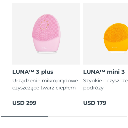
letnia gwarancja)
16 intensywności, ergonomiczny i lekki design z
instrukcjami zabiegów w aplikacji.
LUNA™ 3 plus
LUNA™ mini 3
Urządzenie mikroprądowe
Szybkie oczyszcz
czyszczące twarz ciepłem
podróży
USD 299
USD 179