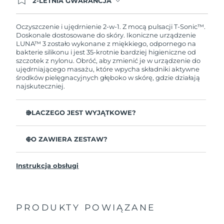
2-LETNIA GWARANCJA
Dzisiejsze zamówienie uprawnia do korzystania z
pełnej gwarancji FOREO. Oznacza to, że w
przypadku wystąpienia problemów w ciągu 2 lat
Oczyszczenie i ujędrnienie 2-w-1. Z mocą pulsacji T-Sonic™.
od zakupu, FOREO bezpłatnie wymieni produkt.
Doskonale dostosowane do skóry. Ikoniczne urządzenie
LUNA™ 3 zostało wykonane z miękkiego, odpornego na
bakterie silikonu i jest 35-krotnie bardziej higieniczne od
szczotek z nylonu. Obróć, aby zmienić je w urządzenie do
ujędrniającego masażu, które wpycha składniki aktywne
środków pielęgnacyjnych głęboko w skórę, gdzie działają
najskuteczniej.
DLACZEGO JEST WYJĄTKOWE?
Udowodniono klinicznie, że usuwa 99,5%
zanieczyszczeń, sebum i pozostałości makijażu.
CO ZAWIERA ZESTAW?
Usuń zalegające głęboko w porach nieczystości,
LUNA
3
™
zmniejszając prawdopodobieństwo wyprysków.
Instrukcja obsługi
Kabel ładujący USB
Wygładza drobne linie i odpręża miejsca napięcia
mięśni twarzy.
Saszetka
Masuje twarz, aby zwiększyć mikrokrążenie dla
Przewodnik „Szybki start”
jaśniejszej, zdrowszej cery.
PRODUKTY POWIĄZANE
Ogólna instrukcja
Ultramiękkie wypustki z silikonu delikatnie usuwają
2-letnia gwarancja (Hiszpania, Portugalia, Szwecja: 3-
martwy naskórek bez ścierania.