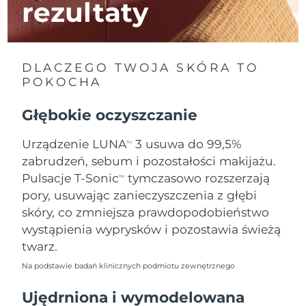
rezultaty
Oczekiwany czas dostawy
Izrael
8/14/26
DLACZEGO TWOJA SKÓRA TO
Oczekiwany czas dostawy
Włochy
8/10/26
POKOCHA
Oczekiwany czas dostawy
Głębokie oczyszczanie
Japonia
8/13/26
Urządzenie LUNA
3 usuwa do 99,5%
TM
Oczekiwany czas dostawy
Jersey
zabrudzeń, sebum i pozostałości makijażu.
8/15/26
Pulsacje T-Sonic
tymczasowo rozszerzają
TM
Oczekiwany czas dostawy
Kazachstan
pory, usuwając zanieczyszczenia z głębi
8/12/26
skóry, co zmniejsza prawdopodobieństwo
wystąpienia wyprysków i pozostawia świeżą
Oczekiwany czas dostawy
Kuwejt
8/10/26
twarz.
Na podstawie badań klinicznych podmiotu zewnętrznego
Oczekiwany czas dostawy
Łotwa
8/10/26
Ujędrniona i wymodelowana