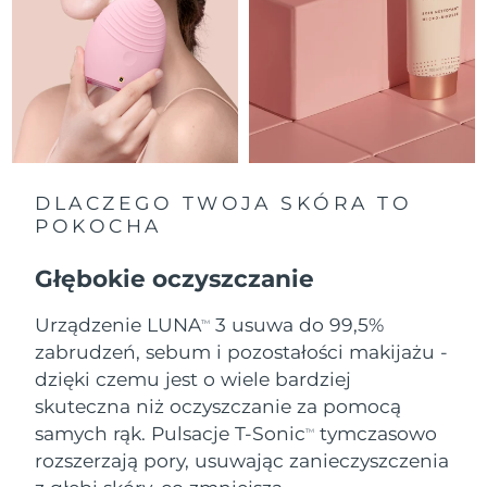
Oczekiwany czas dostawy
Holandia
8/10/26
Oczekiwany czas dostawy
Nowa Zelandia
8/10/26
Oczekiwany czas dostawy
Norwegia
8/10/26
DLACZEGO TWOJA SKÓRA TO
POKOCHA
Oczekiwany czas dostawy
Oman
8/13/26
Głębokie oczyszczanie
Oczekiwany czas dostawy
Filipiny
Urządzenie LUNA
3 usuwa do 99,5%
8/13/26
TM
zabrudzeń, sebum i pozostałości makijażu -
Oczekiwany czas dostawy
dzięki czemu jest o wiele bardziej
Polska
8/11/26
skuteczna niż oczyszczanie za pomocą
samych rąk. Pulsacje T-Sonic
tymczasowo
Oczekiwany czas dostawy
TM
Portugalia
8/10/26
rozszerzają pory, usuwając zanieczyszczenia