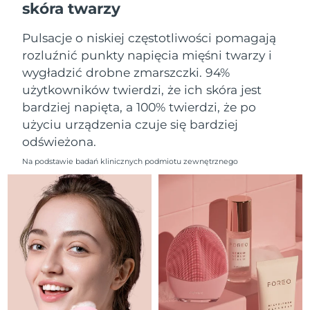
skóra twarzy
Oczekiwany czas dostawy
Liban
8/11/26
Pulsacje o niskiej częstotliwości pomagają
Oczekiwany czas dostawy
Litwa
rozluźnić punkty napięcia mięśni twarzy i
8/10/26
wygładzić drobne zmarszczki. 94%
użytkowników twierdzi, że ich skóra jest
Oczekiwany czas dostawy
Luksemburg
8/10/26
bardziej napięta, a 100% twierdzi, że po
użyciu urządzenia czuje się bardziej
Oczekiwany czas dostawy
SRA Makau (Chiny)
odświeżona.
8/12/26
Na podstawie badań klinicznych podmiotu zewnętrznego
Oczekiwany czas dostawy
Malezja
8/13/26
Oczekiwany czas dostawy
Malta
8/10/26
Oczekiwany czas dostawy
Meksyk
8/14/26
Oczekiwany czas dostawy
Monako
8/11/26