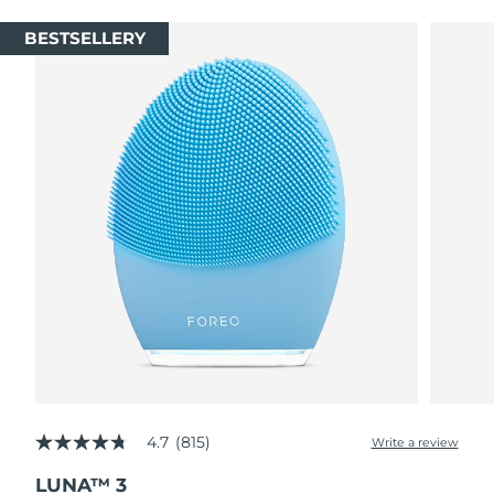
BESTSELLERY
4.7
(815)
Write a review
4.7
out
LUNA™ 3
of