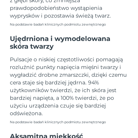
z głębi skóry, co zmniejsza
Oczekiwany czas dostawy
Portoryko
prawdopodobieństwo wystąpienia
8/12/26
wyprysków i pozostawia świeżą twarz.
Oczekiwany czas dostawy
Katar
Na podstawie badań klinicznych podmiotu zewnętrznego
8/11/26
Ujędrniona i wymodelowana
Oczekiwany czas dostawy
Reunion
skóra twarzy
8/15/26
Pulsacje o niskiej częstotliwości pomagają
Oczekiwany czas dostawy
Rumunia
8/10/26
rozluźnić punkty napięcia mięśni twarzy i
wygładzić drobne zmarszczki, dzięki czemu
Oczekiwany czas dostawy
Rosja
cera staje się bardziej jędrna. 94%
8/18/26
użytkowników twierdzi, że ich skóra jest
Oczekiwany czas dostawy
bardziej napięta, a 100% twierdzi, że po
Arabia Saudyjska
8/11/26
użyciu urządzenia czuje się bardziej
odświeżona.
Oczekiwany czas dostawy
Singapur
8/12/26
Na podstawie badań klinicznych podmiotu zewnętrznego
Oczekiwany czas dostawy
Aksamitna miękkość
Słowacja