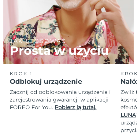
JAK STOSOWAĆ
Prosta w użyciu
KROK 1
KROK
Odblokuj urządzenie
Nałó
Zacznij od odblokowania urządzenia i
Zwilż 
zarejestrowania gwarancji w aplikacji
kosmet
FOREO For You.
Pobierz ją tutaj.
efektó
LUNA
T
urząd
przyci