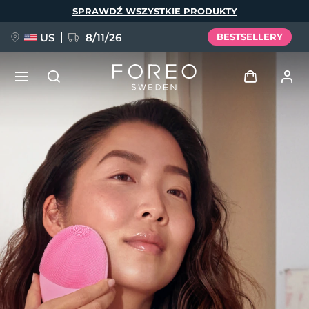
Przejdź
SPRAWDŹ WSZYSTKIE PRODUKTY
do
treści
US
8/11/26
BESTSELLERY
NOWOŚĆ
Zaloguj
Język
BREAKING NEWS
Profil użytkownika
English
Deutsch
Español
Moje urządzenia
FAQ™ Pure Beauty-Tech Elixir
Français
Italiano
Português
Moje zamówienia
Polski
Svenska
Русский
Türkçe
简体中文
繁體中文
Moje adresy
issa™ Teeth Whitening Set
Moje subskrypcje