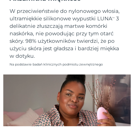
8/10/26
W przeciwieństwie do nylonowego włosia,
Oczekiwany czas dostawy
Słowenia
ultramiękkie silikonowe wypustki LUNA
3
8/10/26
TM
delikatnie złuszczają martwe komórki
Republika
Oczekiwany czas dostawy
naskórka, nie powodując przy tym otarć
Południowej Afryki
8/18/26
skóry. 98% użytkowników twierdzi, że po
użyciu skóra jest gładsza i bardziej miękka
Oczekiwany czas dostawy
Korea Południowa
w dotyku.
8/12/26
Na podstawie badań klinicznych podmiotu zewnętrznego
Oczekiwany czas dostawy
Hiszpania
8/10/26
Oczekiwany czas dostawy
Szwecja
8/10/26
Oczekiwany czas dostawy
Szwajcaria
8/10/26
Oczekiwany czas dostawy
Tajwan
8/15/26