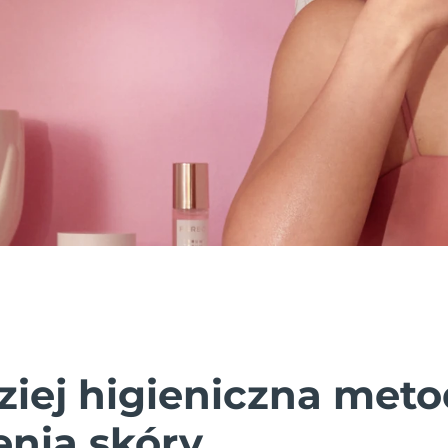
ziej higieniczna met
enia skóry