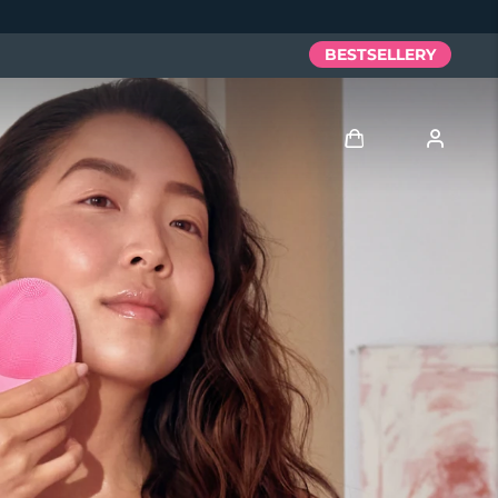
BESTSELLERY
Zaloguj
Profil użytkownika
Moje urządzenia
Moje zamówienia
Moje adresy
Moje subskrypcje