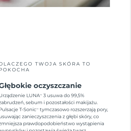
DLACZEGO TWOJA SKÓRA TO
POKOCHA
Głębokie oczyszczanie
Urządzenie LUNA
3 usuwa do 99,5%
TM
zabrudzeń, sebum i pozostałości makijażu.
Pulsacje T-Sonic
tymczasowo rozszerzają pory,
TM
usuwając zanieczyszczenia z głębi skóry, co
zmniejsza prawdopodobieństwo wystąpienia
wyprysków i pozostawia świeżą twarz.