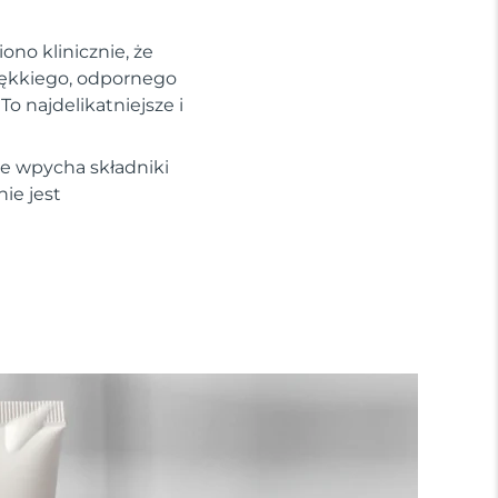
no klinicznie, że
iękkiego, odpornego
To najdelikatniejsze i
re wpycha składniki
ie jest