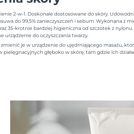
nienie 2-w-1. Doskonale dostosowane do skóry. Udowodnio
usuwa do 99,5% zanieczyszczeń i sebum. Wykonana z m
raz 35-krotnie bardziej higieniczna od szczotek z nylonu. 
ne urządzenie do oczyszczania twarzy.
 zmienić je w urządzenie do ujędrniającego masażu, któ
ielęgnacyjnych głęboko w skórę, tam gdzie ich działan