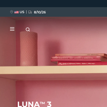
Przejdź
do
treści
US
8/10/26
NOWOŚĆ
BREAKING NEWS
FAQ™ Pure Beauty-Tech Elixir
LUNA
3
TM