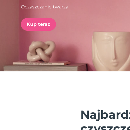
Oczyszczanie twarzy
issa™ Teeth Whitening Set
Kup teraz
FAQ™ Dual LED Panel
POPULARNY
Specjalne oferty
Bestsellery
Najbard
czyszcz