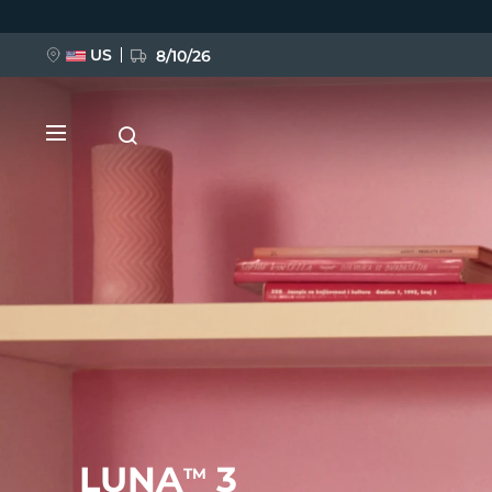
Przejdź
do
treści
US
8/10/26
NOWOŚĆ
BREAKING NEWS
FAQ™ Pure Beauty-Tech Elixir
LUNA
3
TM