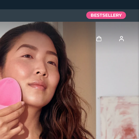
BESTSELLERY
Zaloguj
Profil użytkownika
Moje urządzenia
Moje zamówienia
Moje adresy
Moje subskrypcje