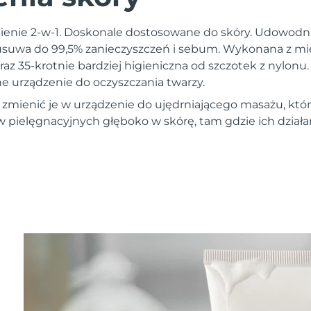
nienie 2-w-1. Doskonale dostosowane do skóry. Udowodnio
usuwa do 99,5% zanieczyszczeń i sebum. Wykonana z m
raz 35-krotnie bardziej higieniczna od szczotek z nylonu. 
ne urządzenie do oczyszczania twarzy.
 zmienić je w urządzenie do ujędrniającego masażu, któ
ielęgnacyjnych głęboko w skórę, tam gdzie ich działan