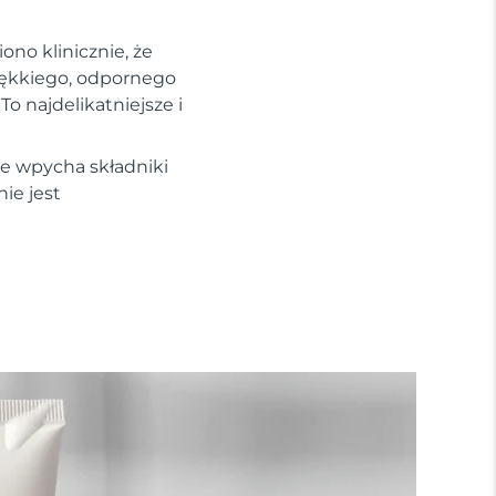
no klinicznie, że
iękkiego, odpornego
To najdelikatniejsze i
re wpycha składniki
ie jest