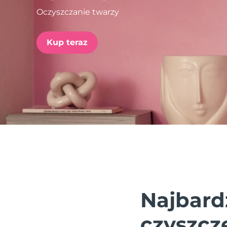
Oczyszczanie twarzy
issa™ Teeth Whitening Set
Kup teraz
FAQ™ Dual LED Panel
POPULARNY
Specjalne oferty
Bestsellery
Najbard
czyszcz