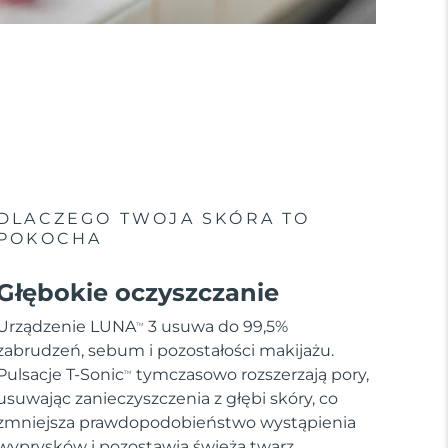
DLACZEGO TWOJA SKÓRA TO
POKOCHA
Głębokie oczyszczanie
Urządzenie LUNA
3 usuwa do 99,5%
TM
zabrudzeń, sebum i pozostałości makijażu.
Pulsacje T-Sonic
tymczasowo rozszerzają pory,
TM
usuwając zanieczyszczenia z głębi skóry, co
zmniejsza prawdopodobieństwo wystąpienia
wyprysków i pozostawia świeżą twarz.