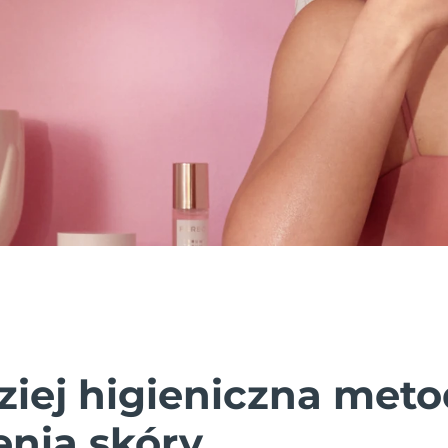
ziej higieniczna met
enia skóry