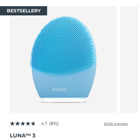
BESTSELLERY
4.7
(815)
Write a review
4.7
out
LUNA™ 3
of