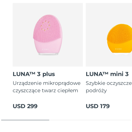
letnia gwarancja)
16 intensywności, ergonomiczny i lekki design z
instrukcjami zabiegów w aplikacji.
LUNA™ 3 plus
LUNA™ mini 3
Urządzenie mikroprądowe
Szybkie oczyszcz
czyszczące twarz ciepłem
podróży
USD 299
USD 179