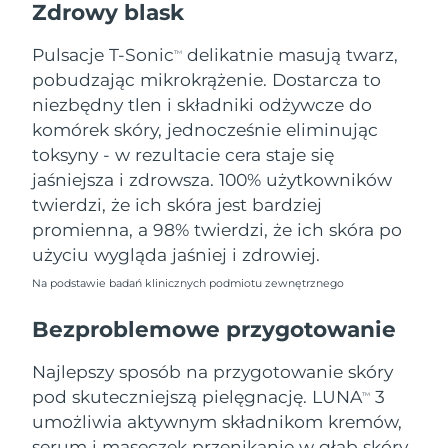
Zdrowy blask
Oczekiwany czas dostawy
Tajlandia
8/14/26
Pulsacje T-Sonic
delikatnie masują twarz,
TM
pobudzając mikrokrążenie. Dostarcza to
Oczekiwany czas dostawy
Turcja
8/11/26
niezbędny tlen i składniki odżywcze do
komórek skóry, jednocześnie eliminując
Zjednoczone Emiraty
Oczekiwany czas dostawy
toksyny - w rezultacie cera staje się
Arabskie
8/11/26
jaśniejsza i zdrowsza. 100% użytkowników
twierdzi, że ich skóra jest bardziej
Oczekiwany czas dostawy
Wielka Brytania
promienna, a 98% twierdzi, że ich skóra po
8/10/26
użyciu wygląda jaśniej i zdrowiej.
Oczekiwany czas dostawy
Stany Zjednoczone
Na podstawie badań klinicznych podmiotu zewnętrznego
8/11/26
Bezproblemowe przygotowanie
Oczekiwany czas dostawy
Uzbekistan
8/15/26
Najlepszy sposób na przygotowanie skóry
Oczekiwany czas dostawy
pod skuteczniejszą pielęgnację. LUNA
3
Wietnam
TM
8/16/26
umożliwia aktywnym składnikom kremów,
serum i maseczek przenikanie w głąb skóry,