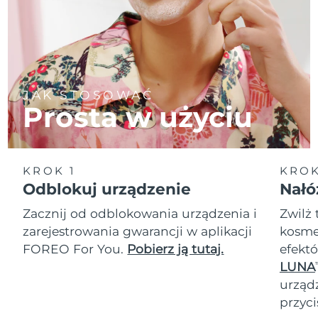
JAK STOSOWAĆ
Prosta w użyciu
KROK 1
KROK
Odblokuj urządzenie
Nałó
Zacznij od odblokowania urządzenia i
Zwilż 
zarejestrowania gwarancji w aplikacji
kosmet
FOREO For You.
Pobierz ją tutaj.
efektó
LUNA
T
urząd
przyci