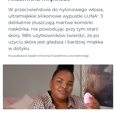
8/10/26
W przeciwieństwie do nylonowego włosia,
Oczekiwany czas dostawy
Słowenia
ultramiękkie silikonowe wypustki LUNA
3
8/10/26
TM
delikatnie złuszczają martwe komórki
Republika
Oczekiwany czas dostawy
naskórka, nie powodując przy tym otarć
Południowej Afryki
8/18/26
skóry. 98% użytkowników twierdzi, że po
użyciu skóra jest gładsza i bardziej miękka
Oczekiwany czas dostawy
Korea Południowa
w dotyku.
8/12/26
Na podstawie badań klinicznych podmiotu zewnętrznego
Oczekiwany czas dostawy
Hiszpania
8/10/26
Oczekiwany czas dostawy
Szwecja
8/10/26
Oczekiwany czas dostawy
Szwajcaria
8/10/26
Oczekiwany czas dostawy
Tajwan
8/15/26