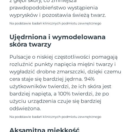
z głębi skóry, co zmniejsza
Oczekiwany czas dostawy
Portoryko
prawdopodobieństwo wystąpienia
8/12/26
wyprysków i pozostawia świeżą twarz.
Oczekiwany czas dostawy
Katar
Na podstawie badań klinicznych podmiotu zewnętrznego
8/11/26
Ujędrniona i wymodelowana
Oczekiwany czas dostawy
Reunion
skóra twarzy
8/15/26
Pulsacje o niskiej częstotliwości pomagają
Oczekiwany czas dostawy
Rumunia
8/10/26
rozluźnić punkty napięcia mięśni twarzy i
wygładzić drobne zmarszczki, dzięki czemu
Oczekiwany czas dostawy
Rosja
cera staje się bardziej jędrna. 94%
8/18/26
użytkowników twierdzi, że ich skóra jest
Oczekiwany czas dostawy
bardziej napięta, a 100% twierdzi, że po
Arabia Saudyjska
8/11/26
użyciu urządzenia czuje się bardziej
odświeżona.
Oczekiwany czas dostawy
Singapur
8/12/26
Na podstawie badań klinicznych podmiotu zewnętrznego
Oczekiwany czas dostawy
Aksamitna miękkość
Słowacja