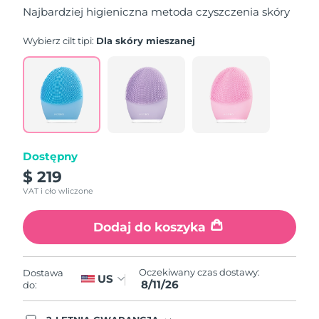
5
Najbardziej higieniczna metoda czyszczenia skóry
stars,
average
rating
Wybierz cilt tipi:
Dla skóry mieszanej
value.
Read
815
Reviews.
Same
page
link.
Dostępny
$ 219
VAT i cło wliczone
Dodaj do koszyka
Oczekiwany czas dostawy:
Dostawa
US
8/11/26
do: