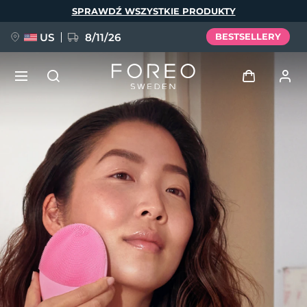
Przejdź
SPRAWDŹ WSZYSTKIE PRODUKTY
do
treści
US
8/11/26
BESTSELLERY
NOWOŚĆ
Zaloguj
Język
BREAKING NEWS
Profil użytkownika
English
Deutsch
Español
Moje urządzenia
FAQ™ Pure Beauty-Tech Elixir
Français
Italiano
Português
Moje zamówienia
Polski
Svenska
Русский
Türkçe
简体中文
繁體中文
Moje adresy
issa™ Teeth Whitening Set
Moje subskrypcje