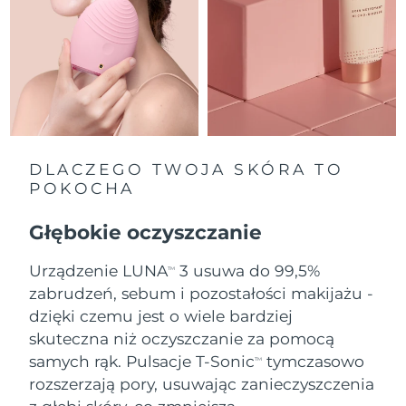
Oczekiwany czas dostawy
Holandia
8/10/26
Oczekiwany czas dostawy
Nowa Zelandia
8/10/26
Oczekiwany czas dostawy
Norwegia
8/10/26
DLACZEGO TWOJA SKÓRA TO
POKOCHA
Oczekiwany czas dostawy
Oman
8/13/26
Głębokie oczyszczanie
Oczekiwany czas dostawy
Filipiny
Urządzenie LUNA
3 usuwa do 99,5%
8/13/26
TM
zabrudzeń, sebum i pozostałości makijażu -
Oczekiwany czas dostawy
dzięki czemu jest o wiele bardziej
Polska
8/11/26
skuteczna niż oczyszczanie za pomocą
samych rąk. Pulsacje T-Sonic
tymczasowo
Oczekiwany czas dostawy
TM
Portugalia
8/10/26
rozszerzają pory, usuwając zanieczyszczenia