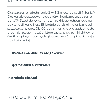
2-LETNIA GWARANCJA
Dzisiejsze zamówienie uprawnia do korzystania z
pełnej gwarancji FOREO. Oznacza to, że w
przypadku wystąpienia problemów w ciągu 2 lat
Oczyszczenie i ujędrnienie 2-w-1. Z mocą pulsacji T-Sonic™.
od zakupu, FOREO bezpłatnie wymieni produkt.
Doskonale dostosowane do skóry. Ikoniczne urządzenie
LUNA™ 3 zostało wykonane z miękkiego, odpornego na
bakterie silikonu i jest 35-krotnie bardziej higieniczne od
szczotek z nylonu. Obróć, aby zmienić je w urządzenie do
ujędrniającego masażu, które wpycha składniki aktywne
środków pielęgnacyjnych głęboko w skórę, gdzie działają
najskuteczniej.
DLACZEGO JEST WYJĄTKOWE?
Udowodniono klinicznie, że usuwa 99,5%
zanieczyszczeń, sebum i pozostałości makijażu.
CO ZAWIERA ZESTAW?
Usuń zalegające głęboko w porach nieczystości,
LUNA
3
™
zmniejszając prawdopodobieństwo wyprysków.
Instrukcja obsługi
Kabel ładujący USB
Wygładza drobne linie i odpręża miejsca napięcia
mięśni twarzy.
Saszetka
Masuje twarz, aby zwiększyć mikrokrążenie dla
Przewodnik „Szybki start”
jaśniejszej, zdrowszej cery.
PRODUKTY POWIĄZANE
Ogólna instrukcja
Ultramiękkie wypustki z silikonu delikatnie usuwają
2-letnia gwarancja (Hiszpania, Portugalia, Szwecja: 3-
martwy naskórek bez ścierania.