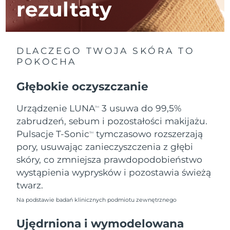
rezultaty
Oczekiwany czas dostawy
Izrael
8/14/26
DLACZEGO TWOJA SKÓRA TO
Oczekiwany czas dostawy
Włochy
8/10/26
POKOCHA
Oczekiwany czas dostawy
Głębokie oczyszczanie
Japonia
8/13/26
Urządzenie LUNA
3 usuwa do 99,5%
TM
Oczekiwany czas dostawy
Jersey
zabrudzeń, sebum i pozostałości makijażu.
8/15/26
Pulsacje T-Sonic
tymczasowo rozszerzają
TM
Oczekiwany czas dostawy
Kazachstan
pory, usuwając zanieczyszczenia z głębi
8/12/26
skóry, co zmniejsza prawdopodobieństwo
wystąpienia wyprysków i pozostawia świeżą
Oczekiwany czas dostawy
Kuwejt
8/10/26
twarz.
Na podstawie badań klinicznych podmiotu zewnętrznego
Oczekiwany czas dostawy
Łotwa
8/10/26
Ujędrniona i wymodelowana