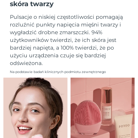
skóra twarzy
Oczekiwany czas dostawy
Liban
8/11/26
Pulsacje o niskiej częstotliwości pomagają
Oczekiwany czas dostawy
Litwa
rozluźnić punkty napięcia mięśni twarzy i
8/10/26
wygładzić drobne zmarszczki. 94%
użytkowników twierdzi, że ich skóra jest
Oczekiwany czas dostawy
Luksemburg
8/10/26
bardziej napięta, a 100% twierdzi, że po
użyciu urządzenia czuje się bardziej
Oczekiwany czas dostawy
SRA Makau (Chiny)
odświeżona.
8/12/26
Na podstawie badań klinicznych podmiotu zewnętrznego
Oczekiwany czas dostawy
Malezja
8/13/26
Oczekiwany czas dostawy
Malta
8/10/26
Oczekiwany czas dostawy
Meksyk
8/14/26
Oczekiwany czas dostawy
Monako
8/11/26