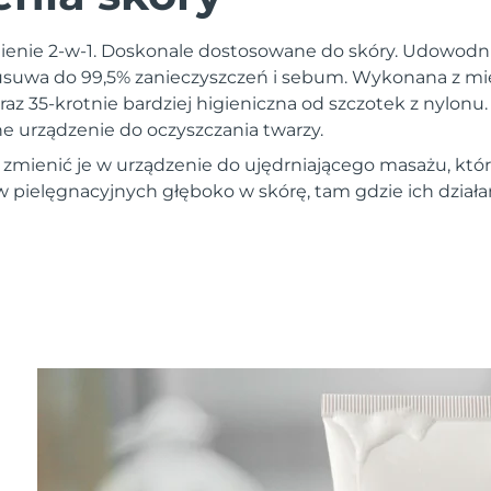
nienie 2-w-1. Doskonale dostosowane do skóry. Udowodnio
usuwa do 99,5% zanieczyszczeń i sebum. Wykonana z m
raz 35-krotnie bardziej higieniczna od szczotek z nylonu. 
ne urządzenie do oczyszczania twarzy.
 zmienić je w urządzenie do ujędrniającego masażu, któ
ielęgnacyjnych głęboko w skórę, tam gdzie ich działan