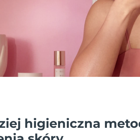
ziej higieniczna met
enia skóry