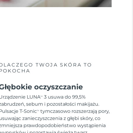
DLACZEGO TWOJA SKÓRA TO
POKOCHA
Głębokie oczyszczanie
Urządzenie LUNA
3 usuwa do 99,5%
TM
zabrudzeń, sebum i pozostałości makijażu.
Pulsacje T-Sonic
tymczasowo rozszerzają pory,
TM
usuwając zanieczyszczenia z głębi skóry, co
zmniejsza prawdopodobieństwo wystąpienia
wyprysków i pozostawia świeżą twarz.