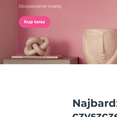
Oczyszczanie twarzy
issa™ Teeth Whitening Set
Kup teraz
FAQ™ Dual LED Panel
POPULARNY
Specjalne oferty
Bestsellery
Najbard
czyszcz