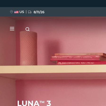
Przejdź
do
treści
US
8/11/26
NOWOŚĆ
BREAKING NEWS
FAQ™ Pure Beauty-Tech Elixir
LUNA
3
TM