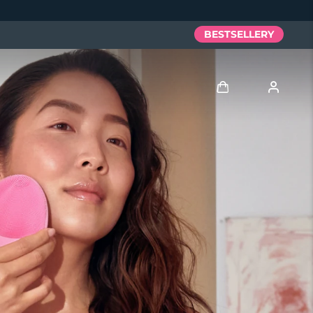
BESTSELLERY
Zaloguj
Profil użytkownika
Moje urządzenia
Moje zamówienia
Moje adresy
Moje subskrypcje