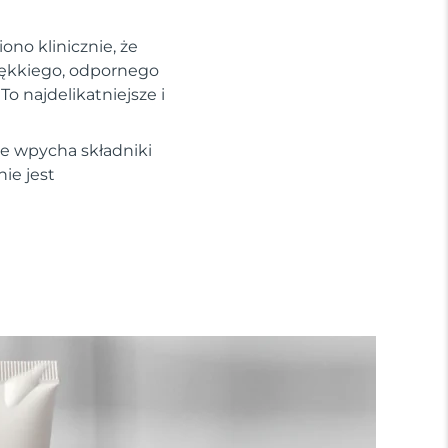
no klinicznie, że
iękkiego, odpornego
To najdelikatniejsze i
re wpycha składniki
ie jest