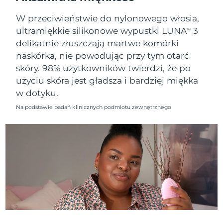
8/12/26
W przeciwieństwie do nylonowego włosia,
Oczekiwany czas dostawy
Słowenia
ultramiękkie silikonowe wypustki LUNA
3
8/12/26
TM
delikatnie złuszczają martwe komórki
Republika
Oczekiwany czas dostawy
naskórka, nie powodując przy tym otarć
Południowej Afryki
8/20/26
skóry. 98% użytkowników twierdzi, że po
użyciu skóra jest gładsza i bardziej miękka
Oczekiwany czas dostawy
Korea Południowa
w dotyku.
8/14/26
Na podstawie badań klinicznych podmiotu zewnętrznego
Oczekiwany czas dostawy
Hiszpania
8/12/26
Oczekiwany czas dostawy
Szwecja
8/12/26
Oczekiwany czas dostawy
Szwajcaria
8/12/26
Oczekiwany czas dostawy
Tajwan
8/17/26