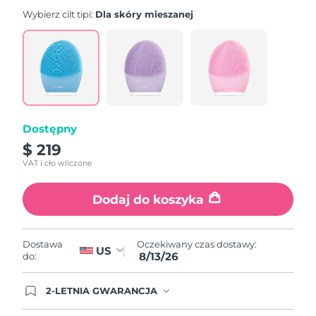
Wybierz cilt tipi:
Dla skóry mieszanej
Dostępny
$ 219
VAT i cło wliczone
Dodaj do koszyka
Oczekiwany czas dostawy:
Dostawa
US
8/13/26
do:
2-LETNIA GWARANCJA
Dzisiejsze zamówienie uprawnia do korzystania z
pełnej gwarancji FOREO. Oznacza to, że w