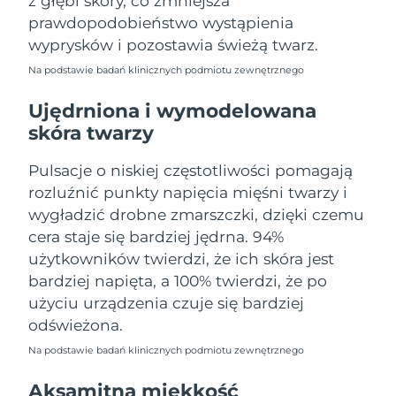
z głębi skóry, co zmniejsza
Oczekiwany czas dostawy
Portoryko
prawdopodobieństwo wystąpienia
8/14/26
wyprysków i pozostawia świeżą twarz.
Oczekiwany czas dostawy
Katar
Na podstawie badań klinicznych podmiotu zewnętrznego
8/13/26
Ujędrniona i wymodelowana
Oczekiwany czas dostawy
Reunion
skóra twarzy
8/17/26
Pulsacje o niskiej częstotliwości pomagają
Oczekiwany czas dostawy
Rumunia
8/12/26
rozluźnić punkty napięcia mięśni twarzy i
wygładzić drobne zmarszczki, dzięki czemu
Oczekiwany czas dostawy
Rosja
cera staje się bardziej jędrna. 94%
8/20/26
użytkowników twierdzi, że ich skóra jest
Oczekiwany czas dostawy
bardziej napięta, a 100% twierdzi, że po
Arabia Saudyjska
8/13/26
użyciu urządzenia czuje się bardziej
odświeżona.
Oczekiwany czas dostawy
Singapur
8/14/26
Na podstawie badań klinicznych podmiotu zewnętrznego
Oczekiwany czas dostawy
Aksamitna miękkość
Słowacja