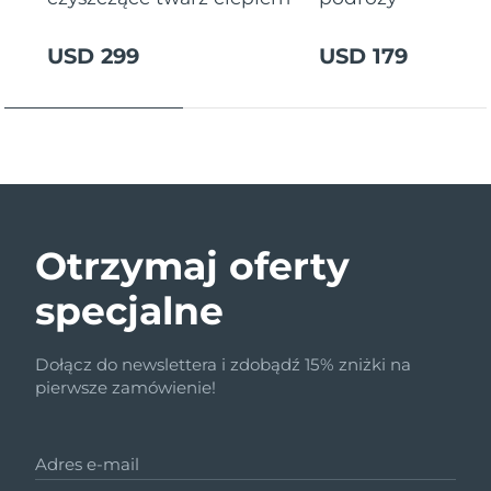
USD 299
USD 179
Otrzymaj oferty
specjalne
Dołącz do newslettera i zdobądź 15% zniżki na
pierwsze zamówienie!
Adres e-mail