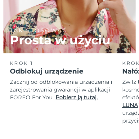
JAK STOSOWAĆ
Prosta w użyciu
KROK 1
KROK
Odblokuj urządzenie
Nałó
Zacznij od odblokowania urządzenia i
Zwilż 
zarejestrowania gwarancji w aplikacji
kosmet
FOREO For You.
Pobierz ją tutaj.
efektó
LUNA
T
urząd
przyci