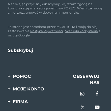
Naciskając przycisk „Subskrybuj”, wyrażam zgodę na
komunikację marketingową firmy FOREO. Wiem, że mogę
z niej zrezygnować w dowolnym momencie.
Ta strona jest chroniona przez reCAPTCHA i mają do niej
zastosowanie
Polityka Prywatności
i
Warunki korzystania
z
usługi Google.
POMOC
OBSERWUJ
NAS
Kontakt
MOJE KONTO
Zamówienia & Wysyłka
Rejestracja produktu
FIRMA
Gwarancja & Zwroty
Pomoc