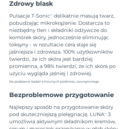
Zdrowy blask
Oczekiwany czas dostawy
Tajlandia
8/16/26
Pulsacje T-Sonic
delikatnie masują twarz,
TM
pobudzając mikrokrążenie. Dostarcza to
Oczekiwany czas dostawy
Turcja
8/13/26
niezbędny tlen i składniki odżywcze do
komórek skóry, jednocześnie eliminując
Zjednoczone Emiraty
Oczekiwany czas dostawy
toksyny - w rezultacie cera staje się
Arabskie
8/13/26
jaśniejsza i zdrowsza. 100% użytkowników
twierdzi, że ich skóra jest bardziej
Oczekiwany czas dostawy
Wielka Brytania
promienna, a 98% twierdzi, że ich skóra po
8/12/26
użyciu wygląda jaśniej i zdrowiej.
Oczekiwany czas dostawy
Stany Zjednoczone
Na podstawie badań klinicznych podmiotu zewnętrznego
8/13/26
Bezproblemowe przygotowanie
Oczekiwany czas dostawy
Uzbekistan
8/17/26
Najlepszy sposób na przygotowanie skóry
Oczekiwany czas dostawy
pod skuteczniejszą pielęgnację. LUNA
3
Wietnam
TM
8/18/26
umożliwia aktywnym składnikom kremów,
serum i maseczek przenikanie w głąb skóry,