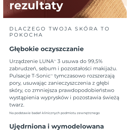
rezultaty
Oczekiwany czas dostawy
Izrael
8/16/26
DLACZEGO TWOJA SKÓRA TO
Oczekiwany czas dostawy
Włochy
8/12/26
POKOCHA
Oczekiwany czas dostawy
Głębokie oczyszczanie
Japonia
8/15/26
Urządzenie LUNA
3 usuwa do 99,5%
TM
Oczekiwany czas dostawy
Jersey
zabrudzeń, sebum i pozostałości makijażu.
8/17/26
Pulsacje T-Sonic
tymczasowo rozszerzają
TM
Oczekiwany czas dostawy
Kazachstan
pory, usuwając zanieczyszczenia z głębi
8/14/26
skóry, co zmniejsza prawdopodobieństwo
wystąpienia wyprysków i pozostawia świeżą
Oczekiwany czas dostawy
Kuwejt
8/12/26
twarz.
Na podstawie badań klinicznych podmiotu zewnętrznego
Oczekiwany czas dostawy
Łotwa
8/12/26
Ujędrniona i wymodelowana