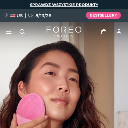
Przejdź
SPRAWDŹ WSZYSTKIE PRODUKTY
do
treści
US
8/13/26
BESTSELLERY
NOWOŚĆ
Zaloguj
Język
BREAKING NEWS
Profil użytkownika
English
Deutsch
Español
Moje urządzenia
FAQ™ Pure Beauty-Tech Elixir
Français
Italiano
Português
Moje zamówienia
Polski
Svenska
Русский
Türkçe
简体中文
繁體中文
Moje adresy
issa™ Teeth Whitening Set
Moje subskrypcje