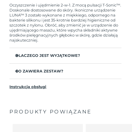
przypadku wystąpienia problemów w ciągu 2 lat
Oczyszczenie i ujędrnienie 2-w-1. Z mocą pulsacji T-Sonic™.
od zakupu, FOREO bezpłatnie wymieni produkt.
Doskonale dostosowane do skóry. Ikoniczne urządzenie
LUNA™ 3 zostało wykonane z miękkiego, odpornego na
bakterie silikonu i jest 35-krotnie bardziej higieniczne od
szczotek z nylonu. Obróć, aby zmienić je w urządzenie do
ujędrniającego masażu, które wpycha składniki aktywne
środków pielęgnacyjnych głęboko w skórę, gdzie działają
najskuteczniej.
DLACZEGO JEST WYJĄTKOWE?
Udowodniono klinicznie, że usuwa 99,5%
zanieczyszczeń, sebum i pozostałości makijażu.
CO ZAWIERA ZESTAW?
Usuń zalegające głęboko w porach nieczystości,
LUNA
3
™
zmniejszając prawdopodobieństwo wyprysków.
Instrukcja obsługi
Kabel ładujący USB
Wygładza drobne linie i odpręża miejsca napięcia
mięśni twarzy.
Saszetka
Masuje twarz, aby zwiększyć mikrokrążenie dla
Przewodnik „Szybki start”
jaśniejszej, zdrowszej cery.
PRODUKTY POWIĄZANE
Ogólna instrukcja
Ultramiękkie wypustki z silikonu delikatnie usuwają
2-letnia gwarancja (Hiszpania, Portugalia, Szwecja: 3-
martwy naskórek bez ścierania.
letnia gwarancja)
16 intensywności, ergonomiczny i lekki design z