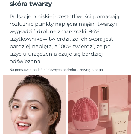
skóra twarzy
Oczekiwany czas dostawy
Liban
8/13/26
Pulsacje o niskiej częstotliwości pomagają
Oczekiwany czas dostawy
Litwa
rozluźnić punkty napięcia mięśni twarzy i
8/12/26
wygładzić drobne zmarszczki. 94%
użytkowników twierdzi, że ich skóra jest
Oczekiwany czas dostawy
Luksemburg
8/12/26
bardziej napięta, a 100% twierdzi, że po
użyciu urządzenia czuje się bardziej
Oczekiwany czas dostawy
SRA Makau (Chiny)
odświeżona.
8/14/26
Na podstawie badań klinicznych podmiotu zewnętrznego
Oczekiwany czas dostawy
Malezja
8/15/26
Oczekiwany czas dostawy
Malta
8/12/26
Oczekiwany czas dostawy
Meksyk
8/16/26
Oczekiwany czas dostawy
Monako
8/13/26