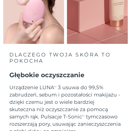
Oczekiwany czas dostawy
Holandia
8/12/26
Oczekiwany czas dostawy
Nowa Zelandia
8/12/26
Oczekiwany czas dostawy
Norwegia
8/12/26
DLACZEGO TWOJA SKÓRA TO
POKOCHA
Oczekiwany czas dostawy
Oman
8/15/26
Głębokie oczyszczanie
Oczekiwany czas dostawy
Filipiny
Urządzenie LUNA
3 usuwa do 99,5%
8/15/26
TM
zabrudzeń, sebum i pozostałości makijażu -
Oczekiwany czas dostawy
dzięki czemu jest o wiele bardziej
Polska
8/13/26
skuteczna niż oczyszczanie za pomocą
samych rąk. Pulsacje T-Sonic
tymczasowo
Oczekiwany czas dostawy
TM
Portugalia
8/12/26
rozszerzają pory, usuwając zanieczyszczenia